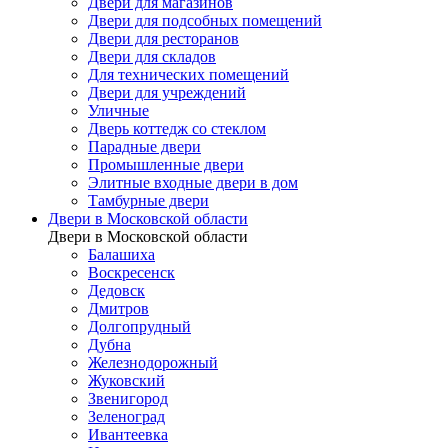
Двери для магазинов
Двери для подсобных помещений
Двери для ресторанов
Двери для складов
Для технических помещений
Двери для учреждений
Уличные
Дверь коттедж со стеклом
Парадные двери
Промышленные двери
Элитные входные двери в дом
Тамбурные двери
Двери в Московской области
Двери в Московской области
Балашиха
Воскресенск
Дедовск
Дмитров
Долгопрудный
Дубна
Железнодорожный
Жуковский
Звенигород
Зеленоград
Ивантеевка