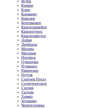
Истра
Кимры
Клин
Конаково
Королев
Котельники
Красноармейск
Красногорск
Краснозаводск
Лобня
Люберцы
Москва
Мытищи
Ногинск
Одинцово
Пушкино
Раменское
Реутов
Сергиев Посад
Солнечногорск
Сходня
Талдом
Химки
Хотьково
Черноголовка