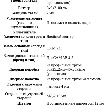
Производитель
производство)
Размер
940х2100 мм
Толщина стали
2 мм
Утепление материал
(тепло- и
Пенопласт в полость двери
шумоизоляция)
Уплотнитель
(количество контуров и
Двойной контур
тип)
Замок основной (бренд и
CAM 731
тип)
Замок дополнительный
ПроСАМ 3В 4-3
(бренд и тип)
из профильной трубы
Дверная коробка
50х25х2мм+40х25х2мм
(усиленная)
Дверное полотно
из профильной трубы 40х25х2мм
Отделка с наружной
ламинат 4 мм
стороны
Отделка с внутренней
МДФ 10 мм
стороны
Штыри
Противосъемные диаметром 12 мм