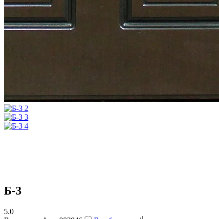
Б-3
5.0