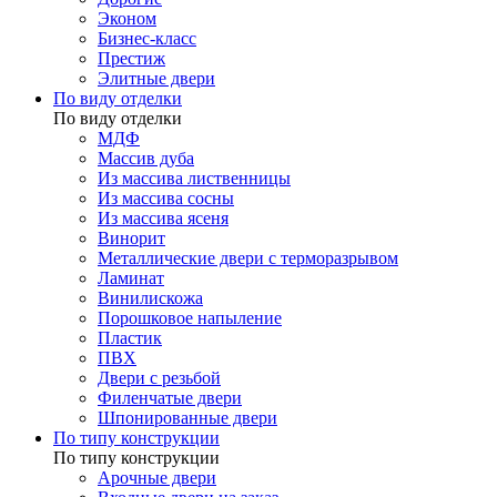
Эконом
Бизнес-класс
Престиж
Элитные двери
По виду отделки
По виду отделки
МДФ
Массив дуба
Из массива лиственницы
Из массива сосны
Из массива ясеня
Винорит
Металлические двери с терморазрывом
Ламинат
Винилискожа
Порошковое напыление
Пластик
ПВХ
Двери с резьбой
Филенчатые двери
Шпонированные двери
По типу конструкции
По типу конструкции
Арочные двери