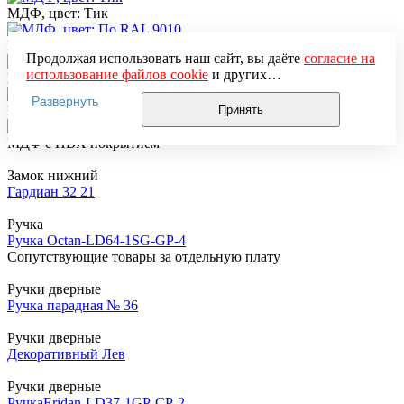
МДФ, цвет: Тик
МДФ, цвет: По RAL 9010
Продолжая использовать наш сайт, вы даёте
согласие на
использование файлов cookie
и других
МДФ, цвет: Орех классический
пользовательских данных (включая IP-адрес, сведения о
Развернуть
местоположении, устройстве, действиях на сайте и т. п.)
МДФ
Принять
для функционирования сайта, проведения
статистических исследований, ретаргетинга и
МДФ с ПВХ покрытием
использования систем аналитики (например,
Яндекс.Метрика), в соответствии с нашей
Политикой
Замок нижний
обработки персональных данных.
Гардиан 32 21
Если вы не хотите, чтобы ваши данные обрабатывались,
настройте ограничения в браузере или покиньте сайт.
Ручка
Ручка Octan-LD64-1SG-GP-4
Сопутствующие товары за отдельную плату
Ручки дверные
Ручка парадная № 36
Ручки дверные
Декоративный Лев
Ручки дверные
РучкаEridan-LD37-1GP-CP-2