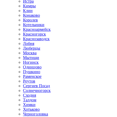
Истра
Кимры
Клин
Конаково
Королев
Котельники
Красноармейск
Красногорск
Краснозаводск
Лобня
Люберцы
Москва
Мытищи
Ногинск
Одинцово
Пушкино
Раменское
Реутов
Сергиев Посад
Солнечногорск
Сходня
Талдом
Химки
Хотьково
Черноголовка