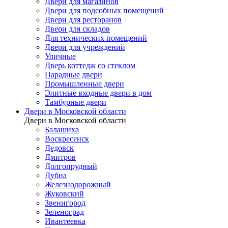
Двери для магазинов
Двери для подсобных помещений
Двери для ресторанов
Двери для складов
Для технических помещений
Двери для учреждений
Уличные
Дверь коттедж со стеклом
Парадные двери
Промышленные двери
Элитные входные двери в дом
Тамбурные двери
Двери в Московской области
Двери в Московской области
Балашиха
Воскресенск
Дедовск
Дмитров
Долгопрудный
Дубна
Железнодорожный
Жуковский
Звенигород
Зеленоград
Ивантеевка