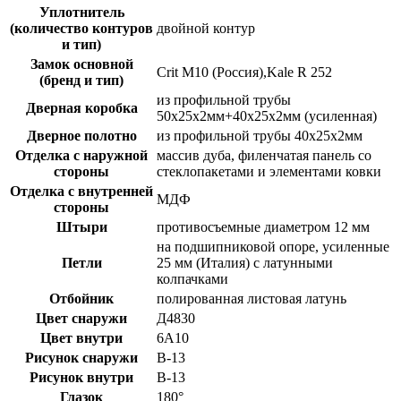
Уплотнитель
(количество контуров
двойной контур
и тип)
Замок основной
Crit M10 (Россия),Kale R 252
(бренд и тип)
из профильной трубы
Дверная коробка
50х25х2мм+40х25х2мм (усиленная)
Дверное полотно
из профильной трубы 40х25х2мм
Отделка с наружной
массив дуба, филенчатая панель со
стороны
стеклопакетами и элементами ковки
Отделка с внутренней
МДФ
стороны
Штыри
противосъемные диаметром 12 мм
на подшипниковой опоре, усиленные
Петли
25 мм (Италия) с латунными
колпачками
Отбойник
полированная листовая латунь
Цвет снаружи
Д4830
Цвет внутри
6А10
Рисунок снаружи
В-13
Рисунок внутри
В-13
Глазок
180°