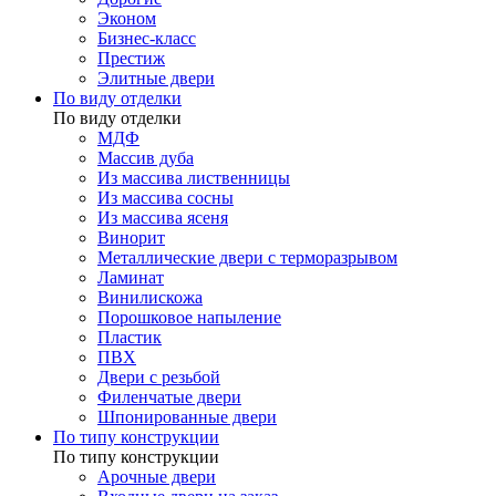
Эконом
Бизнес-класс
Престиж
Элитные двери
По виду отделки
По виду отделки
МДФ
Массив дуба
Из массива лиственницы
Из массива сосны
Из массива ясеня
Винорит
Металлические двери с терморазрывом
Ламинат
Винилискожа
Порошковое напыление
Пластик
ПВХ
Двери с резьбой
Филенчатые двери
Шпонированные двери
По типу конструкции
По типу конструкции
Арочные двери