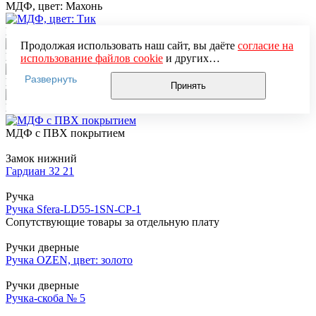
МДФ, цвет: Махонь
МДФ, цвет: Тик
Продолжая использовать наш сайт, вы даёте
согласие на
МДФ, цвет: По RAL 9010
использование файлов cookie
и других
пользовательских данных (включая IP-адрес, сведения о
Развернуть
МДФ, цвет: Орех классический
местоположении, устройстве, действиях на сайте и т. п.)
Принять
для функционирования сайта, проведения
МДФ
статистических исследований, ретаргетинга и
использования систем аналитики (например,
МДФ с ПВХ покрытием
Яндекс.Метрика), в соответствии с нашей
Политикой
обработки персональных данных.
Замок нижний
Если вы не хотите, чтобы ваши данные обрабатывались,
Гардиан 32 21
настройте ограничения в браузере или покиньте сайт.
Ручка
Ручка Sfera-LD55-1SN-CP-1
Сопутствующие товары за отдельную плату
Ручки дверные
Ручка OZEN, цвет: золото
Ручки дверные
Ручка-скоба № 5