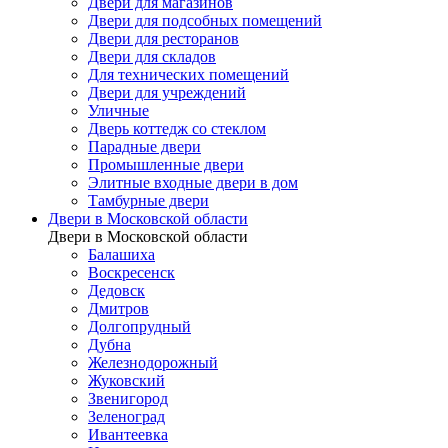
Двери для магазинов
Двери для подсобных помещений
Двери для ресторанов
Двери для складов
Для технических помещений
Двери для учреждений
Уличные
Дверь коттедж со стеклом
Парадные двери
Промышленные двери
Элитные входные двери в дом
Тамбурные двери
Двери в Московской области
Двери в Московской области
Балашиха
Воскресенск
Дедовск
Дмитров
Долгопрудный
Дубна
Железнодорожный
Жуковский
Звенигород
Зеленоград
Ивантеевка