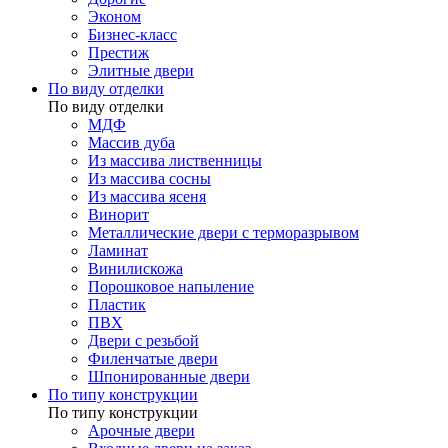
Эконом
Бизнес-класс
Престиж
Элитные двери
По виду отделки
По виду отделки
МДФ
Массив дуба
Из массива лиственницы
Из массива сосны
Из массива ясеня
Винорит
Металлические двери с терморазрывом
Ламинат
Винилискожа
Порошковое напыление
Пластик
ПВХ
Двери с резьбой
Филенчатые двери
Шпонированные двери
По типу конструкции
По типу конструкции
Арочные двери