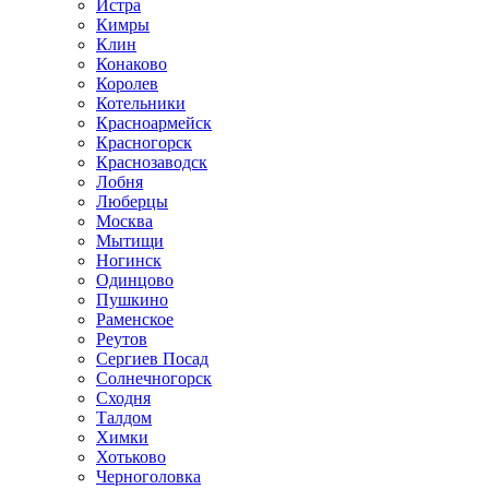
Истра
Кимры
Клин
Конаково
Королев
Котельники
Красноармейск
Красногорск
Краснозаводск
Лобня
Люберцы
Москва
Мытищи
Ногинск
Одинцово
Пушкино
Раменское
Реутов
Сергиев Посад
Солнечногорск
Сходня
Талдом
Химки
Хотьково
Черноголовка