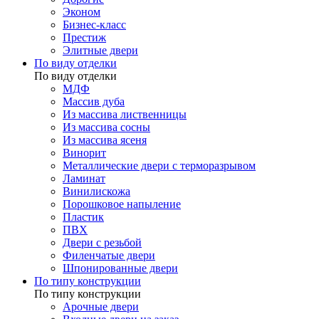
Эконом
Бизнес-класс
Престиж
Элитные двери
По виду отделки
По виду отделки
МДФ
Массив дуба
Из массива лиственницы
Из массива сосны
Из массива ясеня
Винорит
Металлические двери с терморазрывом
Ламинат
Винилискожа
Порошковое напыление
Пластик
ПВХ
Двери с резьбой
Филенчатые двери
Шпонированные двери
По типу конструкции
По типу конструкции
Арочные двери