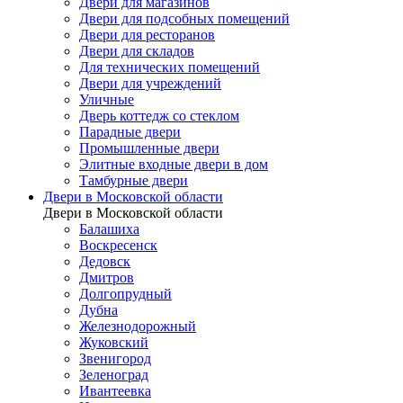
Двери для магазинов
Двери для подсобных помещений
Двери для ресторанов
Двери для складов
Для технических помещений
Двери для учреждений
Уличные
Дверь коттедж со стеклом
Парадные двери
Промышленные двери
Элитные входные двери в дом
Тамбурные двери
Двери в Московской области
Двери в Московской области
Балашиха
Воскресенск
Дедовск
Дмитров
Долгопрудный
Дубна
Железнодорожный
Жуковский
Звенигород
Зеленоград
Ивантеевка