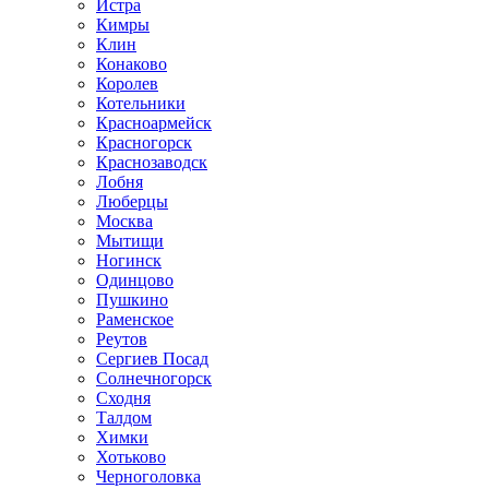
Истра
Кимры
Клин
Конаково
Королев
Котельники
Красноармейск
Красногорск
Краснозаводск
Лобня
Люберцы
Москва
Мытищи
Ногинск
Одинцово
Пушкино
Раменское
Реутов
Сергиев Посад
Солнечногорск
Сходня
Талдом
Химки
Хотьково
Черноголовка