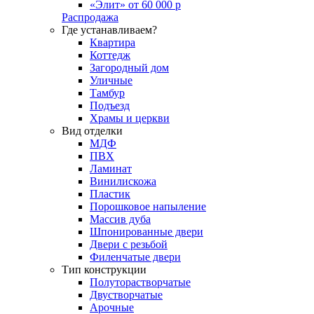
«Элит» от 60 000 р
Распродажа
Где устанавливаем?
Квартира
Коттедж
Загородный дом
Уличные
Тамбур
Подъезд
Храмы и церкви
Вид отделки
МДФ
ПВХ
Ламинат
Винилискожа
Пластик
Порошковое напыление
Массив дуба
Шпонированные двери
Двери с резьбой
Филенчатые двери
Тип конструкции
Полуторастворчатые
Двустворчатые
Арочные