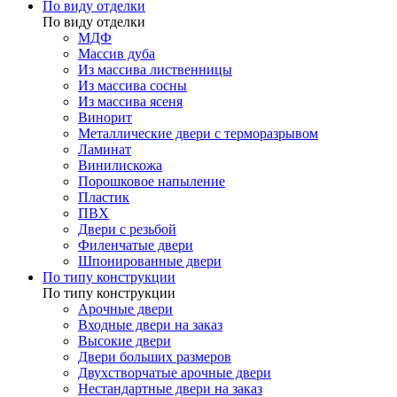
По виду отделки
По виду отделки
МДФ
Массив дуба
Из массива лиственницы
Из массива сосны
Из массива ясеня
Винорит
Металлические двери с терморазрывом
Ламинат
Винилискожа
Порошковое напыление
Пластик
ПВХ
Двери с резьбой
Филенчатые двери
Шпонированные двери
По типу конструкции
По типу конструкции
Арочные двери
Входные двери на заказ
Высокие двери
Двери больших размеров
Двухстворчатые арочные двери
Нестандартные двери на заказ