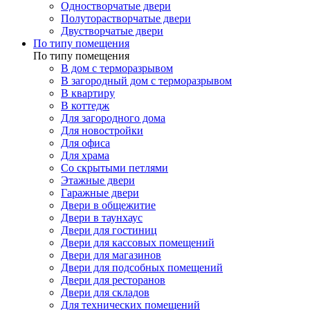
Одностворчатые двери
Полуторастворчатые двери
Двустворчатые двери
По типу помещения
По типу помещения
В дом с терморазрывом
В загородный дом с терморазрывом
В квартиру
В коттедж
Для загородного дома
Для новостройки
Для офиса
Для храма
Со скрытыми петлями
Этажные двери
Гаражные двери
Двери в общежитие
Двери в таунхаус
Двери для гостиниц
Двери для кассовых помещений
Двери для магазинов
Двери для подсобных помещений
Двери для ресторанов
Двери для складов
Для технических помещений