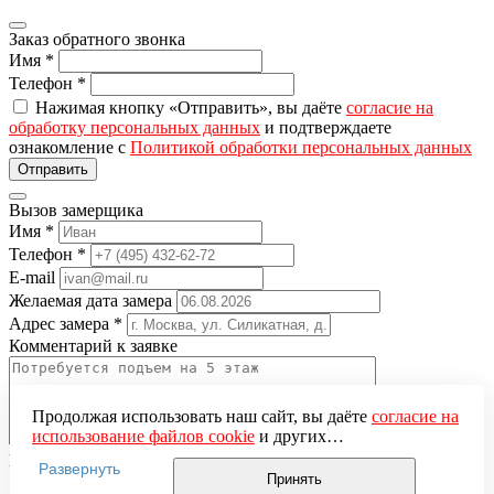
Заказ обратного звонка
Имя
*
Телефон
*
Нажимая кнопку «Отправить», вы даёте
согласие на
обработку персональных данных
и подтверждаете
ознакомление с
Политикой обработки персональных данных
Вызов замерщика
Имя
*
Телефон
*
E-mail
Желаемая дата замера
Адрес замера
*
Комментарий к заявке
Продолжая использовать наш сайт, вы даёте
согласие на
использование файлов cookie
и других
пользовательских данных (включая IP-адрес, сведения о
Понравившаяся модель
Развернуть
местоположении, устройстве, действиях на сайте и т. п.)
Принять
Нажимая кнопку «Отправить», вы даёте
согласие на