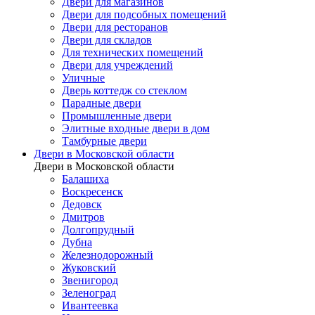
Двери для магазинов
Двери для подсобных помещений
Двери для ресторанов
Двери для складов
Для технических помещений
Двери для учреждений
Уличные
Дверь коттедж со стеклом
Парадные двери
Промышленные двери
Элитные входные двери в дом
Тамбурные двери
Двери в Московской области
Двери в Московской области
Балашиха
Воскресенск
Дедовск
Дмитров
Долгопрудный
Дубна
Железнодорожный
Жуковский
Звенигород
Зеленоград
Ивантеевка