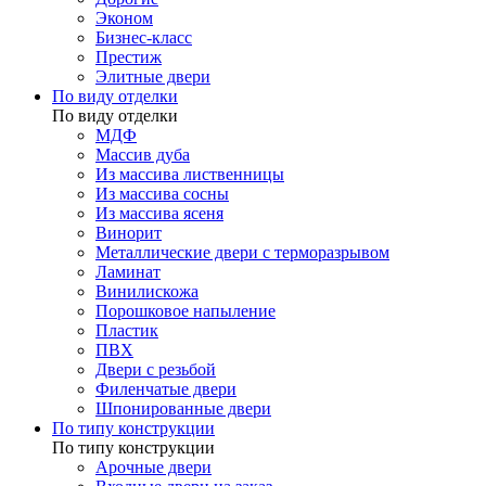
Эконом
Бизнес-класс
Престиж
Элитные двери
По виду отделки
По виду отделки
МДФ
Массив дуба
Из массива лиственницы
Из массива сосны
Из массива ясеня
Винорит
Металлические двери с терморазрывом
Ламинат
Винилискожа
Порошковое напыление
Пластик
ПВХ
Двери с резьбой
Филенчатые двери
Шпонированные двери
По типу конструкции
По типу конструкции
Арочные двери