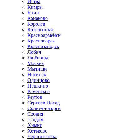
Истра
Кимры
Клин
Конаково
Королев
Котельники
Красноармейск
Красногорск
Краснозаводск
Лобня
Люберцы
Москва
Мытищи
Ногинск
Одинцово
Пушкино
Раменское
Реутов
Сергиев Посад
Солнечногорск
Сходня
Талдом
Химки
Хотьково
Черноголовка