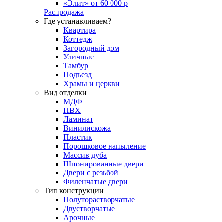
«Элит» от 60 000 р
Распродажа
Где устанавливаем?
Квартира
Коттедж
Загородный дом
Уличные
Тамбур
Подъезд
Храмы и церкви
Вид отделки
МДФ
ПВХ
Ламинат
Винилискожа
Пластик
Порошковое напыление
Массив дуба
Шпонированные двери
Двери с резьбой
Филенчатые двери
Тип конструкции
Полуторастворчатые
Двустворчатые
Арочные