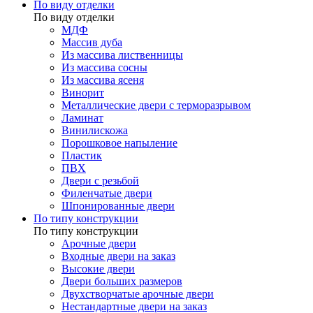
По виду отделки
По виду отделки
МДФ
Массив дуба
Из массива лиственницы
Из массива сосны
Из массива ясеня
Винорит
Металлические двери с терморазрывом
Ламинат
Винилискожа
Порошковое напыление
Пластик
ПВХ
Двери с резьбой
Филенчатые двери
Шпонированные двери
По типу конструкции
По типу конструкции
Арочные двери
Входные двери на заказ
Высокие двери
Двери больших размеров
Двухстворчатые арочные двери
Нестандартные двери на заказ