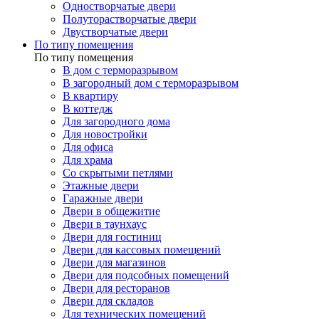
Одностворчатые двери
Полуторастворчатые двери
Двустворчатые двери
По типу помещения
По типу помещения
В дом с терморазрывом
В загородный дом с терморазрывом
В квартиру
В коттедж
Для загородного дома
Для новостройки
Для офиса
Для храма
Со скрытыми петлями
Этажные двери
Гаражные двери
Двери в общежитие
Двери в таунхаус
Двери для гостиниц
Двери для кассовых помещений
Двери для магазинов
Двери для подсобных помещений
Двери для ресторанов
Двери для складов
Для технических помещений