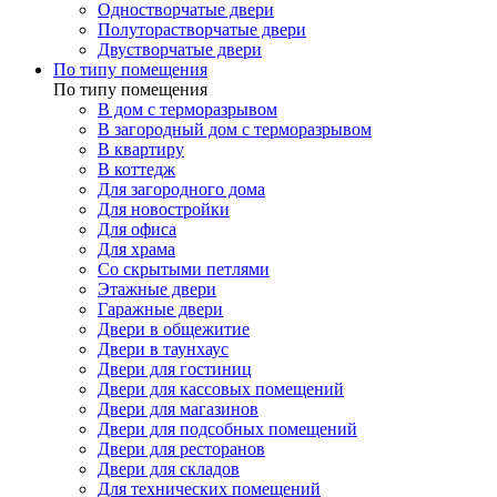
Одностворчатые двери
Полуторастворчатые двери
Двустворчатые двери
По типу помещения
По типу помещения
В дом с терморазрывом
В загородный дом с терморазрывом
В квартиру
В коттедж
Для загородного дома
Для новостройки
Для офиса
Для храма
Со скрытыми петлями
Этажные двери
Гаражные двери
Двери в общежитие
Двери в таунхаус
Двери для гостиниц
Двери для кассовых помещений
Двери для магазинов
Двери для подсобных помещений
Двери для ресторанов
Двери для складов
Для технических помещений