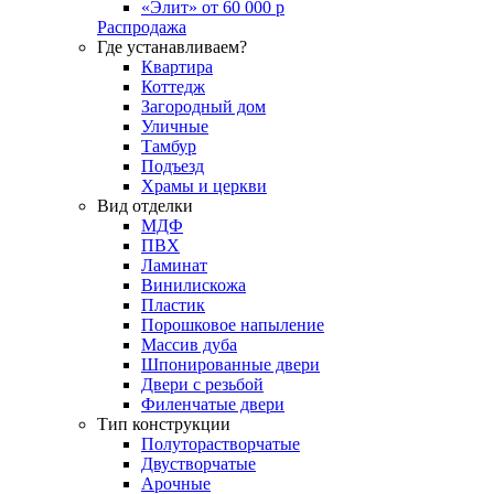
«Элит» от 60 000 р
Распродажа
Где устанавливаем?
Квартира
Коттедж
Загородный дом
Уличные
Тамбур
Подъезд
Храмы и церкви
Вид отделки
МДФ
ПВХ
Ламинат
Винилискожа
Пластик
Порошковое напыление
Массив дуба
Шпонированные двери
Двери с резьбой
Филенчатые двери
Тип конструкции
Полуторастворчатые
Двустворчатые
Арочные