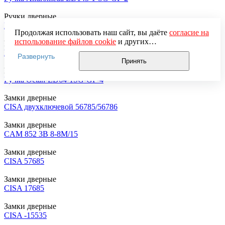
Ручки дверные
Ручка VIRGO-LD57-1SG-CP-1
Продолжая использовать наш сайт, вы даёте
согласие на
использование файлов cookie
и других
Ручки дверные
пользовательских данных (включая IP-адрес, сведения о
Ручка Pava-LD-42-1CP-8
Развернуть
местоположении, устройстве, действиях на сайте и т. п.)
Принять
для функционирования сайта, проведения
Ручки дверные
статистических исследований, ретаргетинга и
Ручка Octan-LD64-1SG-GP-4
использования систем аналитики (например,
Яндекс.Метрика), в соответствии с нашей
Политикой
Замки дверные
обработки персональных данных.
CISA двухключевой 56785/56786
Если вы не хотите, чтобы ваши данные обрабатывались,
настройте ограничения в браузере или покиньте сайт.
Замки дверные
CAM 852 3В 8-8М/15
Замки дверные
CISA 57685
Замки дверные
CISA 17685
Замки дверные
CISA -15535