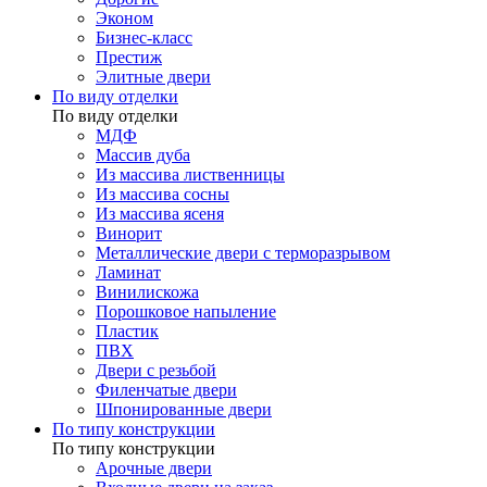
Эконом
Бизнес-класс
Престиж
Элитные двери
По виду отделки
По виду отделки
МДФ
Массив дуба
Из массива лиственницы
Из массива сосны
Из массива ясеня
Винорит
Металлические двери с терморазрывом
Ламинат
Винилискожа
Порошковое напыление
Пластик
ПВХ
Двери с резьбой
Филенчатые двери
Шпонированные двери
По типу конструкции
По типу конструкции
Арочные двери