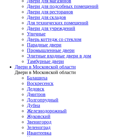
Двери для магазинов
Двери для подсобных помещений
Двери для ресторанов
Двери для складов
Для технических помещений
Двери для учреждений
Уличные
Дверь коттедж со стеклом
Парадные двери
Промышленные двери
Элитные входные двери в дом
Тамбурные двери
Двери в Московской области
Двери в Московской области
Балашиха
Воскресенск
Дедовск
Дмитров
Долгопрудный
Дубна
Железнодорожный
Жуковский
Звенигород
Зеленоград
Ивантеевка