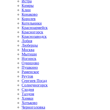
Истра
Кимры
Клин
Конаково
Королев
Котельники
Красноармейск
Красногорск
Краснозаводск
Лобня
Люберцы
Москва
Мытищи
Ногинск
Одинцово
Пушкино
Раменское
Реутов
Сергиев Посад
Солнечногорск
Сходня
Талдом
Химки
Хотьково
Черноголовка