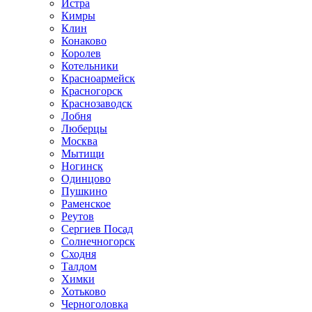
Истра
Кимры
Клин
Конаково
Королев
Котельники
Красноармейск
Красногорск
Краснозаводск
Лобня
Люберцы
Москва
Мытищи
Ногинск
Одинцово
Пушкино
Раменское
Реутов
Сергиев Посад
Солнечногорск
Сходня
Талдом
Химки
Хотьково
Черноголовка