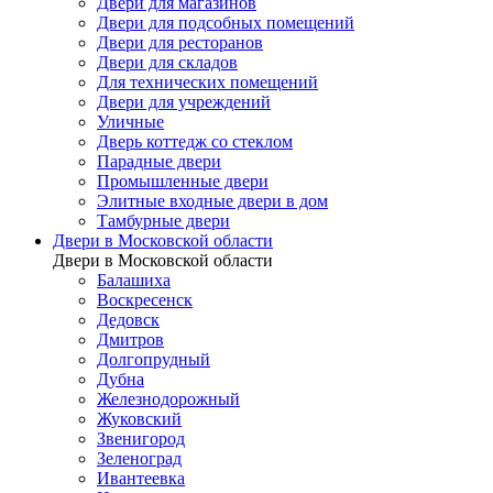
Двери для магазинов
Двери для подсобных помещений
Двери для ресторанов
Двери для складов
Для технических помещений
Двери для учреждений
Уличные
Дверь коттедж со стеклом
Парадные двери
Промышленные двери
Элитные входные двери в дом
Тамбурные двери
Двери в Московской области
Двери в Московской области
Балашиха
Воскресенск
Дедовск
Дмитров
Долгопрудный
Дубна
Железнодорожный
Жуковский
Звенигород
Зеленоград
Ивантеевка