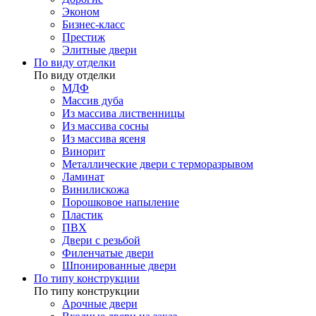
Эконом
Бизнес-класс
Престиж
Элитные двери
По виду отделки
По виду отделки
МДФ
Массив дуба
Из массива лиственницы
Из массива сосны
Из массива ясеня
Винорит
Металлические двери с терморазрывом
Ламинат
Винилискожа
Порошковое напыление
Пластик
ПВХ
Двери с резьбой
Филенчатые двери
Шпонированные двери
По типу конструкции
По типу конструкции
Арочные двери