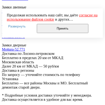
Замки дверные
Mettem-3ВСП-2Т
Продолжая использовать наш сайт, вы даёте
согласие на
использование файлов cookie
и других
Замки дверные
пользовательских данных (включая IP-адрес, сведения о
Гардиан 32 21
Развернуть
местоположении, устройстве, действиях на сайте и т. п.)
Принять
для функционирования сайта, проведения
Замки дверные
статистических исследований, ретаргетинга и
Mottura 85.971
использования систем аналитики (например,
Яндекс.Метрика), в соответствии с нашей
Политикой
Замки дверные
обработки персональных данных.
Mottura-52.771
Если вы не хотите, чтобы ваши данные обрабатывались,
Доставка по Лосино-петровском
настройте ограничения в браузере или покиньте сайт.
Бесплатно в пределах 20 км от МКАД
Московская область
Далее 20 км от МКАД — 50 руб/км
Доставка в регионы
По запросу — уточняйте стоимость по телефону
Установка
Бесплатно — все районы Москвы и МО. Бесплатный
демонтаж старой двери.
* Подробные условия доставки уточняйте у менеджера.
Доставка осуществляется в удобное для вас время.