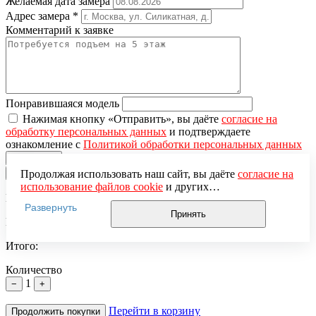
Желаемая дата замера
Адрес замера
*
Комментарий к заявке
Понравившаяся модель
Нажимая кнопку «Отправить», вы даёте
согласие на
обработку персональных данных
и подтверждаете
ознакомление с
Политикой обработки персональных данных
×
Продолжая использовать наш сайт, вы даёте
согласие на
использование файлов cookie
и других
Вы добавили в корзину
пользовательских данных (включая IP-адрес, сведения о
Развернуть
местоположении, устройстве, действиях на сайте и т. п.)
Принять
Цена за единицу:
для функционирования сайта, проведения
статистических исследований, ретаргетинга и
Итого:
использования систем аналитики (например,
Яндекс.Метрика), в соответствии с нашей
Политикой
Количество
обработки персональных данных.
1
−
+
Если вы не хотите, чтобы ваши данные обрабатывались,
настройте ограничения в браузере или покиньте сайт.
Перейти в корзину
Продолжить покупки