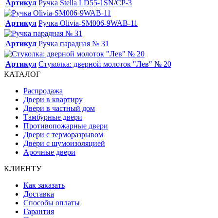
Артикул
Ручка Stella LD55-1SN/CP-3
Артикул
Ручка Olivia-SM006-9WAB-11
Артикул
Ручка парадная № 31
Артикул
Стуколка: дверной молоток "Лев" № 20
КАТАЛОГ
Распродажа
Двери в квартиру
Двери в частный дом
Тамбурные двери
Противопожарные двери
Двери с терморазрывом
Двери с шумоизоляцией
Арочные двери
КЛИЕНТУ
Как заказать
Доставка
Способы оплаты
Гарантия