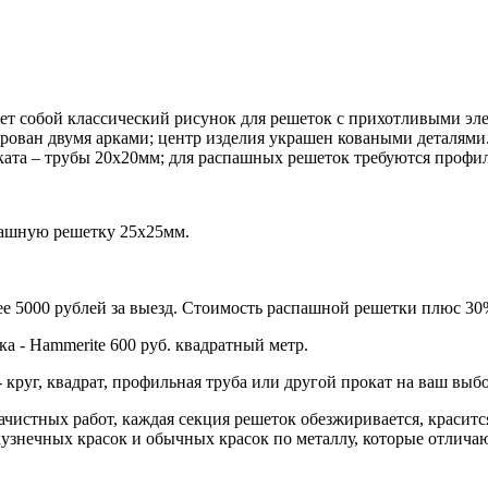
яет собой классический рисунок для решеток с прихотливыми э
ирован двумя арками; центр изделия украшен коваными деталям
ката – трубы 20х20мм; для распашных решеток требуются профи
спашную решетку 25х25мм.
е 5000 рублей за выезд. Стоимость распашной решетки плюс 30
ка - Hammerite 600 руб. квадратный метр.
круг, квадрат, профильная труба или другой прокат на ваш выбо
ачистных работ, каждая секция решеток обезжиривается, красит
кузнечных красок и обычных красок по металлу, которые отлича