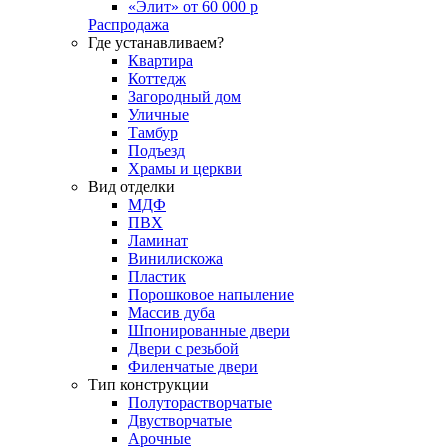
«Элит» от 60 000 р
Распродажа
Где устанавливаем?
Квартира
Коттедж
Загородный дом
Уличные
Тамбур
Подъезд
Храмы и церкви
Вид отделки
МДФ
ПВХ
Ламинат
Винилискожа
Пластик
Порошковое напыление
Массив дуба
Шпонированные двери
Двери с резьбой
Филенчатые двери
Тип конструкции
Полуторастворчатые
Двустворчатые
Арочные