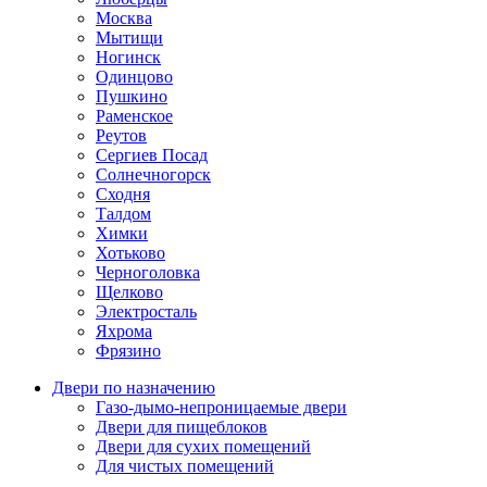
Москва
Мытищи
Ногинск
Одинцово
Пушкино
Раменское
Реутов
Сергиев Посад
Солнечногорск
Сходня
Талдом
Химки
Хотьково
Черноголовка
Щелково
Электросталь
Яхрома
Фрязино
Двери по назначению
Газо-дымо-непроницаемые двери
Двери для пищеблоков
Двери для сухих помещений
Для чистых помещений