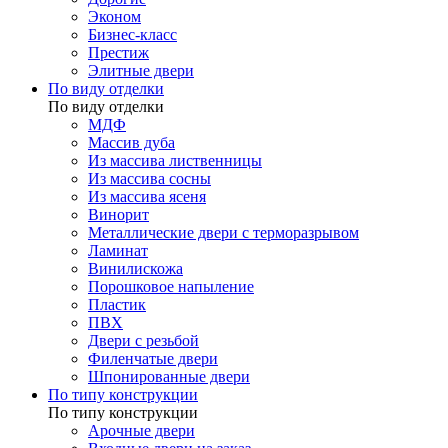
Эконом
Бизнес-класс
Престиж
Элитные двери
По виду отделки
По виду отделки
МДФ
Массив дуба
Из массива лиственницы
Из массива сосны
Из массива ясеня
Винорит
Металлические двери с терморазрывом
Ламинат
Винилискожа
Порошковое напыление
Пластик
ПВХ
Двери с резьбой
Филенчатые двери
Шпонированные двери
По типу конструкции
По типу конструкции
Арочные двери