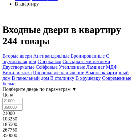
В квартиру
Входные двери в квартиру
244 товара
Вторые двери
Антивандальные
Бронированные
С
шумоизоляцией
С зеркалом
Со скрытыми петлями
Двустворчатые
Сейфовые
Утепленные
Ламинат
МДФ
Винилискожа
Порошковое напыление
В многоквартирный
дом
В панельный дом
В сталинку
В хрущевку
Современные
Белые
Подберите дверь по параметрам
▼
Цена
21000
103250
185500
267750
350000