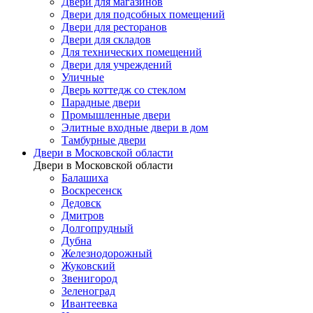
Двери для магазинов
Двери для подсобных помещений
Двери для ресторанов
Двери для складов
Для технических помещений
Двери для учреждений
Уличные
Дверь коттедж со стеклом
Парадные двери
Промышленные двери
Элитные входные двери в дом
Тамбурные двери
Двери в Московской области
Двери в Московской области
Балашиха
Воскресенск
Дедовск
Дмитров
Долгопрудный
Дубна
Железнодорожный
Жуковский
Звенигород
Зеленоград
Ивантеевка