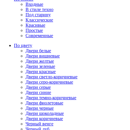
Входные
В стиле техно
Под старину
Классические
Красивые
Простые
Современные
По цвету
Двери белые
Двери вишневые
Двери желтые
Двери зеленые
Двери красные
Двери светло-коричневые
Двери серо-коричневые
Двери серые
Двери синие
Двери темно-коричневые
Двери фиолетовые
Двери черные
Двери шоколадные
Двери коричневые
Черный венге
Черный дуб