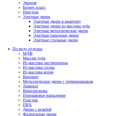
Эконом
Бизнес-класс
Престиж
Элитные двери
Элитные двери в квартиру
Элитные двери из массива дуба
Элитные металлические двери
Элитные парадные двери
Элитные стальные двери
По виду отделки
МДФ
Массив дуба
Из массива лиственницы
Из массива сосны
Из массива ясеня
Винорит
Металлические двери с терморазрывом
Ламинат
Винилискожа
Порошковое напыление
Пластик
ПВХ
Двери с резьбой
Филенчатые двери