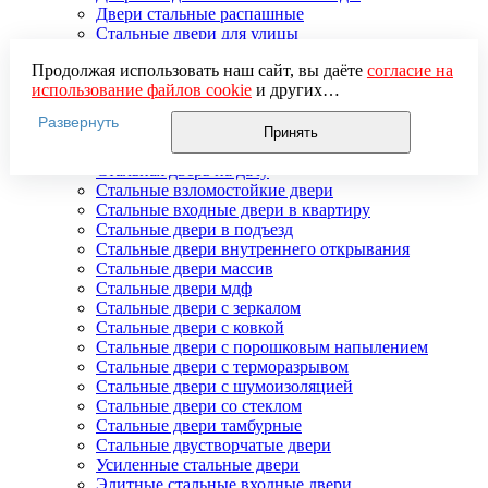
Двери стальные распашные
Стальные двери для улицы
Двери стальные утепленные
Продолжая использовать наш сайт, вы даёте
согласие на
Дверь стальная двупольная
использование файлов cookie
и других
Наружные стальные двери
пользовательских данных (включая IP-адрес, сведения о
Недорогие стальные двери
Развернуть
местоположении, устройстве, действиях на сайте и т. п.)
Распродажа стальных дверей
Принять
для функционирования сайта, проведения
Стальная дверь в дом
статистических исследований, ретаргетинга и
Стальная дверь на дачу
использования систем аналитики (например,
Стальные взломостойкие двери
Яндекс.Метрика), в соответствии с нашей
Политикой
Стальные входные двери в квартиру
обработки персональных данных.
Стальные двери в подъезд
Если вы не хотите, чтобы ваши данные обрабатывались,
Стальные двери внутреннего открывания
настройте ограничения в браузере или покиньте сайт.
Стальные двери массив
Стальные двери мдф
Стальные двери с зеркалом
Стальные двери с ковкой
Стальные двери с порошковым напылением
Стальные двери с терморазрывом
Стальные двери с шумоизоляцией
Стальные двери со стеклом
Стальные двери тамбурные
Стальные двустворчатые двери
Усиленные стальные двери
Элитные стальные входные двери