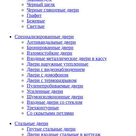
Черный шелк
Черные глянцевые двери
Графит
Бежевые
Светлые
Специализированные двери
Антивандальные двери
Бронированные двери
Взломостойкие двери
Входные металлические двери в кассу
Двери наружные утепленные
Двери с видеонаблюдением
Двери с домофоном
Двери с терморазрывом
Пуленепробиваемые двери
Усиленные двери
Шумоизоляционные двери
Входные двери со стеклом
Трехконтурные
Со скрытыми петлями
Стальные двери
Гнутые стальные двери
Двери входные стальные в коттедж