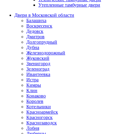
Утепленные тамбурные двери
Двери в Московской области
Балашиха
Воскресенск
Дедовск
Дмитров
Долгопрудный
Дубна
Железнодорожный
Жуковский
Звенигород
Зеленоград
Ивантеевка
Истра
Кимры
Клин
Конаково
Королев
Котельники
Красноармейск
Красногорск
Краснозаводск
Лобня
Люберцы