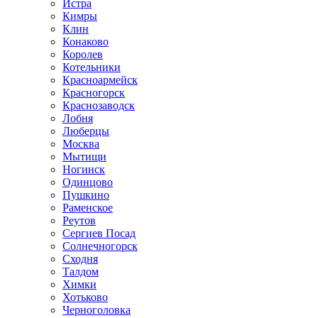
Истра
Кимры
Клин
Конаково
Королев
Котельники
Красноармейск
Красногорск
Краснозаводск
Лобня
Люберцы
Москва
Мытищи
Ногинск
Одинцово
Пушкино
Раменское
Реутов
Сергиев Посад
Солнечногорск
Сходня
Талдом
Химки
Хотьково
Черноголовка