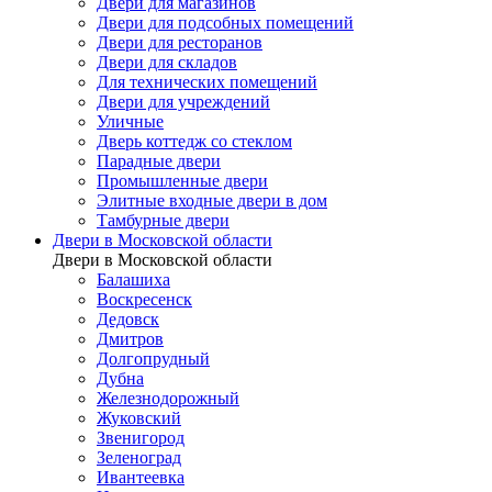
Двери для магазинов
Двери для подсобных помещений
Двери для ресторанов
Двери для складов
Для технических помещений
Двери для учреждений
Уличные
Дверь коттедж со стеклом
Парадные двери
Промышленные двери
Элитные входные двери в дом
Тамбурные двери
Двери в Московской области
Двери в Московской области
Балашиха
Воскресенск
Дедовск
Дмитров
Долгопрудный
Дубна
Железнодорожный
Жуковский
Звенигород
Зеленоград
Ивантеевка