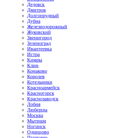
Дедовск
Дмитров
Долгопрудный
Дубна
Железнодорожный
Жуковский
Звенигород
Зеленоград
Ивантеевка
Истра
Кимры
Клин
Конаково
Королев
Котельники
Красноармейск
Красногорск
Краснозаводск
Лобня
Люберцы
Москва
Мытищи
Ногинск
Одинцово
Пушкино