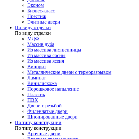
Эконом
Бизнес-класс
Престиж
Элитные двери
По виду отделки
По виду отделки
МДФ
Массив дуба
Из массива лиственницы
Из массива сосны
Из массива ясеня
Винорит
Металлические двери с терморазрывом
Ламинат
Винилискожа
Порошковое напыление
Пластик
ПВХ
Двери с резьбой
Филенчатые двери
Шпонированные двери
По типу конструкции
По типу конструкции
Арочные двери