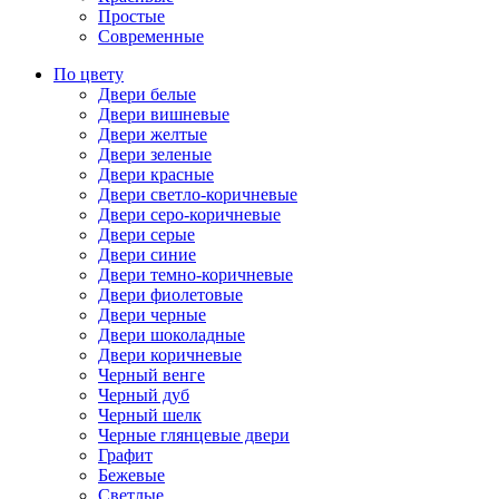
Простые
Современные
По цвету
Двери белые
Двери вишневые
Двери желтые
Двери зеленые
Двери красные
Двери светло-коричневые
Двери серо-коричневые
Двери серые
Двери синие
Двери темно-коричневые
Двери фиолетовые
Двери черные
Двери шоколадные
Двери коричневые
Черный венге
Черный дуб
Черный шелк
Черные глянцевые двери
Графит
Бежевые
Светлые