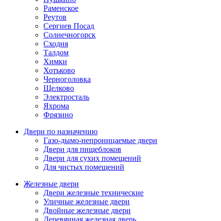
Раменское
Реутов
Сергиев Посад
Солнечногорск
Сходня
Талдом
Химки
Хотьково
Черноголовка
Щелково
Электросталь
Яхрома
Фрязино
Двери по назначению
Газо-дымо-непроницаемые двери
Двери для пищеблоков
Двери для сухих помещений
Для чистых помещений
Железные двери
Двери железные технические
Уличные железные двери
Двойные железные двери
Деревянная железная дверь