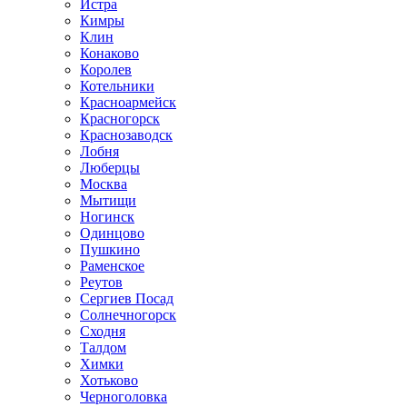
Истра
Кимры
Клин
Конаково
Королев
Котельники
Красноармейск
Красногорск
Краснозаводск
Лобня
Люберцы
Москва
Мытищи
Ногинск
Одинцово
Пушкино
Раменское
Реутов
Сергиев Посад
Солнечногорск
Сходня
Талдом
Химки
Хотьково
Черноголовка