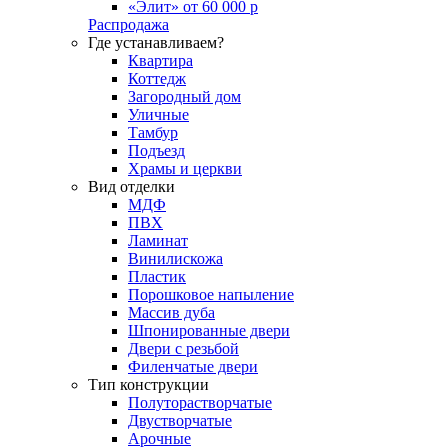
«Элит» от 60 000 р
Распродажа
Где устанавливаем?
Квартира
Коттедж
Загородный дом
Уличные
Тамбур
Подъезд
Храмы и церкви
Вид отделки
МДФ
ПВХ
Ламинат
Винилискожа
Пластик
Порошковое напыление
Массив дуба
Шпонированные двери
Двери с резьбой
Филенчатые двери
Тип конструкции
Полуторастворчатые
Двустворчатые
Арочные