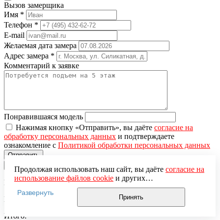
Вызов замерщика
Имя
*
Телефон
*
E-mail
Желаемая дата замера
Адрес замера
*
Комментарий к заявке
Понравившаяся модель
Нажимая кнопку «Отправить», вы даёте
согласие на
обработку персональных данных
и подтверждаете
ознакомление с
Политикой обработки персональных данных
×
Продолжая использовать наш сайт, вы даёте
согласие на
использование файлов cookie
и других
Вы добавили в корзину
пользовательских данных (включая IP-адрес, сведения о
Развернуть
местоположении, устройстве, действиях на сайте и т. п.)
Принять
Цена за единицу:
для функционирования сайта, проведения
статистических исследований, ретаргетинга и
Итого: