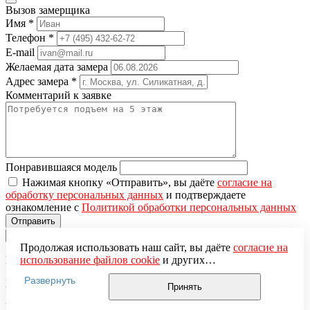
Вызов замерщика
Имя
*
Телефон
*
E-mail
Желаемая дата замера
Адрес замера
*
Комментарий к заявке
Понравившаяся модель
Нажимая кнопку «Отправить», вы даёте
согласие на
обработку персональных данных
и подтверждаете
ознакомление с
Политикой обработки персональных данных
×
Продолжая использовать наш сайт, вы даёте
согласие на
Вы добавили в корзину
использование файлов cookie
и других
пользовательских данных (включая IP-адрес, сведения о
Развернуть
Цена за единицу:
местоположении, устройстве, действиях на сайте и т. п.)
Принять
для функционирования сайта, проведения
Итого:
статистических исследований, ретаргетинга и