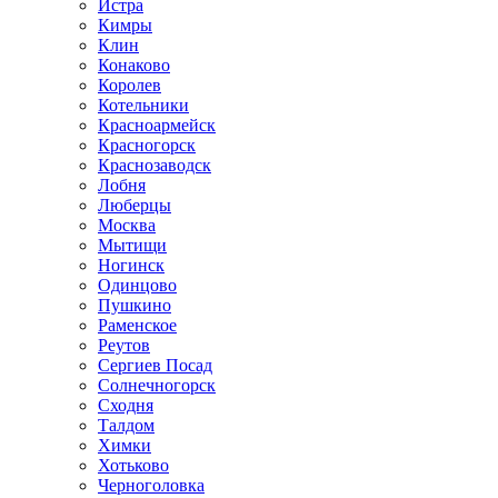
Истра
Кимры
Клин
Конаково
Королев
Котельники
Красноармейск
Красногорск
Краснозаводск
Лобня
Люберцы
Москва
Мытищи
Ногинск
Одинцово
Пушкино
Раменское
Реутов
Сергиев Посад
Солнечногорск
Сходня
Талдом
Химки
Хотьково
Черноголовка