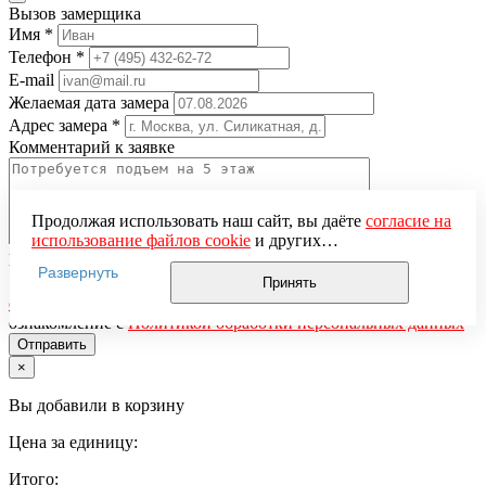
Вызов замерщика
Имя
*
Телефон
*
E-mail
Желаемая дата замера
Адрес замера
*
Комментарий к заявке
Продолжая использовать наш сайт, вы даёте
согласие на
использование файлов cookie
и других
Понравившаяся модель
пользовательских данных (включая IP-адрес, сведения о
Развернуть
местоположении, устройстве, действиях на сайте и т. п.)
Нажимая кнопку «Отправить», вы даёте
согласие на
Принять
для функционирования сайта, проведения
обработку персональных данных
и подтверждаете
статистических исследований, ретаргетинга и
ознакомление с
Политикой обработки персональных данных
использования систем аналитики (например,
Яндекс.Метрика), в соответствии с нашей
Политикой
×
обработки персональных данных.
Если вы не хотите, чтобы ваши данные обрабатывались,
Вы добавили в корзину
настройте ограничения в браузере или покиньте сайт.
Цена за единицу:
Итого: