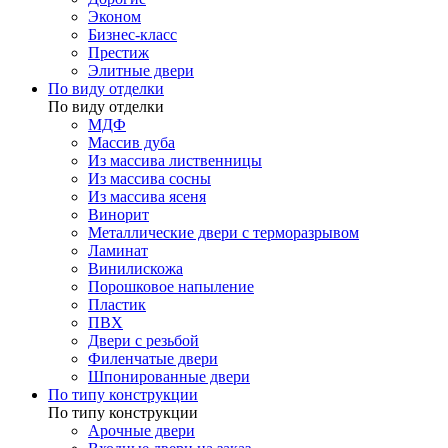
Эконом
Бизнес-класс
Престиж
Элитные двери
По виду отделки
По виду отделки
МДФ
Массив дуба
Из массива лиственницы
Из массива сосны
Из массива ясеня
Винорит
Металлические двери с терморазрывом
Ламинат
Винилискожа
Порошковое напыление
Пластик
ПВХ
Двери с резьбой
Филенчатые двери
Шпонированные двери
По типу конструкции
По типу конструкции
Арочные двери