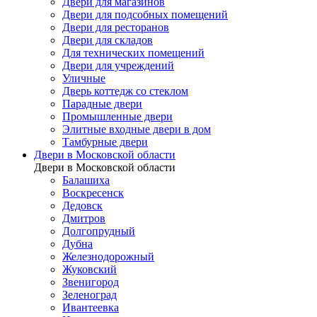
Двери для магазинов
Двери для подсобных помещений
Двери для ресторанов
Двери для складов
Для технических помещений
Двери для учреждений
Уличные
Дверь коттедж со стеклом
Парадные двери
Промышленные двери
Элитные входные двери в дом
Тамбурные двери
Двери в Московской области
Двери в Московской области
Балашиха
Воскресенск
Дедовск
Дмитров
Долгопрудный
Дубна
Железнодорожный
Жуковский
Звенигород
Зеленоград
Ивантеевка