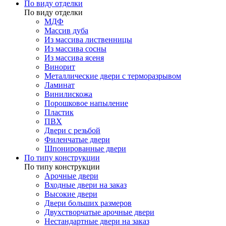
По виду отделки
По виду отделки
МДФ
Массив дуба
Из массива лиственницы
Из массива сосны
Из массива ясеня
Винорит
Металлические двери с терморазрывом
Ламинат
Винилискожа
Порошковое напыление
Пластик
ПВХ
Двери с резьбой
Филенчатые двери
Шпонированные двери
По типу конструкции
По типу конструкции
Арочные двери
Входные двери на заказ
Высокие двери
Двери больших размеров
Двухстворчатые арочные двери
Нестандартные двери на заказ