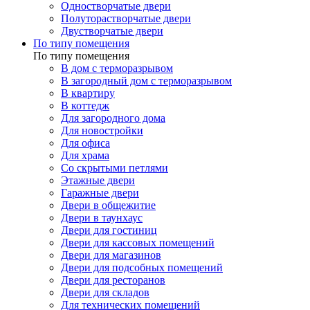
Одностворчатые двери
Полуторастворчатые двери
Двустворчатые двери
По типу помещения
По типу помещения
В дом с терморазрывом
В загородный дом с терморазрывом
В квартиру
В коттедж
Для загородного дома
Для новостройки
Для офиса
Для храма
Со скрытыми петлями
Этажные двери
Гаражные двери
Двери в общежитие
Двери в таунхаус
Двери для гостиниц
Двери для кассовых помещений
Двери для магазинов
Двери для подсобных помещений
Двери для ресторанов
Двери для складов
Для технических помещений