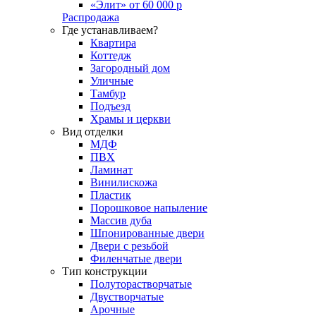
«Элит» от 60 000 р
Распродажа
Где устанавливаем?
Квартира
Коттедж
Загородный дом
Уличные
Тамбур
Подъезд
Храмы и церкви
Вид отделки
МДФ
ПВХ
Ламинат
Винилискожа
Пластик
Порошковое напыление
Массив дуба
Шпонированные двери
Двери с резьбой
Филенчатые двери
Тип конструкции
Полуторастворчатые
Двустворчатые
Арочные