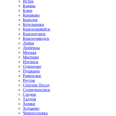
Истра
Кимры
Клин
Конаково
Королев
Котельники
Красноармейск
Красногорск
Краснозаводск
Лобня
Люберцы
Москва
Мытищи
Ногинск
Одинцово
Пушкино
Раменское
Реутов
Сергиев Посад
Солнечногорск
Сходня
Талдом
Химки
Хотьково
Черноголовка