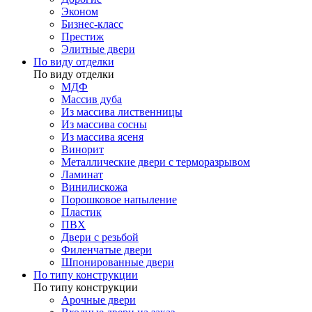
Эконом
Бизнес-класс
Престиж
Элитные двери
По виду отделки
По виду отделки
МДФ
Массив дуба
Из массива лиственницы
Из массива сосны
Из массива ясеня
Винорит
Металлические двери с терморазрывом
Ламинат
Винилискожа
Порошковое напыление
Пластик
ПВХ
Двери с резьбой
Филенчатые двери
Шпонированные двери
По типу конструкции
По типу конструкции
Арочные двери