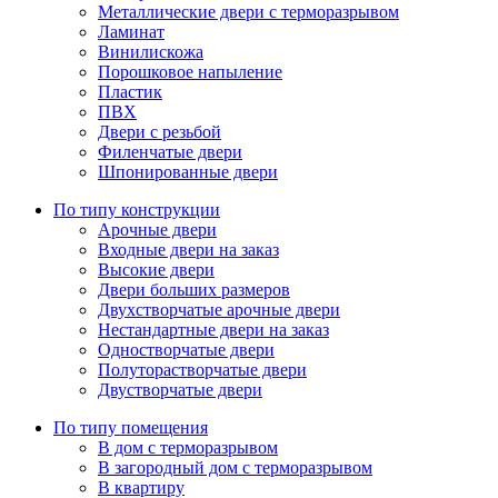
Металлические двери с терморазрывом
Ламинат
Винилискожа
Порошковое напыление
Пластик
ПВХ
Двери с резьбой
Филенчатые двери
Шпонированные двери
По типу конструкции
Арочные двери
Входные двери на заказ
Высокие двери
Двери больших размеров
Двухстворчатые арочные двери
Нестандартные двери на заказ
Одностворчатые двери
Полуторастворчатые двери
Двустворчатые двери
По типу помещения
В дом с терморазрывом
В загородный дом с терморазрывом
В квартиру