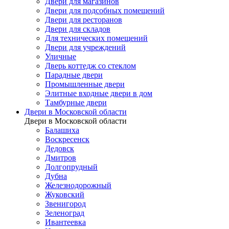
Двери для магазинов
Двери для подсобных помещений
Двери для ресторанов
Двери для складов
Для технических помещений
Двери для учреждений
Уличные
Дверь коттедж со стеклом
Парадные двери
Промышленные двери
Элитные входные двери в дом
Тамбурные двери
Двери в Московской области
Двери в Московской области
Балашиха
Воскресенск
Дедовск
Дмитров
Долгопрудный
Дубна
Железнодорожный
Жуковский
Звенигород
Зеленоград
Ивантеевка