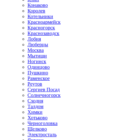
Конаково
Королев
Котельники
Красноармейск
Красногорск
Краснозаводск
Лобня
Люберцы
Москва
Мытищи
Ногинск
Одинцово
Пушкино
Раменское
Реутов
Сергиев Посад
Солнечногорск
Сходня
Талдом
Химки
Хотьково
Черноголовка
Щелково
Электросталь