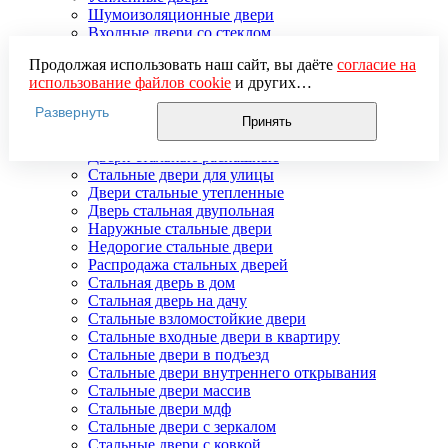
Шумоизоляционные двери
Входные двери со стеклом
Трехконтурные
Продолжая использовать наш сайт, вы даёте
согласие на
Со скрытыми петлями
использование файлов cookie
и других
пользовательских данных (включая IP-адрес, сведения о
Стальные двери
Развернуть
местоположении, устройстве, действиях на сайте и т. п.)
Гнутые стальные двери
Принять
для функционирования сайта, проведения
Двери входные стальные в коттедж
статистических исследований, ретаргетинга и
Двери стальные распашные
использования систем аналитики (например,
Стальные двери для улицы
Яндекс.Метрика), в соответствии с нашей
Политикой
Двери стальные утепленные
обработки персональных данных.
Дверь стальная двупольная
Если вы не хотите, чтобы ваши данные обрабатывались,
Наружные стальные двери
настройте ограничения в браузере или покиньте сайт.
Недорогие стальные двери
Распродажа стальных дверей
Стальная дверь в дом
Стальная дверь на дачу
Стальные взломостойкие двери
Стальные входные двери в квартиру
Стальные двери в подъезд
Стальные двери внутреннего открывания
Стальные двери массив
Стальные двери мдф
Стальные двери с зеркалом
Стальные двери с ковкой