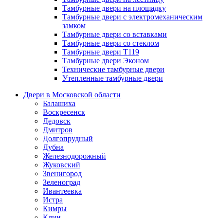
Тамбурные двери на площадку
Тамбурные двери с электромеханическим
замком
Тамбурные двери со вставками
Тамбурные двери со стеклом
Тамбурные двери Т119
Тамбурные двери Эконом
Технические тамбурные двери
Утепленные тамбурные двери
Двери в Московской области
Балашиха
Воскресенск
Дедовск
Дмитров
Долгопрудный
Дубна
Железнодорожный
Жуковский
Звенигород
Зеленоград
Ивантеевка
Истра
Кимры
Клин