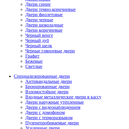
Двери синие
Двери темно-коричневые
Двери фиолетовые
Двери черные
Двери шоколадные
Двери коричневые
Черный венге
Черный дуб
Черный шелк
Черные глянцевые двери
Графит
Бежевые
Светлые
Специализированные двери
Антивандальные двери
Бронированные двери
Взломостойкие двери
Входные металлические двери в кассу
Двери наружные утепленные
Двери с видеонаблюдением
Двери с домофоном
Двери с терморазрывом
Пуленепробиваемые двери
Усиленные двери