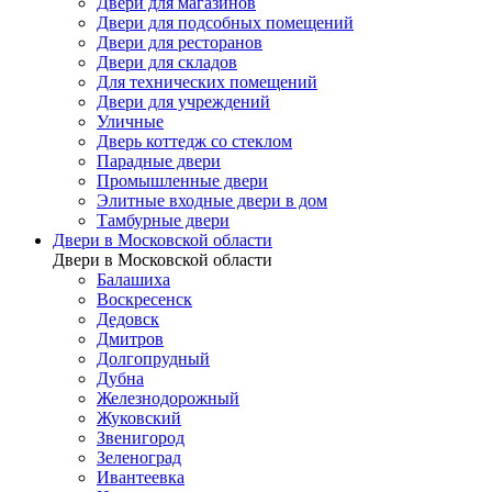
Двери для магазинов
Двери для подсобных помещений
Двери для ресторанов
Двери для складов
Для технических помещений
Двери для учреждений
Уличные
Дверь коттедж со стеклом
Парадные двери
Промышленные двери
Элитные входные двери в дом
Тамбурные двери
Двери в Московской области
Двери в Московской области
Балашиха
Воскресенск
Дедовск
Дмитров
Долгопрудный
Дубна
Железнодорожный
Жуковский
Звенигород
Зеленоград
Ивантеевка