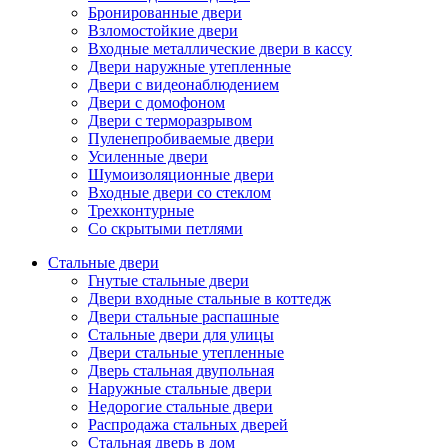
Бронированные двери
Взломостойкие двери
Входные металлические двери в кассу
Двери наружные утепленные
Двери с видеонаблюдением
Двери с домофоном
Двери с терморазрывом
Пуленепробиваемые двери
Усиленные двери
Шумоизоляционные двери
Входные двери со стеклом
Трехконтурные
Со скрытыми петлями
Стальные двери
Гнутые стальные двери
Двери входные стальные в коттедж
Двери стальные распашные
Стальные двери для улицы
Двери стальные утепленные
Дверь стальная двупольная
Наружные стальные двери
Недорогие стальные двери
Распродажа стальных дверей
Стальная дверь в дом