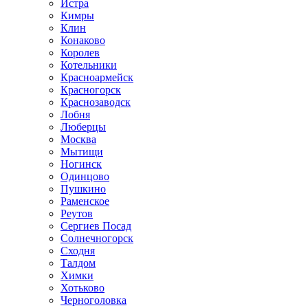
Истра
Кимры
Клин
Конаково
Королев
Котельники
Красноармейск
Красногорск
Краснозаводск
Лобня
Люберцы
Москва
Мытищи
Ногинск
Одинцово
Пушкино
Раменское
Реутов
Сергиев Посад
Солнечногорск
Сходня
Талдом
Химки
Хотьково
Черноголовка