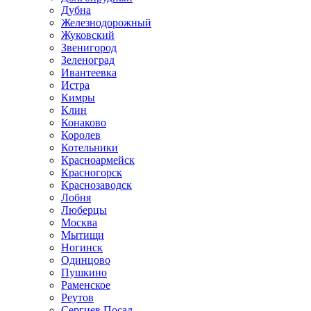
Дубна
Железнодорожный
Жуковский
Звенигород
Зеленоград
Ивантеевка
Истра
Кимры
Клин
Конаково
Королев
Котельники
Красноармейск
Красногорск
Краснозаводск
Лобня
Люберцы
Москва
Мытищи
Ногинск
Одинцово
Пушкино
Раменское
Реутов
Сергиев Посад