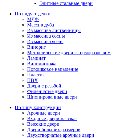
Элитные стальные двери
По виду отделки
МДФ
Массив дуба
Из массива лиственницы
Из массива сосны
Из массива ясеня
Винорит
Металлические двери с терморазрывом
Ламинат
Винилискожа
Порошковое напыление
Пластик
ПВХ
Двери с резьбой
Филенчатые двери
Шпонированные двери
По типу конструкции
Арочные двери
Входные двери на заказ
Высокие двери
Двери больших размеров
Двухстворчатые арочные двери