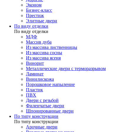
Эконом
Бизнес-класс
Престиж
Элитные двери
По виду отделки
По виду отделки
МДФ
Массив дуба
Из массива лиственницы
Из массива сосны
Из массива ясеня
Винорит
Металлические двери с терморазрывом
Ламинат
Винилискожа
Порошковое напыление
Пластик
ПВХ
Двери с резьбой
Филенчатые двери
Шпонированные двери
По типу конструкции
По типу конструкции
Арочные двери