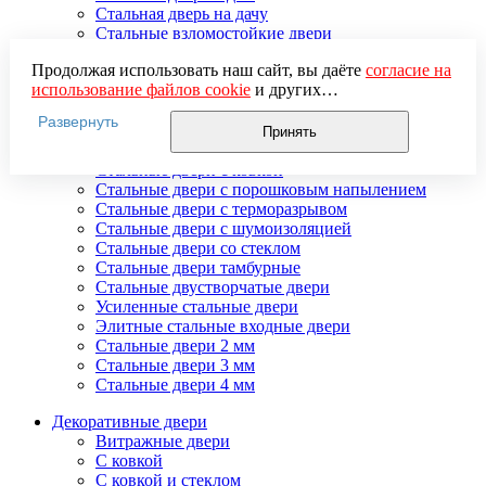
Стальная дверь на дачу
Стальные взломостойкие двери
Стальные входные двери в квартиру
Продолжая использовать наш сайт, вы даёте
согласие на
Стальные двери в подъезд
использование файлов cookie
и других
Стальные двери внутреннего открывания
пользовательских данных (включая IP-адрес, сведения о
Стальные двери массив
Развернуть
местоположении, устройстве, действиях на сайте и т. п.)
Стальные двери мдф
Принять
для функционирования сайта, проведения
Стальные двери с зеркалом
статистических исследований, ретаргетинга и
Стальные двери с ковкой
использования систем аналитики (например,
Стальные двери с порошковым напылением
Яндекс.Метрика), в соответствии с нашей
Политикой
Стальные двери с терморазрывом
обработки персональных данных.
Стальные двери с шумоизоляцией
Если вы не хотите, чтобы ваши данные обрабатывались,
Стальные двери со стеклом
настройте ограничения в браузере или покиньте сайт.
Стальные двери тамбурные
Стальные двустворчатые двери
Усиленные стальные двери
Элитные стальные входные двери
Стальные двери 2 мм
Стальные двери 3 мм
Стальные двери 4 мм
Декоративные двери
Витражные двери
С ковкой
С ковкой и стеклом