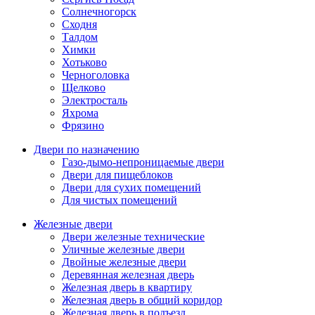
Солнечногорск
Сходня
Талдом
Химки
Хотьково
Черноголовка
Щелково
Электросталь
Яхрома
Фрязино
Двери по назначению
Газо-дымо-непроницаемые двери
Двери для пищеблоков
Двери для сухих помещений
Для чистых помещений
Железные двери
Двери железные технические
Уличные железные двери
Двойные железные двери
Деревянная железная дверь
Железная дверь в квартиру
Железная дверь в общий коридор
Железная дверь в подъезд