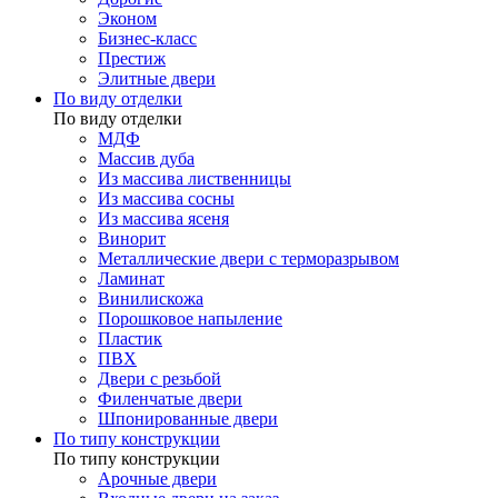
Эконом
Бизнес-класс
Престиж
Элитные двери
По виду отделки
По виду отделки
МДФ
Массив дуба
Из массива лиственницы
Из массива сосны
Из массива ясеня
Винорит
Металлические двери с терморазрывом
Ламинат
Винилискожа
Порошковое напыление
Пластик
ПВХ
Двери с резьбой
Филенчатые двери
Шпонированные двери
По типу конструкции
По типу конструкции
Арочные двери