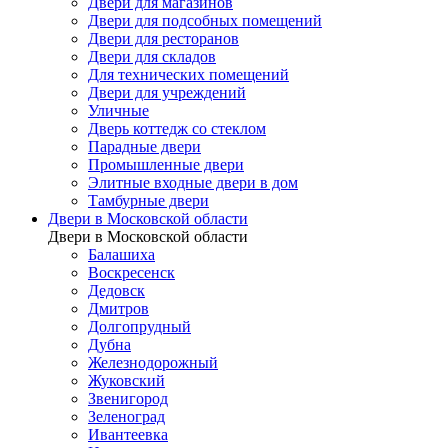
Двери для магазинов
Двери для подсобных помещений
Двери для ресторанов
Двери для складов
Для технических помещений
Двери для учреждений
Уличные
Дверь коттедж со стеклом
Парадные двери
Промышленные двери
Элитные входные двери в дом
Тамбурные двери
Двери в Московской области
Двери в Московской области
Балашиха
Воскресенск
Дедовск
Дмитров
Долгопрудный
Дубна
Железнодорожный
Жуковский
Звенигород
Зеленоград
Ивантеевка