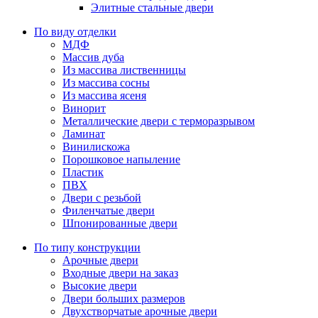
Элитные стальные двери
По виду отделки
МДФ
Массив дуба
Из массива лиственницы
Из массива сосны
Из массива ясеня
Винорит
Металлические двери с терморазрывом
Ламинат
Винилискожа
Порошковое напыление
Пластик
ПВХ
Двери с резьбой
Филенчатые двери
Шпонированные двери
По типу конструкции
Арочные двери
Входные двери на заказ
Высокие двери
Двери больших размеров
Двухстворчатые арочные двери