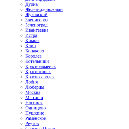
Дубна
Железнодорожный
Жуковский
Звенигород
Зеленоград
Ивантеевка
Истра
Кимры
Клин
Конаково
Королев
Котельники
Красноармейск
Красногорск
Краснозаводск
Лобня
Люберцы
Москва
Мытищи
Ногинск
Одинцово
Пушкино
Раменское
Реутов
Сергиев Посад