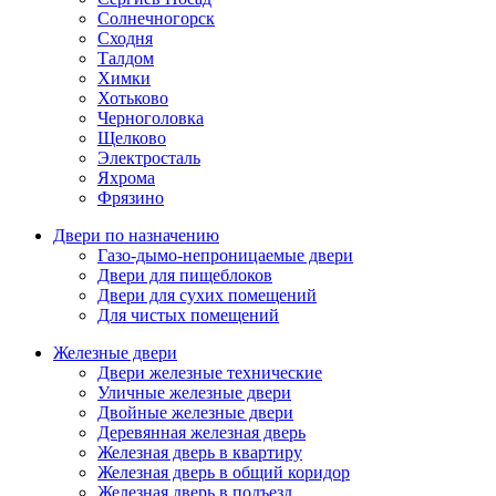
Солнечногорск
Сходня
Талдом
Химки
Хотьково
Черноголовка
Щелково
Электросталь
Яхрома
Фрязино
Двери по назначению
Газо-дымо-непроницаемые двери
Двери для пищеблоков
Двери для сухих помещений
Для чистых помещений
Железные двери
Двери железные технические
Уличные железные двери
Двойные железные двери
Деревянная железная дверь
Железная дверь в квартиру
Железная дверь в общий коридор
Железная дверь в подъезд