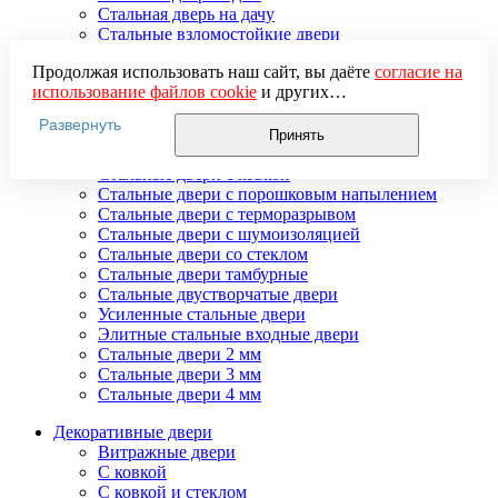
Стальная дверь на дачу
Стальные взломостойкие двери
Стальные входные двери в квартиру
Продолжая использовать наш сайт, вы даёте
согласие на
Стальные двери в подъезд
использование файлов cookie
и других
Стальные двери внутреннего открывания
пользовательских данных (включая IP-адрес, сведения о
Стальные двери массив
Развернуть
местоположении, устройстве, действиях на сайте и т. п.)
Стальные двери мдф
Принять
для функционирования сайта, проведения
Стальные двери с зеркалом
статистических исследований, ретаргетинга и
Стальные двери с ковкой
использования систем аналитики (например,
Стальные двери с порошковым напылением
Яндекс.Метрика), в соответствии с нашей
Политикой
Стальные двери с терморазрывом
обработки персональных данных.
Стальные двери с шумоизоляцией
Если вы не хотите, чтобы ваши данные обрабатывались,
Стальные двери со стеклом
настройте ограничения в браузере или покиньте сайт.
Стальные двери тамбурные
Стальные двустворчатые двери
Усиленные стальные двери
Элитные стальные входные двери
Стальные двери 2 мм
Стальные двери 3 мм
Стальные двери 4 мм
Декоративные двери
Витражные двери
С ковкой
С ковкой и стеклом