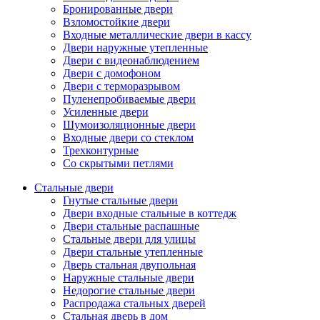
Бронированные двери
Взломостойкие двери
Входные металлические двери в кассу
Двери наружные утепленные
Двери с видеонаблюдением
Двери с домофоном
Двери с терморазрывом
Пуленепробиваемые двери
Усиленные двери
Шумоизоляционные двери
Входные двери со стеклом
Трехконтурные
Со скрытыми петлями
Стальные двери
Гнутые стальные двери
Двери входные стальные в коттедж
Двери стальные распашные
Стальные двери для улицы
Двери стальные утепленные
Дверь стальная двупольная
Наружные стальные двери
Недорогие стальные двери
Распродажа стальных дверей
Стальная дверь в дом