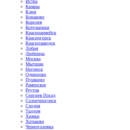
Истра
Кимры
Клин
Конаково
Королев
Котельники
Красноармейск
Красногорск
Краснозаводск
Лобня
Люберцы
Москва
Мытищи
Ногинск
Одинцово
Пушкино
Раменское
Реутов
Сергиев Посад
Солнечногорск
Сходня
Талдом
Химки
Хотьково
Черноголовка