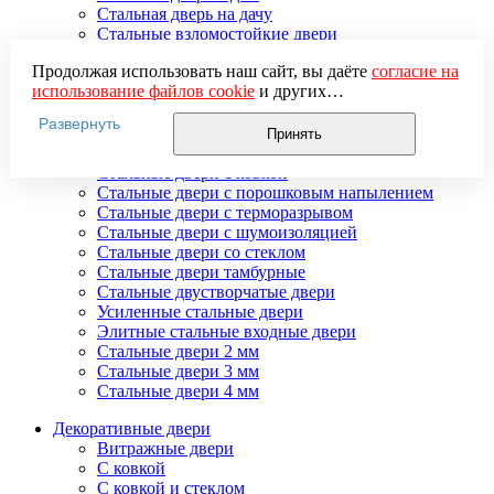
Стальная дверь на дачу
Стальные взломостойкие двери
Стальные входные двери в квартиру
Продолжая использовать наш сайт, вы даёте
согласие на
Стальные двери в подъезд
использование файлов cookie
и других
Стальные двери внутреннего открывания
пользовательских данных (включая IP-адрес, сведения о
Стальные двери массив
Развернуть
местоположении, устройстве, действиях на сайте и т. п.)
Стальные двери мдф
Принять
для функционирования сайта, проведения
Стальные двери с зеркалом
статистических исследований, ретаргетинга и
Стальные двери с ковкой
использования систем аналитики (например,
Стальные двери с порошковым напылением
Яндекс.Метрика), в соответствии с нашей
Политикой
Стальные двери с терморазрывом
обработки персональных данных.
Стальные двери с шумоизоляцией
Если вы не хотите, чтобы ваши данные обрабатывались,
Стальные двери со стеклом
настройте ограничения в браузере или покиньте сайт.
Стальные двери тамбурные
Стальные двустворчатые двери
Усиленные стальные двери
Элитные стальные входные двери
Стальные двери 2 мм
Стальные двери 3 мм
Стальные двери 4 мм
Декоративные двери
Витражные двери
С ковкой
С ковкой и стеклом