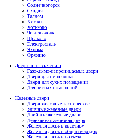
Солнечногорск
Сходня
Талдом
Химки
Хотьково
Черноголовка
Щелково
Электросталь
Яхрома
Фрязино
Двери по назначению
Газо-дымо-непроницаемые двери
Двери для пищеблоков
Двери для сухих помещений
Для чистых помещений
Железные двери
Двери железные технические
Уличные железные двери
Двойные железные двери
Деревянная железная дверь
Железная дверь в квартиру
Железная дверь в общий коридор
Железная дверь в подъезд