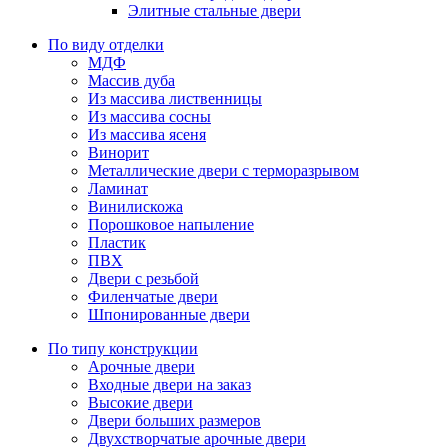
Элитные стальные двери
По виду отделки
МДФ
Массив дуба
Из массива лиственницы
Из массива сосны
Из массива ясеня
Винорит
Металлические двери с терморазрывом
Ламинат
Винилискожа
Порошковое напыление
Пластик
ПВХ
Двери с резьбой
Филенчатые двери
Шпонированные двери
По типу конструкции
Арочные двери
Входные двери на заказ
Высокие двери
Двери больших размеров
Двухстворчатые арочные двери