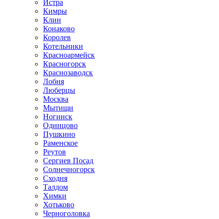
Истра
Кимры
Клин
Конаково
Королев
Котельники
Красноармейск
Красногорск
Краснозаводск
Лобня
Люберцы
Москва
Мытищи
Ногинск
Одинцово
Пушкино
Раменское
Реутов
Сергиев Посад
Солнечногорск
Сходня
Талдом
Химки
Хотьково
Черноголовка