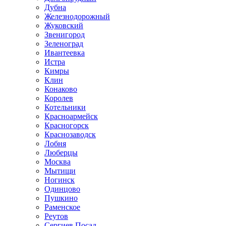
Дубна
Железнодорожный
Жуковский
Звенигород
Зеленоград
Ивантеевка
Истра
Кимры
Клин
Конаково
Королев
Котельники
Красноармейск
Красногорск
Краснозаводск
Лобня
Люберцы
Москва
Мытищи
Ногинск
Одинцово
Пушкино
Раменское
Реутов
Сергиев Посад