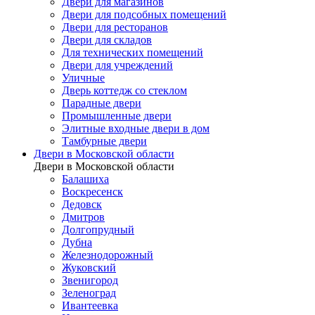
Двери для магазинов
Двери для подсобных помещений
Двери для ресторанов
Двери для складов
Для технических помещений
Двери для учреждений
Уличные
Дверь коттедж со стеклом
Парадные двери
Промышленные двери
Элитные входные двери в дом
Тамбурные двери
Двери в Московской области
Двери в Московской области
Балашиха
Воскресенск
Дедовск
Дмитров
Долгопрудный
Дубна
Железнодорожный
Жуковский
Звенигород
Зеленоград
Ивантеевка