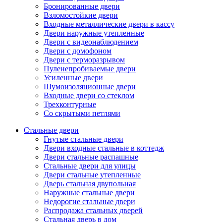
Бронированные двери
Взломостойкие двери
Входные металлические двери в кассу
Двери наружные утепленные
Двери с видеонаблюдением
Двери с домофоном
Двери с терморазрывом
Пуленепробиваемые двери
Усиленные двери
Шумоизоляционные двери
Входные двери со стеклом
Трехконтурные
Со скрытыми петлями
Стальные двери
Гнутые стальные двери
Двери входные стальные в коттедж
Двери стальные распашные
Стальные двери для улицы
Двери стальные утепленные
Дверь стальная двупольная
Наружные стальные двери
Недорогие стальные двери
Распродажа стальных дверей
Стальная дверь в дом