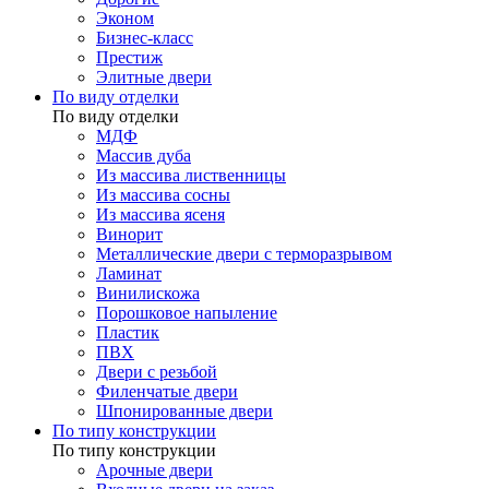
Эконом
Бизнес-класс
Престиж
Элитные двери
По виду отделки
По виду отделки
МДФ
Массив дуба
Из массива лиственницы
Из массива сосны
Из массива ясеня
Винорит
Металлические двери с терморазрывом
Ламинат
Винилискожа
Порошковое напыление
Пластик
ПВХ
Двери с резьбой
Филенчатые двери
Шпонированные двери
По типу конструкции
По типу конструкции
Арочные двери