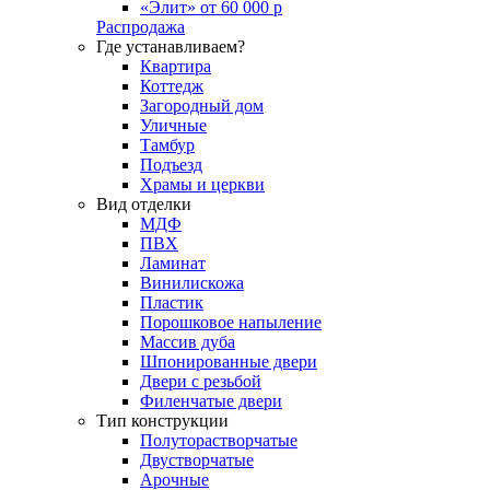
«Элит» от 60 000 р
Распродажа
Где устанавливаем?
Квартира
Коттедж
Загородный дом
Уличные
Тамбур
Подъезд
Храмы и церкви
Вид отделки
МДФ
ПВХ
Ламинат
Винилискожа
Пластик
Порошковое напыление
Массив дуба
Шпонированные двери
Двери с резьбой
Филенчатые двери
Тип конструкции
Полуторастворчатые
Двустворчатые
Арочные