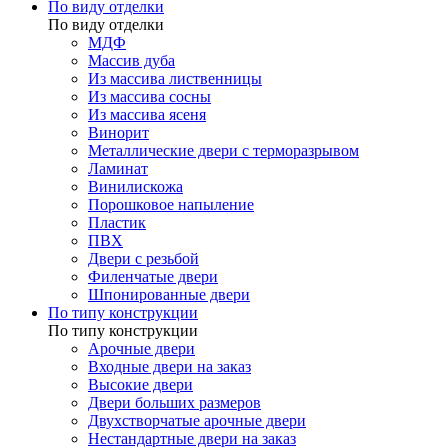
По виду отделки
По виду отделки
МДФ
Массив дуба
Из массива лиственницы
Из массива сосны
Из массива ясеня
Винорит
Металлические двери с терморазрывом
Ламинат
Винилискожа
Порошковое напыление
Пластик
ПВХ
Двери с резьбой
Филенчатые двери
Шпонированные двери
По типу конструкции
По типу конструкции
Арочные двери
Входные двери на заказ
Высокие двери
Двери больших размеров
Двухстворчатые арочные двери
Нестандартные двери на заказ