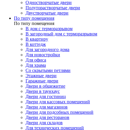
Одностворчатые двери
Полуторастворчатые двери
Двустворчатые двери
По типу помещения
По типу помещения
В дом с терморазрывом
В загородный дом с терморазрывом
В квартиру
В коттедж
Для загородного дома
Для новостройки
Для офиса
Для храма
Со скрытыми петлями
Этажные двери
Гаражные двери
Двери в общежитие
Двери в таунхаус
Двери для гостиниц
Двери для кассовых помещений
Двери для магазинов
Двери для подсобных помещений
Двери для ресторанов
Двери для складов
Для технических помещений