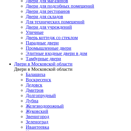
Двери для магазинов
Двери для подсобных помещений
Двери для ресторанов
Двери для складов
Для технических помещений
Двери для учреждений
Уличные
Дверь коттедж со стеклом
Парадные двери
Промышленные двери
Элитные входные двери в дом
Тамбурные двери
Двери в Московской области
Двери в Московской области
Балашиха
Воскресенск
Дедовск
Дмитров
Долгопрудный
Дубна
Железнодорожный
Жуковский
Звенигород
Зеленоград
Ивантеевка