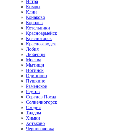
Истра
Кимры
Клин
Конаково
Королев
Котельники
Красноармейск
Красногорск
Краснозаводск
Лобня
Люберцы
Москва
Мытищи
Ногинск
Одинцово
Пушкино
Раменское
Реутов
Сергиев Посад
Солнечногорск
Сходня
Талдом
Химки
Хотьково
Черноголовка