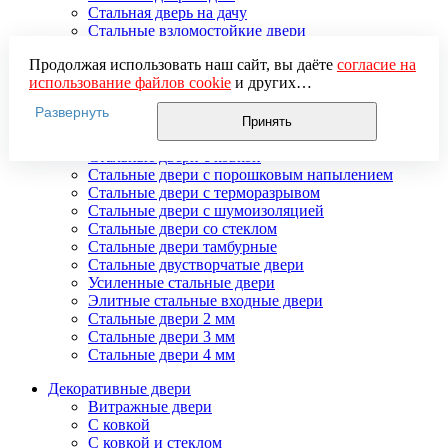
Стальная дверь на дачу
Стальные взломостойкие двери
Стальные входные двери в квартиру
Продолжая использовать наш сайт, вы даёте
согласие на
Стальные двери в подъезд
использование файлов cookie
и других
Стальные двери внутреннего открывания
пользовательских данных (включая IP-адрес, сведения о
Стальные двери массив
Развернуть
местоположении, устройстве, действиях на сайте и т. п.)
Стальные двери мдф
Принять
для функционирования сайта, проведения
Стальные двери с зеркалом
статистических исследований, ретаргетинга и
Стальные двери с ковкой
использования систем аналитики (например,
Стальные двери с порошковым напылением
Яндекс.Метрика), в соответствии с нашей
Политикой
Стальные двери с терморазрывом
обработки персональных данных.
Стальные двери с шумоизоляцией
Если вы не хотите, чтобы ваши данные обрабатывались,
Стальные двери со стеклом
настройте ограничения в браузере или покиньте сайт.
Стальные двери тамбурные
Стальные двустворчатые двери
Усиленные стальные двери
Элитные стальные входные двери
Стальные двери 2 мм
Стальные двери 3 мм
Стальные двери 4 мм
Декоративные двери
Витражные двери
С ковкой
С ковкой и стеклом