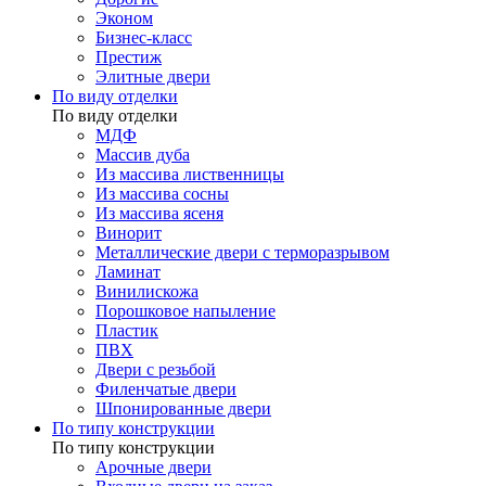
Эконом
Бизнес-класс
Престиж
Элитные двери
По виду отделки
По виду отделки
МДФ
Массив дуба
Из массива лиственницы
Из массива сосны
Из массива ясеня
Винорит
Металлические двери с терморазрывом
Ламинат
Винилискожа
Порошковое напыление
Пластик
ПВХ
Двери с резьбой
Филенчатые двери
Шпонированные двери
По типу конструкции
По типу конструкции
Арочные двери