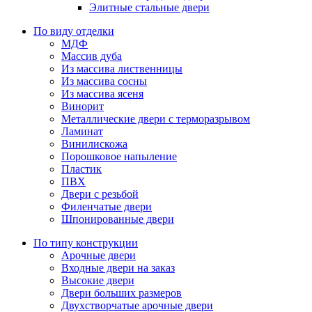
Элитные стальные двери
По виду отделки
МДФ
Массив дуба
Из массива лиственницы
Из массива сосны
Из массива ясеня
Винорит
Металлические двери с терморазрывом
Ламинат
Винилискожа
Порошковое напыление
Пластик
ПВХ
Двери с резьбой
Филенчатые двери
Шпонированные двери
По типу конструкции
Арочные двери
Входные двери на заказ
Высокие двери
Двери больших размеров
Двухстворчатые арочные двери