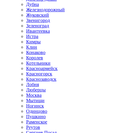
Дубна
Железнодорожный
Жуковский
Звенигород
Зеленоград
Ивантеевка
Истра
Кимры
Клин
Конаково
Королев
Котельники
Красноармейск
Красногорск
Краснозаводск
Лобня
Люберцы
Москва
Мытищи
Ногинск
Одинцово
Пушкино
Раменское
Реутов
Сергиев Посад