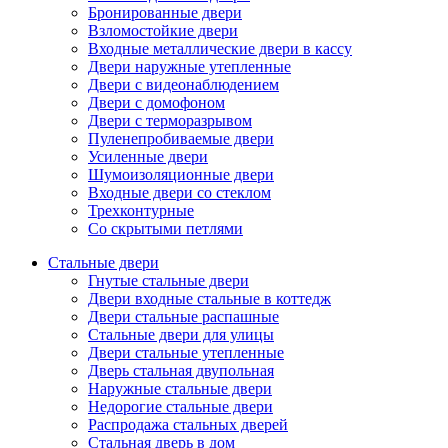
Бронированные двери
Взломостойкие двери
Входные металлические двери в кассу
Двери наружные утепленные
Двери с видеонаблюдением
Двери с домофоном
Двери с терморазрывом
Пуленепробиваемые двери
Усиленные двери
Шумоизоляционные двери
Входные двери со стеклом
Трехконтурные
Со скрытыми петлями
Стальные двери
Гнутые стальные двери
Двери входные стальные в коттедж
Двери стальные распашные
Стальные двери для улицы
Двери стальные утепленные
Дверь стальная двупольная
Наружные стальные двери
Недорогие стальные двери
Распродажа стальных дверей
Стальная дверь в дом