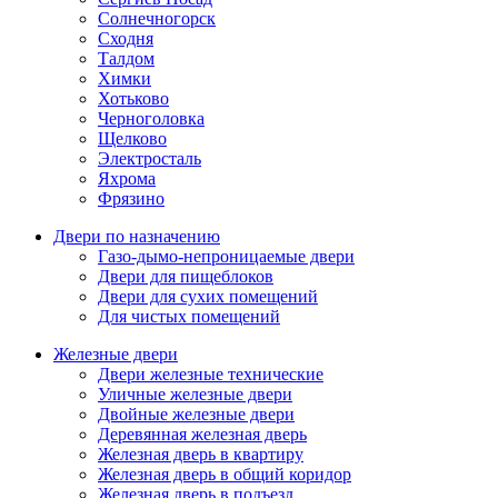
Солнечногорск
Сходня
Талдом
Химки
Хотьково
Черноголовка
Щелково
Электросталь
Яхрома
Фрязино
Двери по назначению
Газо-дымо-непроницаемые двери
Двери для пищеблоков
Двери для сухих помещений
Для чистых помещений
Железные двери
Двери железные технические
Уличные железные двери
Двойные железные двери
Деревянная железная дверь
Железная дверь в квартиру
Железная дверь в общий коридор
Железная дверь в подъезд