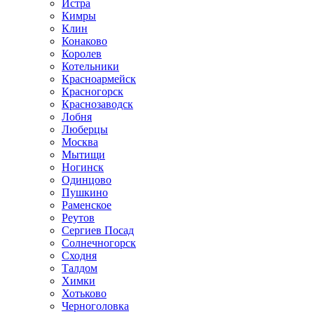
Истра
Кимры
Клин
Конаково
Королев
Котельники
Красноармейск
Красногорск
Краснозаводск
Лобня
Люберцы
Москва
Мытищи
Ногинск
Одинцово
Пушкино
Раменское
Реутов
Сергиев Посад
Солнечногорск
Сходня
Талдом
Химки
Хотьково
Черноголовка