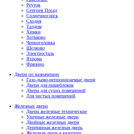
Реутов
Сергиев Посад
Солнечногорск
Сходня
Талдом
Химки
Хотьково
Черноголовка
Щелково
Электросталь
Яхрома
Фрязино
Двери по назначению
Газо-дымо-непроницаемые двери
Двери для пищеблоков
Двери для сухих помещений
Для чистых помещений
Железные двери
Двери железные технические
Уличные железные двери
Двойные железные двери
Деревянная железная дверь
Железная дверь в квартиру