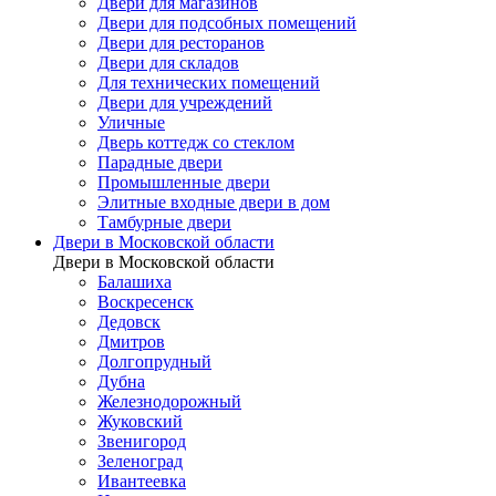
Двери для магазинов
Двери для подсобных помещений
Двери для ресторанов
Двери для складов
Для технических помещений
Двери для учреждений
Уличные
Дверь коттедж со стеклом
Парадные двери
Промышленные двери
Элитные входные двери в дом
Тамбурные двери
Двери в Московской области
Двери в Московской области
Балашиха
Воскресенск
Дедовск
Дмитров
Долгопрудный
Дубна
Железнодорожный
Жуковский
Звенигород
Зеленоград
Ивантеевка