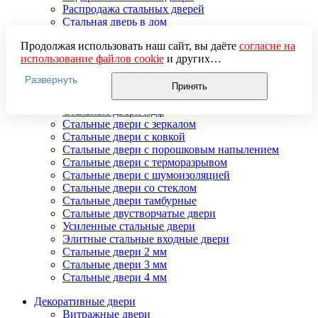
Распродажа стальных дверей
Стальная дверь в дом
Стальная дверь на дачу
Продолжая использовать наш сайт, вы даёте
согласие на
Стальные взломостойкие двери
использование файлов cookie
и других
Стальные входные двери в квартиру
пользовательских данных (включая IP-адрес, сведения о
Стальные двери в подъезд
Развернуть
местоположении, устройстве, действиях на сайте и т. п.)
Стальные двери внутреннего открывания
Принять
для функционирования сайта, проведения
Стальные двери массив
статистических исследований, ретаргетинга и
Стальные двери мдф
использования систем аналитики (например,
Стальные двери с зеркалом
Яндекс.Метрика), в соответствии с нашей
Политикой
Стальные двери с ковкой
обработки персональных данных.
Стальные двери с порошковым напылением
Если вы не хотите, чтобы ваши данные обрабатывались,
Стальные двери с терморазрывом
настройте ограничения в браузере или покиньте сайт.
Стальные двери с шумоизоляцией
Стальные двери со стеклом
Стальные двери тамбурные
Стальные двустворчатые двери
Усиленные стальные двери
Элитные стальные входные двери
Стальные двери 2 мм
Стальные двери 3 мм
Стальные двери 4 мм
Декоративные двери
Витражные двери