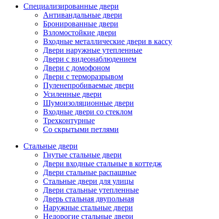
Специализированные двери
Антивандальные двери
Бронированные двери
Взломостойкие двери
Входные металлические двери в кассу
Двери наружные утепленные
Двери с видеонаблюдением
Двери с домофоном
Двери с терморазрывом
Пуленепробиваемые двери
Усиленные двери
Шумоизоляционные двери
Входные двери со стеклом
Трехконтурные
Со скрытыми петлями
Стальные двери
Гнутые стальные двери
Двери входные стальные в коттедж
Двери стальные распашные
Стальные двери для улицы
Двери стальные утепленные
Дверь стальная двупольная
Наружные стальные двери
Недорогие стальные двери