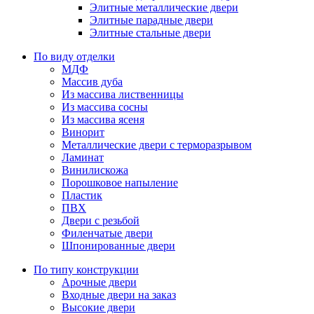
Элитные металлические двери
Элитные парадные двери
Элитные стальные двери
По виду отделки
МДФ
Массив дуба
Из массива лиственницы
Из массива сосны
Из массива ясеня
Винорит
Металлические двери с терморазрывом
Ламинат
Винилискожа
Порошковое напыление
Пластик
ПВХ
Двери с резьбой
Филенчатые двери
Шпонированные двери
По типу конструкции
Арочные двери
Входные двери на заказ
Высокие двери