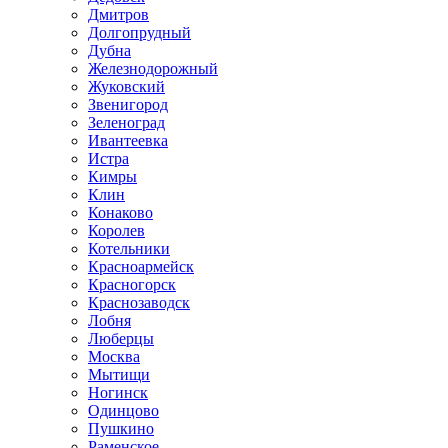
Дмитров
Долгопрудный
Дубна
Железнодорожный
Жуковский
Звенигород
Зеленоград
Ивантеевка
Истра
Кимры
Клин
Конаково
Королев
Котельники
Красноармейск
Красногорск
Краснозаводск
Лобня
Люберцы
Москва
Мытищи
Ногинск
Одинцово
Пушкино
Раменское