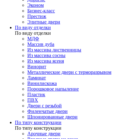
Эконом
Бизнес-класс
Престиж
Элитные двери
По виду отделки
По виду отделки
МДФ
Массив дуба
Из массива лиственницы
Из массива сосны
Из массива ясеня
Винорит
Металлические двери с терморазрывом
Ламинат
Винилискожа
Порошковое напыление
Пластик
ПВХ
Двери с резьбой
Филенчатые двери
Шпонированные двери
По типу конструкции
По типу конструкции
Арочные двери