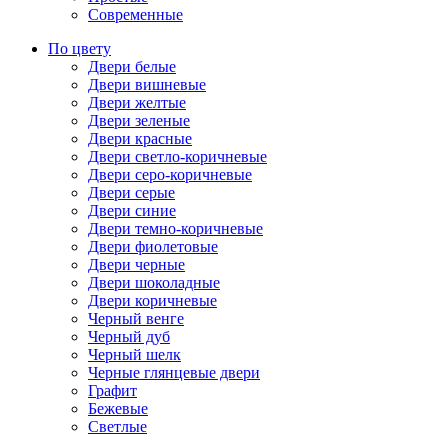
Современные
По цвету
Двери белые
Двери вишневые
Двери желтые
Двери зеленые
Двери красные
Двери светло-коричневые
Двери серо-коричневые
Двери серые
Двери синие
Двери темно-коричневые
Двери фиолетовые
Двери черные
Двери шоколадные
Двери коричневые
Черный венге
Черный дуб
Черный шелк
Черные глянцевые двери
Графит
Бежевые
Светлые