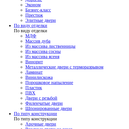
Эконом
Бизнес-класс
Престиж
Элитные двери
По виду отделки
По виду отделки
МДФ
Массив дуба
Из массива лиственницы
Из массива сосны
Из массива ясеня
Винорит
Металлические двери с терморазрывом
Ламинат
Винилискожа
Порошковое напыление
Пластик
ПВХ
Двери с резьбой
Филенчатые двери
Шпонированные двери
По типу конструкции
По типу конструкции
Арочные двери