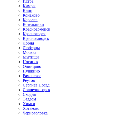
Истра
Кимры
Клин
Конаково
Королев
Котельники
Красноармейск
Красногорск
Краснозаводск
Лобня
Люберцы
Москва
Мытищи
Ногинск
Одинцово
Пушкино
Раменское
Реутов
Сергиев Посад
Солнечногорск
Сходня
Талдом
Химки
Хотьково
Черноголовка