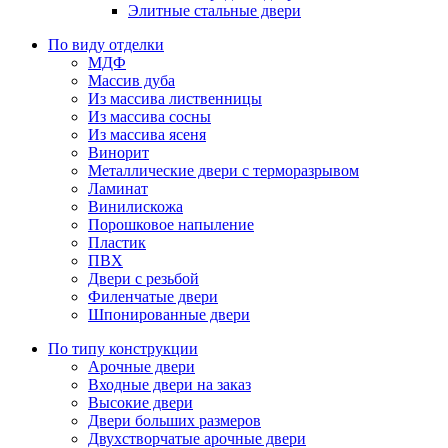
Элитные стальные двери
По виду отделки
МДФ
Массив дуба
Из массива лиственницы
Из массива сосны
Из массива ясеня
Винорит
Металлические двери с терморазрывом
Ламинат
Винилискожа
Порошковое напыление
Пластик
ПВХ
Двери с резьбой
Филенчатые двери
Шпонированные двери
По типу конструкции
Арочные двери
Входные двери на заказ
Высокие двери
Двери больших размеров
Двухстворчатые арочные двери