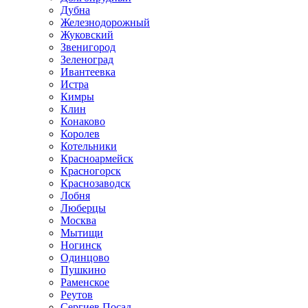
Дубна
Железнодорожный
Жуковский
Звенигород
Зеленоград
Ивантеевка
Истра
Кимры
Клин
Конаково
Королев
Котельники
Красноармейск
Красногорск
Краснозаводск
Лобня
Люберцы
Москва
Мытищи
Ногинск
Одинцово
Пушкино
Раменское
Реутов
Сергиев Посад