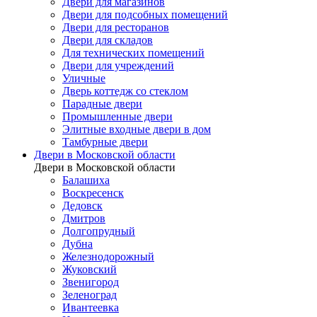
Двери для магазинов
Двери для подсобных помещений
Двери для ресторанов
Двери для складов
Для технических помещений
Двери для учреждений
Уличные
Дверь коттедж со стеклом
Парадные двери
Промышленные двери
Элитные входные двери в дом
Тамбурные двери
Двери в Московской области
Двери в Московской области
Балашиха
Воскресенск
Дедовск
Дмитров
Долгопрудный
Дубна
Железнодорожный
Жуковский
Звенигород
Зеленоград
Ивантеевка