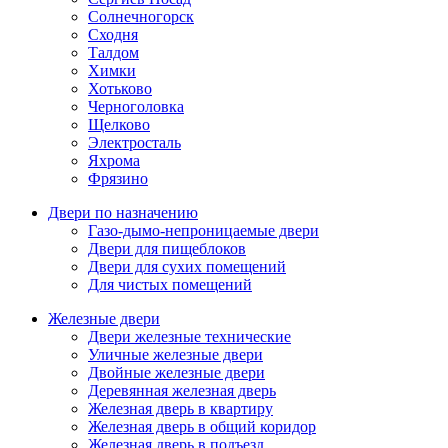
Солнечногорск
Сходня
Талдом
Химки
Хотьково
Черноголовка
Щелково
Электросталь
Яхрома
Фрязино
Двери по назначению
Газо-дымо-непроницаемые двери
Двери для пищеблоков
Двери для сухих помещений
Для чистых помещений
Железные двери
Двери железные технические
Уличные железные двери
Двойные железные двери
Деревянная железная дверь
Железная дверь в квартиру
Железная дверь в общий коридор
Железная дверь в подъезд