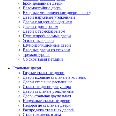
Бронированные двери
Взломостойкие двери
Входные металлические двери в кассу
Двери наружные утепленные
Двери с видеонаблюдением
Двери с домофоном
Двери с терморазрывом
Пуленепробиваемые двери
Усиленные двери
Шумоизоляционные двери
Входные двери со стеклом
Трехконтурные
Со скрытыми петлями
Стальные двери
Гнутые стальные двери
Двери входные стальные в коттедж
Двери стальные распашные
Стальные двери для улицы
Двери стальные утепленные
Дверь стальная двупольная
Наружные стальные двери
Недорогие стальные двери
Распродажа стальных дверей
Стальная дверь в дом