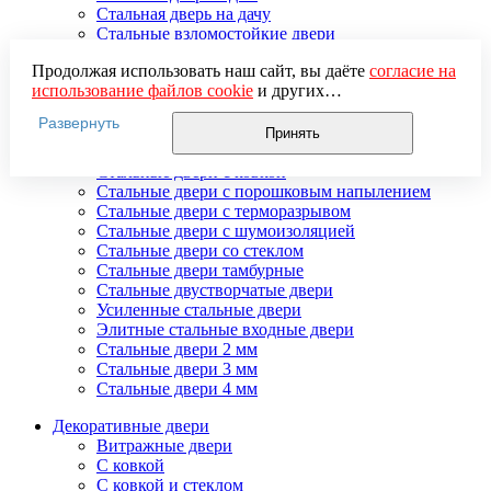
Стальная дверь на дачу
Стальные взломостойкие двери
Стальные входные двери в квартиру
Продолжая использовать наш сайт, вы даёте
согласие на
Стальные двери в подъезд
использование файлов cookie
и других
Стальные двери внутреннего открывания
пользовательских данных (включая IP-адрес, сведения о
Стальные двери массив
Развернуть
местоположении, устройстве, действиях на сайте и т. п.)
Стальные двери мдф
Принять
для функционирования сайта, проведения
Стальные двери с зеркалом
статистических исследований, ретаргетинга и
Стальные двери с ковкой
использования систем аналитики (например,
Стальные двери с порошковым напылением
Яндекс.Метрика), в соответствии с нашей
Политикой
Стальные двери с терморазрывом
обработки персональных данных.
Стальные двери с шумоизоляцией
Если вы не хотите, чтобы ваши данные обрабатывались,
Стальные двери со стеклом
настройте ограничения в браузере или покиньте сайт.
Стальные двери тамбурные
Стальные двустворчатые двери
Усиленные стальные двери
Элитные стальные входные двери
Стальные двери 2 мм
Стальные двери 3 мм
Стальные двери 4 мм
Декоративные двери
Витражные двери
С ковкой
С ковкой и стеклом