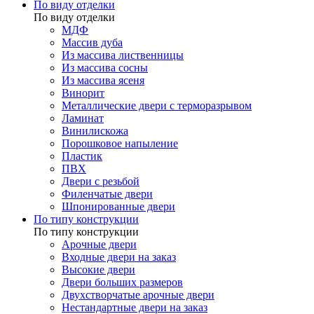
По виду отделки
По виду отделки
МДФ
Массив дуба
Из массива лиственницы
Из массива сосны
Из массива ясеня
Винорит
Металлические двери с терморазрывом
Ламинат
Винилискожа
Порошковое напыление
Пластик
ПВХ
Двери с резьбой
Филенчатые двери
Шпонированные двери
По типу конструкции
По типу конструкции
Арочные двери
Входные двери на заказ
Высокие двери
Двери больших размеров
Двухстворчатые арочные двери
Нестандартные двери на заказ