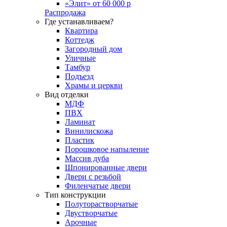
«Элит» от 60 000 р
Распродажа
Где устанавливаем?
Квартира
Коттедж
Загородный дом
Уличные
Тамбур
Подъезд
Храмы и церкви
Вид отделки
МДФ
ПВХ
Ламинат
Винилискожа
Пластик
Порошковое напыление
Массив дуба
Шпонированные двери
Двери с резьбой
Филенчатые двери
Тип конструкции
Полуторастворчатые
Двустворчатые
Арочные