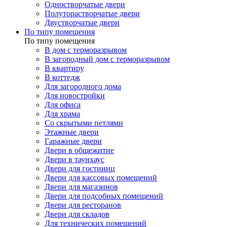
Одностворчатые двери
Полуторастворчатые двери
Двустворчатые двери
По типу помещения
По типу помещения
В дом с терморазрывом
В загородный дом с терморазрывом
В квартиру
В коттедж
Для загородного дома
Для новостройки
Для офиса
Для храма
Со скрытыми петлями
Этажные двери
Гаражные двери
Двери в общежитие
Двери в таунхаус
Двери для гостиниц
Двери для кассовых помещений
Двери для магазинов
Двери для подсобных помещений
Двери для ресторанов
Двери для складов
Для технических помещений