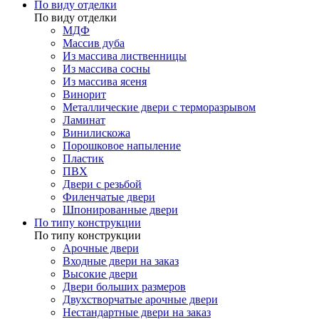
По виду отделки
По виду отделки
МДФ
Массив дуба
Из массива лиственницы
Из массива сосны
Из массива ясеня
Винорит
Металлические двери с терморазрывом
Ламинат
Винилискожа
Порошковое напыление
Пластик
ПВХ
Двери с резьбой
Филенчатые двери
Шпонированные двери
По типу конструкции
По типу конструкции
Арочные двери
Входные двери на заказ
Высокие двери
Двери больших размеров
Двухстворчатые арочные двери
Нестандартные двери на заказ