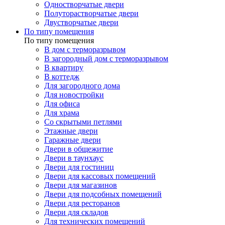
Одностворчатые двери
Полуторастворчатые двери
Двустворчатые двери
По типу помещения
По типу помещения
В дом с терморазрывом
В загородный дом с терморазрывом
В квартиру
В коттедж
Для загородного дома
Для новостройки
Для офиса
Для храма
Со скрытыми петлями
Этажные двери
Гаражные двери
Двери в общежитие
Двери в таунхаус
Двери для гостиниц
Двери для кассовых помещений
Двери для магазинов
Двери для подсобных помещений
Двери для ресторанов
Двери для складов
Для технических помещений