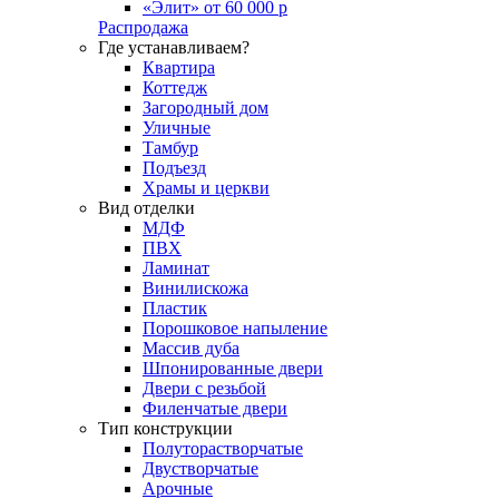
«Элит» от 60 000 р
Распродажа
Где устанавливаем?
Квартира
Коттедж
Загородный дом
Уличные
Тамбур
Подъезд
Храмы и церкви
Вид отделки
МДФ
ПВХ
Ламинат
Винилискожа
Пластик
Порошковое напыление
Массив дуба
Шпонированные двери
Двери с резьбой
Филенчатые двери
Тип конструкции
Полуторастворчатые
Двустворчатые
Арочные