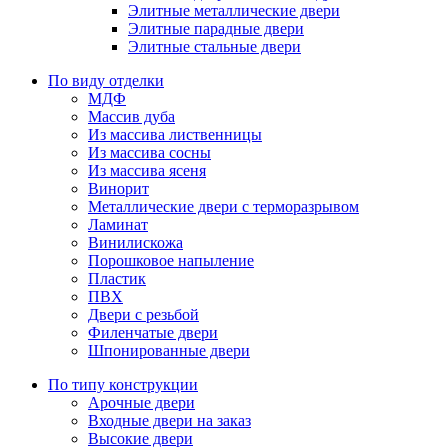
Элитные металлические двери
Элитные парадные двери
Элитные стальные двери
По виду отделки
МДФ
Массив дуба
Из массива лиственницы
Из массива сосны
Из массива ясеня
Винорит
Металлические двери с терморазрывом
Ламинат
Винилискожа
Порошковое напыление
Пластик
ПВХ
Двери с резьбой
Филенчатые двери
Шпонированные двери
По типу конструкции
Арочные двери
Входные двери на заказ
Высокие двери