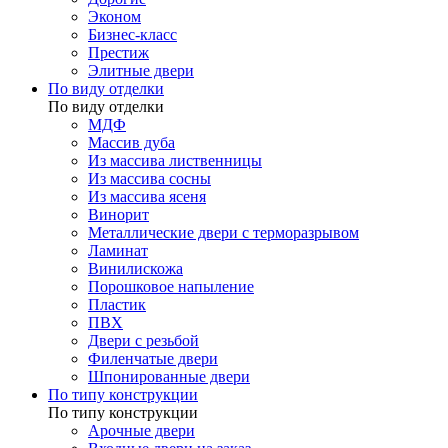
Эконом
Бизнес-класс
Престиж
Элитные двери
По виду отделки
По виду отделки
МДФ
Массив дуба
Из массива лиственницы
Из массива сосны
Из массива ясеня
Винорит
Металлические двери с терморазрывом
Ламинат
Винилискожа
Порошковое напыление
Пластик
ПВХ
Двери с резьбой
Филенчатые двери
Шпонированные двери
По типу конструкции
По типу конструкции
Арочные двери