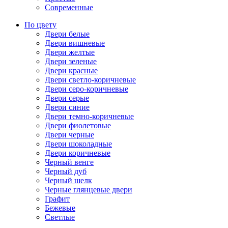
Современные
По цвету
Двери белые
Двери вишневые
Двери желтые
Двери зеленые
Двери красные
Двери светло-коричневые
Двери серо-коричневые
Двери серые
Двери синие
Двери темно-коричневые
Двери фиолетовые
Двери черные
Двери шоколадные
Двери коричневые
Черный венге
Черный дуб
Черный шелк
Черные глянцевые двери
Графит
Бежевые
Светлые