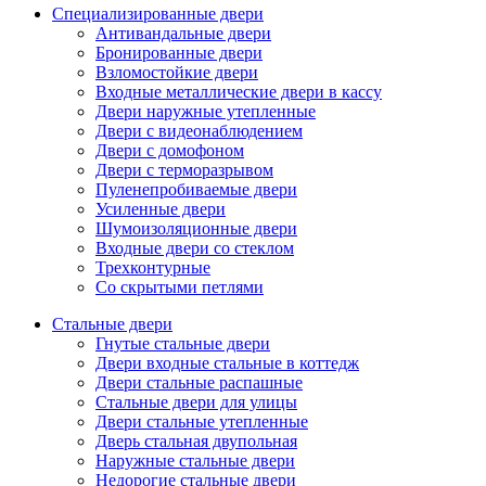
Специализированные двери
Антивандальные двери
Бронированные двери
Взломостойкие двери
Входные металлические двери в кассу
Двери наружные утепленные
Двери с видеонаблюдением
Двери с домофоном
Двери с терморазрывом
Пуленепробиваемые двери
Усиленные двери
Шумоизоляционные двери
Входные двери со стеклом
Трехконтурные
Со скрытыми петлями
Стальные двери
Гнутые стальные двери
Двери входные стальные в коттедж
Двери стальные распашные
Стальные двери для улицы
Двери стальные утепленные
Дверь стальная двупольная
Наружные стальные двери
Недорогие стальные двери