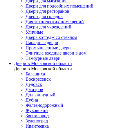
Двери для магазинов
Двери для подсобных помещений
Двери для ресторанов
Двери для складов
Для технических помещений
Двери для учреждений
Уличные
Дверь коттедж со стеклом
Парадные двери
Промышленные двери
Элитные входные двери в дом
Тамбурные двери
Двери в Московской области
Двери в Московской области
Балашиха
Воскресенск
Дедовск
Дмитров
Долгопрудный
Дубна
Железнодорожный
Жуковский
Звенигород
Зеленоград
Ивантеевка