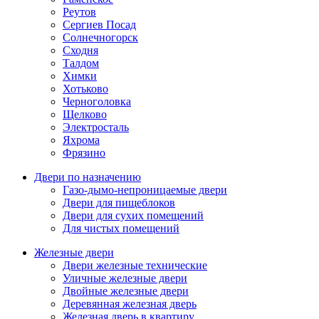
Реутов
Сергиев Посад
Солнечногорск
Сходня
Талдом
Химки
Хотьково
Черноголовка
Щелково
Электросталь
Яхрома
Фрязино
Двери по назначению
Газо-дымо-непроницаемые двери
Двери для пищеблоков
Двери для сухих помещений
Для чистых помещений
Железные двери
Двери железные технические
Уличные железные двери
Двойные железные двери
Деревянная железная дверь
Железная дверь в квартиру