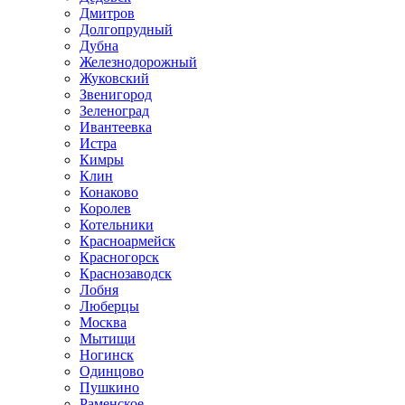
Дмитров
Долгопрудный
Дубна
Железнодорожный
Жуковский
Звенигород
Зеленоград
Ивантеевка
Истра
Кимры
Клин
Конаково
Королев
Котельники
Красноармейск
Красногорск
Краснозаводск
Лобня
Люберцы
Москва
Мытищи
Ногинск
Одинцово
Пушкино
Раменское