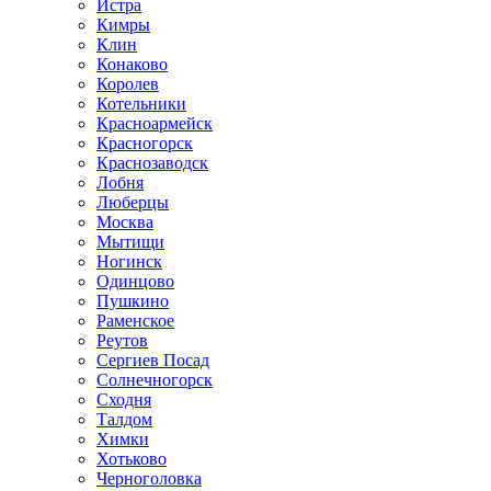
Истра
Кимры
Клин
Конаково
Королев
Котельники
Красноармейск
Красногорск
Краснозаводск
Лобня
Люберцы
Москва
Мытищи
Ногинск
Одинцово
Пушкино
Раменское
Реутов
Сергиев Посад
Солнечногорск
Сходня
Талдом
Химки
Хотьково
Черноголовка