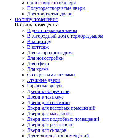
Одностворчатые двери
Полуторастворчатые двери
Двустворчатые двери
По типу помещения
По типу помещения
В дом с терморазрывом
В загородный дом с терморазрывом
В квартиру
В коттедж
Для загородного дома
Для новостройки
Для офиса
Для храма
Со скрытыми петлями
Этажные двери
Гаражные двери
Двери в общежитие
Двери в таунхаус
Двери для гостиниц
Двери для кассовых помещений
Двери для магазинов
Двери для подсобных помещений
Двери для ресторанов
Двери для складов
Для технических помещений