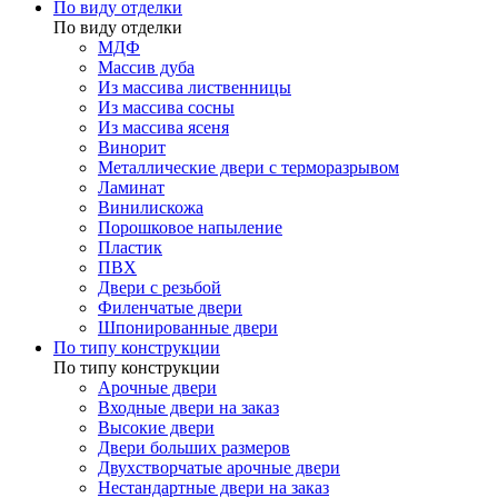
По виду отделки
По виду отделки
МДФ
Массив дуба
Из массива лиственницы
Из массива сосны
Из массива ясеня
Винорит
Металлические двери с терморазрывом
Ламинат
Винилискожа
Порошковое напыление
Пластик
ПВХ
Двери с резьбой
Филенчатые двери
Шпонированные двери
По типу конструкции
По типу конструкции
Арочные двери
Входные двери на заказ
Высокие двери
Двери больших размеров
Двухстворчатые арочные двери
Нестандартные двери на заказ