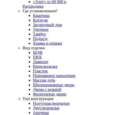
«Элит» от 60 000 р
Распродажа
Где устанавливаем?
Квартира
Коттедж
Загородный дом
Уличные
Тамбур
Подъезд
Храмы и церкви
Вид отделки
МДФ
ПВХ
Ламинат
Винилискожа
Пластик
Порошковое напыление
Массив дуба
Шпонированные двери
Двери с резьбой
Филенчатые двери
Тип конструкции
Полуторастворчатые
Двустворчатые
Арочные