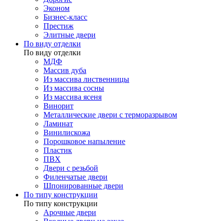
Эконом
Бизнес-класс
Престиж
Элитные двери
По виду отделки
По виду отделки
МДФ
Массив дуба
Из массива лиственницы
Из массива сосны
Из массива ясеня
Винорит
Металлические двери с терморазрывом
Ламинат
Винилискожа
Порошковое напыление
Пластик
ПВХ
Двери с резьбой
Филенчатые двери
Шпонированные двери
По типу конструкции
По типу конструкции
Арочные двери