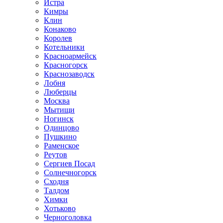
Истра
Кимры
Клин
Конаково
Королев
Котельники
Красноармейск
Красногорск
Краснозаводск
Лобня
Люберцы
Москва
Мытищи
Ногинск
Одинцово
Пушкино
Раменское
Реутов
Сергиев Посад
Солнечногорск
Сходня
Талдом
Химки
Хотьково
Черноголовка