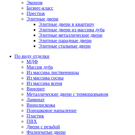
Эконом
Бизнес-класс
Престиж
Элитные двери
Элитные двери в квартиру
Элитные двери из массива дуба
Элитные металлические двери
Элитные парадные двери
Элитные стальные двери
По виду отделки
МДФ
Массив дуба
Из массива лиственницы
Из массива сосны
Из массива ясеня
Винорит
Металлические двери с терморазрывом
Ламинат
Винилискожа
Порошковое напыление
Пластик
ПВХ
Двери с резьбой
Филенчатые двери