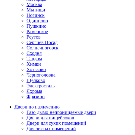
Москва
Мытищи
Ногинск
Одинцово
Пушкино
Раменское
Реутов
Сергиев Посад
Солнечногорск
Сходня
Талдом
Химки
Хотьково
Черноголовка
Щелково
Электросталь
Яхрома
Фрязино
Двери по назначению
Газо-дымо-непроницаемые двери
Двери для пищеблоков
Двери для сухих помещений
Для чистых помещений