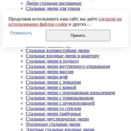
Двери стальные распашные
Стальные двери для улицы
Двери стальные утепленные
Дверь стальная двупольная
Продолжая использовать наш сайт, вы даёте
согласие на
Наружные стальные двери
использование файлов cookie
и других
Недорогие стальные двери
пользовательских данных (включая IP-адрес, сведения о
Развернуть
Распродажа стальных дверей
местоположении, устройстве, действиях на сайте и т. п.)
Принять
Стальная дверь в дом
для функционирования сайта, проведения
Стальная дверь на дачу
статистических исследований, ретаргетинга и
Стальные взломостойкие двери
использования систем аналитики (например,
Стальные входные двери в квартиру
Яндекс.Метрика), в соответствии с нашей
Политикой
Стальные двери в подъезд
обработки персональных данных.
Стальные двери внутреннего открывания
Если вы не хотите, чтобы ваши данные обрабатывались,
Стальные двери массив
настройте ограничения в браузере или покиньте сайт.
Стальные двери мдф
Стальные двери с зеркалом
Стальные двери с ковкой
Стальные двери с порошковым напылением
Стальные двери с терморазрывом
Стальные двери с шумоизоляцией
Стальные двери со стеклом
Стальные двери тамбурные
Стальные двустворчатые двери
Усиленные стальные двери
Элитные стальные входные двери