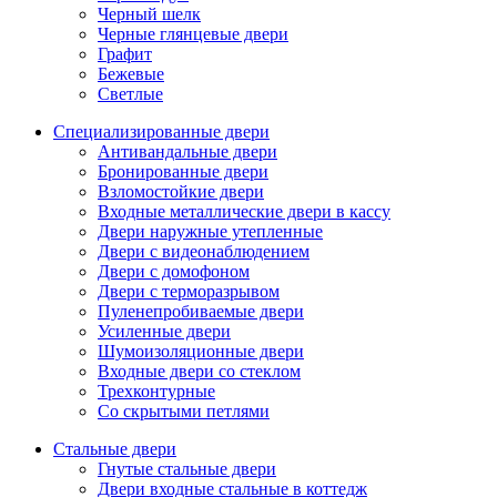
Черный шелк
Черные глянцевые двери
Графит
Бежевые
Светлые
Специализированные двери
Антивандальные двери
Бронированные двери
Взломостойкие двери
Входные металлические двери в кассу
Двери наружные утепленные
Двери с видеонаблюдением
Двери с домофоном
Двери с терморазрывом
Пуленепробиваемые двери
Усиленные двери
Шумоизоляционные двери
Входные двери со стеклом
Трехконтурные
Со скрытыми петлями
Стальные двери
Гнутые стальные двери
Двери входные стальные в коттедж