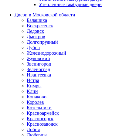
Утепленные тамбурные двери
Двери в Московской области
Балашиха
Воскресенск
Дедовск
Дмитров
Долгопрудный
Дубна
Железнодорожный
Жуковский
Звенигород
Зеленоград
Ивантеевка
Истра
Кимры
Клин
Конаково
Королев
Котельники
Красноармейск
Красногорск
Краснозаводск
Лобня
Люберцы