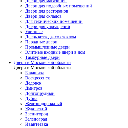
Двери для магазинов
Двери для подсобных помещений
Двери для ресторанов
Двери для складов
Для технических помещений
Двери для учреждений
Уличные
Дверь коттедж со стеклом
Парадные двери
Промышленные двери
Элитные входные двери в дом
Тамбурные двери
Двери в Московской области
Двери в Московской области
Балашиха
Воскресенск
Дедовск
Дмитров
Долгопрудный
Дубна
Железнодорожный
Жуковский
Звенигород
Зеленоград
Ивантеевка