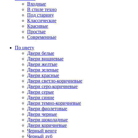
Входные
В стиле техно
Под старину
Классические
Красивые
Простые
Современные
По цвету
Двери белые
Двери вишневые
Двери желтые
Двери зеленые
Двери красные
Двери светло-коричневые
Двери серо-коричневые
Двери серые
Двери синие
Двери темно-коричневые
Двери фиолетовые
Двери черные
Двери шоколадные
Двери коричневые
Черный венге
Черный дуб