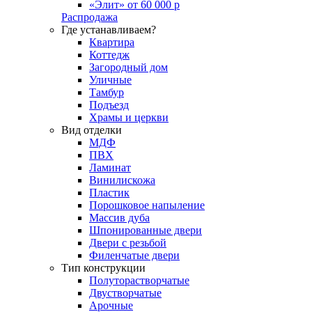
«Элит» от 60 000 р
Распродажа
Где устанавливаем?
Квартира
Коттедж
Загородный дом
Уличные
Тамбур
Подъезд
Храмы и церкви
Вид отделки
МДФ
ПВХ
Ламинат
Винилискожа
Пластик
Порошковое напыление
Массив дуба
Шпонированные двери
Двери с резьбой
Филенчатые двери
Тип конструкции
Полуторастворчатые
Двустворчатые
Арочные