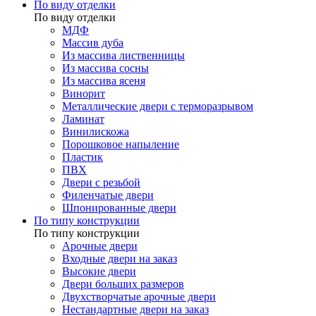
По виду отделки
По виду отделки
МДФ
Массив дуба
Из массива лиственницы
Из массива сосны
Из массива ясеня
Винорит
Металлические двери с терморазрывом
Ламинат
Винилискожа
Порошковое напыление
Пластик
ПВХ
Двери с резьбой
Филенчатые двери
Шпонированные двери
По типу конструкции
По типу конструкции
Арочные двери
Входные двери на заказ
Высокие двери
Двери больших размеров
Двухстворчатые арочные двери
Нестандартные двери на заказ