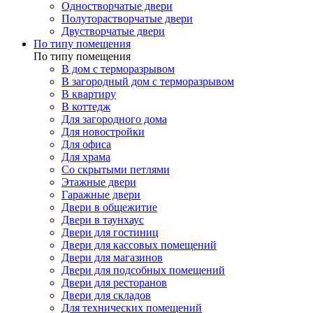
Одностворчатые двери
Полуторастворчатые двери
Двустворчатые двери
По типу помещения
По типу помещения
В дом с терморазрывом
В загородный дом с терморазрывом
В квартиру
В коттедж
Для загородного дома
Для новостройки
Для офиса
Для храма
Со скрытыми петлями
Этажные двери
Гаражные двери
Двери в общежитие
Двери в таунхаус
Двери для гостиниц
Двери для кассовых помещений
Двери для магазинов
Двери для подсобных помещений
Двери для ресторанов
Двери для складов
Для технических помещений