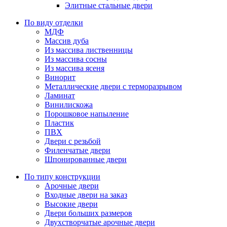
Элитные стальные двери
По виду отделки
МДФ
Массив дуба
Из массива лиственницы
Из массива сосны
Из массива ясеня
Винорит
Металлические двери с терморазрывом
Ламинат
Винилискожа
Порошковое напыление
Пластик
ПВХ
Двери с резьбой
Филенчатые двери
Шпонированные двери
По типу конструкции
Арочные двери
Входные двери на заказ
Высокие двери
Двери больших размеров
Двухстворчатые арочные двери