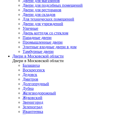
Двери для магазинов
Двери для подсобных помещений
Двери для ресторанов
Двери для складов
Для технических помещений
Двери для учреждений
Уличные
Дверь коттедж со стеклом
Парадные двери
Промышленные двери
Элитные входные двери в дом
Тамбурные двери
Двери в Московской области
Двери в Московской области
Балашиха
Воскресенск
Дедовск
Дмитров
Долгопрудный
Дубна
Железнодорожный
Жуковский
Звенигород
Зеленоград
Ивантеевка