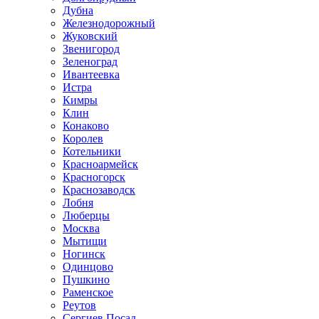
Дубна
Железнодорожный
Жуковский
Звенигород
Зеленоград
Ивантеевка
Истра
Кимры
Клин
Конаково
Королев
Котельники
Красноармейск
Красногорск
Краснозаводск
Лобня
Люберцы
Москва
Мытищи
Ногинск
Одинцово
Пушкино
Раменское
Реутов
Сергиев Посад