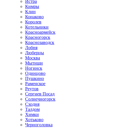
Истра
Кимры
Клин
Конаково
Королев
Котельники
Красноармейск
Красногорск
Краснозаводск
Лобня
Люберцы
Москва
Мытищи
Ногинск
Одинцово
Пушкино
Раменское
Реутов
Сергиев Посад
Солнечногорск
Сходня
Талдом
Химки
Хотьково
Черноголовка