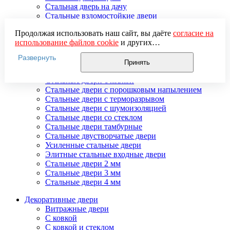
Стальная дверь на дачу
Стальные взломостойкие двери
Стальные входные двери в квартиру
Продолжая использовать наш сайт, вы даёте
согласие на
Стальные двери в подъезд
использование файлов cookie
и других
Стальные двери внутреннего открывания
пользовательских данных (включая IP-адрес, сведения о
Стальные двери массив
Развернуть
местоположении, устройстве, действиях на сайте и т. п.)
Стальные двери мдф
Принять
для функционирования сайта, проведения
Стальные двери с зеркалом
статистических исследований, ретаргетинга и
Стальные двери с ковкой
использования систем аналитики (например,
Стальные двери с порошковым напылением
Яндекс.Метрика), в соответствии с нашей
Политикой
Стальные двери с терморазрывом
обработки персональных данных.
Стальные двери с шумоизоляцией
Если вы не хотите, чтобы ваши данные обрабатывались,
Стальные двери со стеклом
настройте ограничения в браузере или покиньте сайт.
Стальные двери тамбурные
Стальные двустворчатые двери
Усиленные стальные двери
Элитные стальные входные двери
Стальные двери 2 мм
Стальные двери 3 мм
Стальные двери 4 мм
Декоративные двери
Витражные двери
С ковкой
С ковкой и стеклом