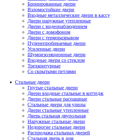
Бронированные двери
Взломостойкие двери
Входные металлические двери в кассу
Двери наружные утепленные
Двери с видеонаблюдением
Двери с домофоном
Двери с терморазрывом
Пуленепробиваемые двери
Усиленные двери
Шумоизоляционные двери
Входные двери со стеклом
Трехконтурные
Со скрытыми петлями
Стальные двери
Гнутые стальные двери
Двери входные стальные в коттедж
Двери стальные распашные
Стальные двери для улицы
Двери стальные утепленные
Дверь стальная двупольная
Наружные стальные двери
Недорогие стальные двери
Распродажа стальных дверей
Стальная дверь в дом