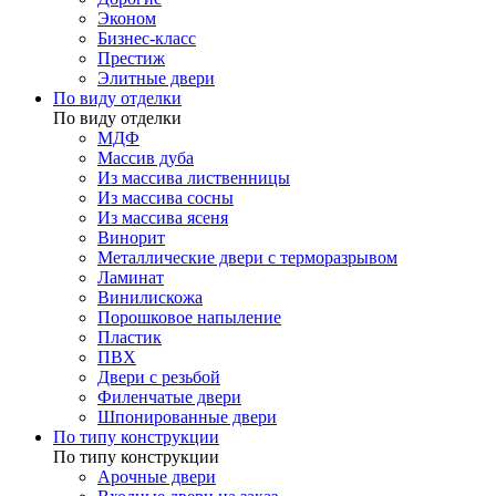
Эконом
Бизнес-класс
Престиж
Элитные двери
По виду отделки
По виду отделки
МДФ
Массив дуба
Из массива лиственницы
Из массива сосны
Из массива ясеня
Винорит
Металлические двери с терморазрывом
Ламинат
Винилискожа
Порошковое напыление
Пластик
ПВХ
Двери с резьбой
Филенчатые двери
Шпонированные двери
По типу конструкции
По типу конструкции
Арочные двери