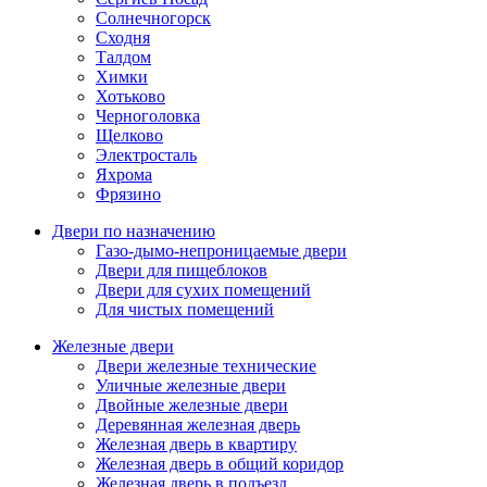
Солнечногорск
Сходня
Талдом
Химки
Хотьково
Черноголовка
Щелково
Электросталь
Яхрома
Фрязино
Двери по назначению
Газо-дымо-непроницаемые двери
Двери для пищеблоков
Двери для сухих помещений
Для чистых помещений
Железные двери
Двери железные технические
Уличные железные двери
Двойные железные двери
Деревянная железная дверь
Железная дверь в квартиру
Железная дверь в общий коридор
Железная дверь в подъезд