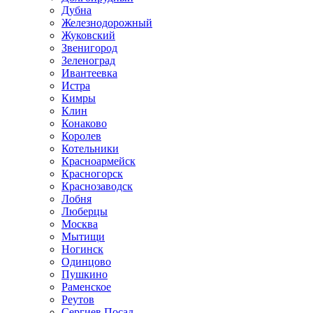
Дубна
Железнодорожный
Жуковский
Звенигород
Зеленоград
Ивантеевка
Истра
Кимры
Клин
Конаково
Королев
Котельники
Красноармейск
Красногорск
Краснозаводск
Лобня
Люберцы
Москва
Мытищи
Ногинск
Одинцово
Пушкино
Раменское
Реутов
Сергиев Посад