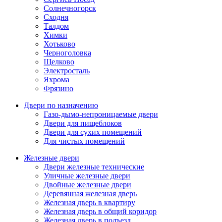
Солнечногорск
Сходня
Талдом
Химки
Хотьково
Черноголовка
Щелково
Электросталь
Яхрома
Фрязино
Двери по назначению
Газо-дымо-непроницаемые двери
Двери для пищеблоков
Двери для сухих помещений
Для чистых помещений
Железные двери
Двери железные технические
Уличные железные двери
Двойные железные двери
Деревянная железная дверь
Железная дверь в квартиру
Железная дверь в общий коридор
Железная дверь в подъезд