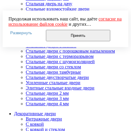
Стальная дверь на дачу
Стальные взломостойкие двери
Стальные входные двери в квартиру
Продолжая использовать наш сайт, вы даёте
согласие на
Стальные двери в подъезд
использование файлов cookie
и других
Стальные двери внутреннего открывания
пользовательских данных (включая IP-адрес, сведения о
Стальные двери массив
Развернуть
местоположении, устройстве, действиях на сайте и т. п.)
Стальные двери мдф
Принять
для функционирования сайта, проведения
Стальные двери с зеркалом
статистических исследований, ретаргетинга и
Стальные двери с ковкой
использования систем аналитики (например,
Стальные двери с порошковым напылением
Яндекс.Метрика), в соответствии с нашей
Политикой
Стальные двери с терморазрывом
обработки персональных данных.
Стальные двери с шумоизоляцией
Если вы не хотите, чтобы ваши данные обрабатывались,
Стальные двери со стеклом
настройте ограничения в браузере или покиньте сайт.
Стальные двери тамбурные
Стальные двустворчатые двери
Усиленные стальные двери
Элитные стальные входные двери
Стальные двери 2 мм
Стальные двери 3 мм
Стальные двери 4 мм
Декоративные двери
Витражные двери
С ковкой
С ковкой и стеклом