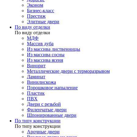
Эконом
Бизнес-класс
Престиж
Элитные двери
По виду отделки
По виду отделки
МДФ
Массив дуба
Из массива лиственницы
Из массива сосны
Из массива ясеня
Винорит
Металлические двери с терморазрывом
Ламинат
Винилискожа
Порошковое напыление
Пластик
ПВХ
Двери с резьбой
Филенчатые двери
Шпонированные двери
По типу конструкции
По типу конструкции
Арочные двери