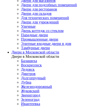
Двери для магазинов
Двери для подсобных помещений
Двери для ресторанов
Двери для складов
Для технических помещений
Двери для учреждений
Уличные
Дверь коттедж со стеклом
Парадные двери
Промышленные двери
Элитные входные двери в дом
Тамбурные двери
Двери в Московской области
Двери в Московской области
Балашиха
Воскресенск
Дедовск
Дмитров
Долгопрудный
Дубна
Железнодорожный
Жуковский
Звенигород
Зеленоград
Ивантеевка