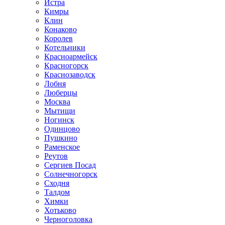
Истра
Кимры
Клин
Конаково
Королев
Котельники
Красноармейск
Красногорск
Краснозаводск
Лобня
Люберцы
Москва
Мытищи
Ногинск
Одинцово
Пушкино
Раменское
Реутов
Сергиев Посад
Солнечногорск
Сходня
Талдом
Химки
Хотьково
Черноголовка