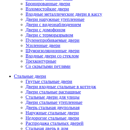
Бронированные двери
Взломостойкие двери
Входные металлические двери в кассу
Двери наружные утепленные
Двери с видеонаблюдением
Двери с домофоном
Двери с терморазрывом
Пуленепробиваемые двери
Усиленные двери
Шумоизоляционные двери
Входные двери со стеклом
Трехконтурные
Со скрытыми петлями
Стальные двери
Гнутые стальные двери
Двери входные стальные в коттедж
Двери стальные распашные
Стальные двери для улицы
Двери стальные утепленные
Дверь стальная двупольная
Наружные стальные двери
Недорогие стальные двери
Распродажа стальных дверей
Стальная дверь в дом