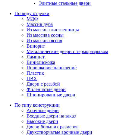
Элитные стальные двери
По виду отделки
МДФ
Массив дуба
Из массива лиственницы
Из массива сосны
Из массива ясеня
Винорит
Металлические двери с терморазрывом
Ламинат
Винилискожа
Порошковое напыление
Пластик
ПВХ
Двери с резьбой
Филенчатые двери
Шпонированные двери
По типу конструкции
Арочные двери
Входные двери на заказ
Высокие двери
Двери больших размеров
Двухстворчатые арочные двери