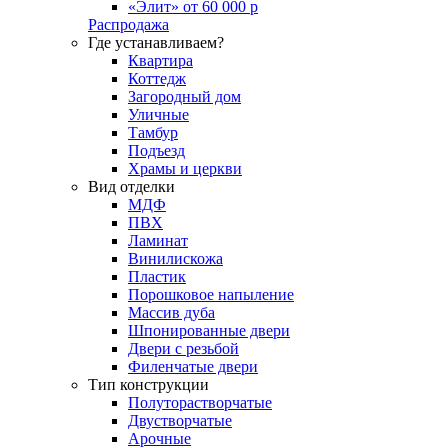
«Элит» от 60 000 р
Распродажа
Где устанавливаем?
Квартира
Коттедж
Загородный дом
Уличные
Тамбур
Подъезд
Храмы и церкви
Вид отделки
МДФ
ПВХ
Ламинат
Винилискожа
Пластик
Порошковое напыление
Массив дуба
Шпонированные двери
Двери с резьбой
Филенчатые двери
Тип конструкции
Полуторастворчатые
Двустворчатые
Арочные