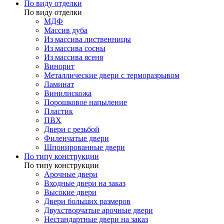
По виду отделки
По виду отделки
МДФ
Массив дуба
Из массива лиственницы
Из массива сосны
Из массива ясеня
Винорит
Металлические двери с терморазрывом
Ламинат
Винилискожа
Порошковое напыление
Пластик
ПВХ
Двери с резьбой
Филенчатые двери
Шпонированные двери
По типу конструкции
По типу конструкции
Арочные двери
Входные двери на заказ
Высокие двери
Двери больших размеров
Двухстворчатые арочные двери
Нестандартные двери на заказ