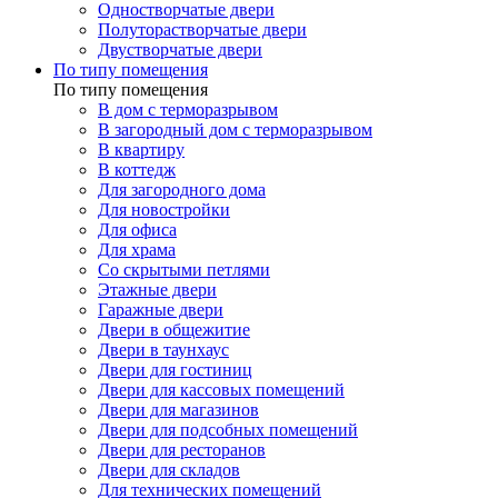
Одностворчатые двери
Полуторастворчатые двери
Двустворчатые двери
По типу помещения
По типу помещения
В дом с терморазрывом
В загородный дом с терморазрывом
В квартиру
В коттедж
Для загородного дома
Для новостройки
Для офиса
Для храма
Со скрытыми петлями
Этажные двери
Гаражные двери
Двери в общежитие
Двери в таунхаус
Двери для гостиниц
Двери для кассовых помещений
Двери для магазинов
Двери для подсобных помещений
Двери для ресторанов
Двери для складов
Для технических помещений