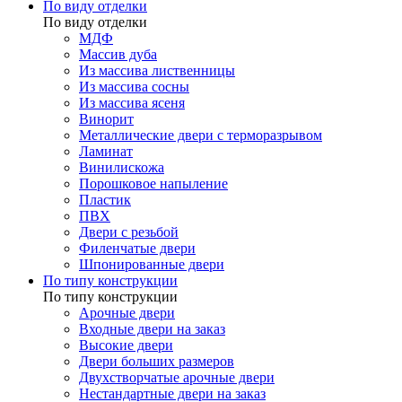
По виду отделки
По виду отделки
МДФ
Массив дуба
Из массива лиственницы
Из массива сосны
Из массива ясеня
Винорит
Металлические двери с терморазрывом
Ламинат
Винилискожа
Порошковое напыление
Пластик
ПВХ
Двери с резьбой
Филенчатые двери
Шпонированные двери
По типу конструкции
По типу конструкции
Арочные двери
Входные двери на заказ
Высокие двери
Двери больших размеров
Двухстворчатые арочные двери
Нестандартные двери на заказ