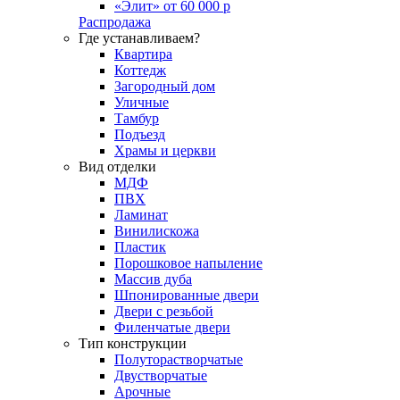
«Элит» от 60 000 р
Распродажа
Где устанавливаем?
Квартира
Коттедж
Загородный дом
Уличные
Тамбур
Подъезд
Храмы и церкви
Вид отделки
МДФ
ПВХ
Ламинат
Винилискожа
Пластик
Порошковое напыление
Массив дуба
Шпонированные двери
Двери с резьбой
Филенчатые двери
Тип конструкции
Полуторастворчатые
Двустворчатые
Арочные