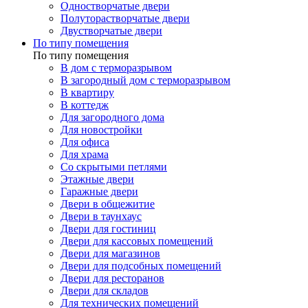
Одностворчатые двери
Полуторастворчатые двери
Двустворчатые двери
По типу помещения
По типу помещения
В дом с терморазрывом
В загородный дом с терморазрывом
В квартиру
В коттедж
Для загородного дома
Для новостройки
Для офиса
Для храма
Со скрытыми петлями
Этажные двери
Гаражные двери
Двери в общежитие
Двери в таунхаус
Двери для гостиниц
Двери для кассовых помещений
Двери для магазинов
Двери для подсобных помещений
Двери для ресторанов
Двери для складов
Для технических помещений