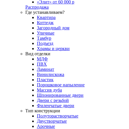
«Элит» от 60 000 р
Распродажа
Где устанавливаем?
Квартира
Коттедж
Загородный дом
Уличные
Тамбур
Подъезд
Храмы и церкви
Вид отделки
МДФ
ПВХ
Ламинат
Винилискожа
Пластик
Порошковое напыление
Массив дуба
Шпонированные двери
Двери с резьбой
Филенчатые двери
Тип конструкции
Полуторастворчатые
Двустворчатые
Арочные