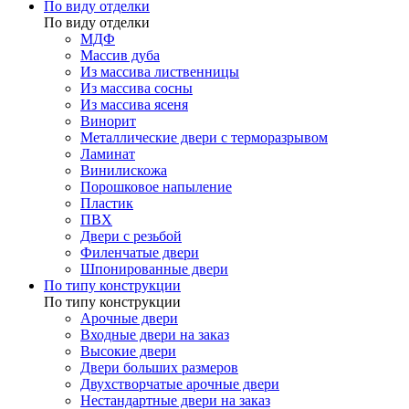
По виду отделки
По виду отделки
МДФ
Массив дуба
Из массива лиственницы
Из массива сосны
Из массива ясеня
Винорит
Металлические двери с терморазрывом
Ламинат
Винилискожа
Порошковое напыление
Пластик
ПВХ
Двери с резьбой
Филенчатые двери
Шпонированные двери
По типу конструкции
По типу конструкции
Арочные двери
Входные двери на заказ
Высокие двери
Двери больших размеров
Двухстворчатые арочные двери
Нестандартные двери на заказ