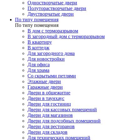
Одностворчатые двери
Полуторастворчатые двери
Двустворчатые двери
По типу помещения
По типу помещения
В дом с терморазрывом
В загородный дом с терморазрывом
В квартиру
В коттедж
Для загородного дома
Для новостройки
Для офиса
Для храма
Со скрытыми петлями
Этажные двери
Гаражные двери
Двери в общежитие
Двери в таунхаус
Двери для гостиниц
Двери для кассовых помещений
Двери для магазинов
Двери для подсобных помещений
Двери для ресторанов
Двери для складов
Для технических помещений