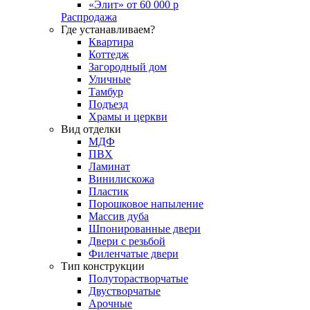
«Элит» от 60 000 р
Распродажа
Где устанавливаем?
Квартира
Коттедж
Загородный дом
Уличные
Тамбур
Подъезд
Храмы и церкви
Вид отделки
МДФ
ПВХ
Ламинат
Винилискожа
Пластик
Порошковое напыление
Массив дуба
Шпонированные двери
Двери с резьбой
Филенчатые двери
Тип конструкции
Полуторастворчатые
Двустворчатые
Арочные