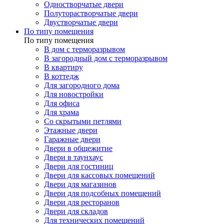
Одностворчатые двери
Полуторастворчатые двери
Двустворчатые двери
По типу помещения
По типу помещения
В дом с терморазрывом
В загородный дом с терморазрывом
В квартиру
В коттедж
Для загородного дома
Для новостройки
Для офиса
Для храма
Со скрытыми петлями
Этажные двери
Гаражные двери
Двери в общежитие
Двери в таунхаус
Двери для гостиниц
Двери для кассовых помещений
Двери для магазинов
Двери для подсобных помещений
Двери для ресторанов
Двери для складов
Для технических помещений