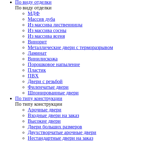
По виду отделки
По виду отделки
МДФ
Массив дуба
Из массива лиственницы
Из массива сосны
Из массива ясеня
Винорит
Металлические двери с терморазрывом
Ламинат
Винилискожа
Порошковое напыление
Пластик
ПВХ
Двери с резьбой
Филенчатые двери
Шпонированные двери
По типу конструкции
По типу конструкции
Арочные двери
Входные двери на заказ
Высокие двери
Двери больших размеров
Двухстворчатые арочные двери
Нестандартные двери на заказ