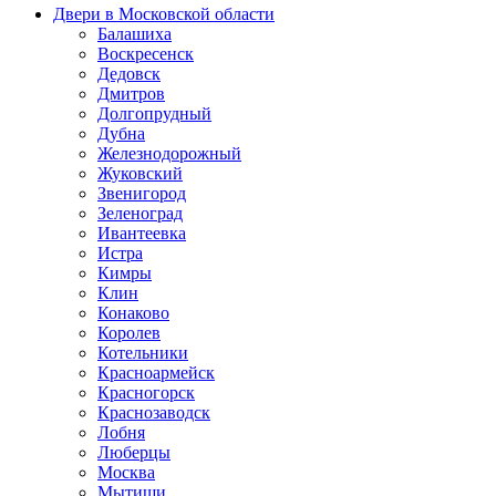
Двери в Московской области
Балашиха
Воскресенск
Дедовск
Дмитров
Долгопрудный
Дубна
Железнодорожный
Жуковский
Звенигород
Зеленоград
Ивантеевка
Истра
Кимры
Клин
Конаково
Королев
Котельники
Красноармейск
Красногорск
Краснозаводск
Лобня
Люберцы
Москва
Мытищи