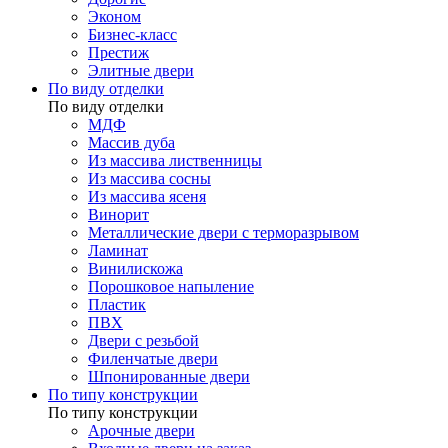
Эконом
Бизнес-класс
Престиж
Элитные двери
По виду отделки
По виду отделки
МДФ
Массив дуба
Из массива лиственницы
Из массива сосны
Из массива ясеня
Винорит
Металлические двери с терморазрывом
Ламинат
Винилискожа
Порошковое напыление
Пластик
ПВХ
Двери с резьбой
Филенчатые двери
Шпонированные двери
По типу конструкции
По типу конструкции
Арочные двери