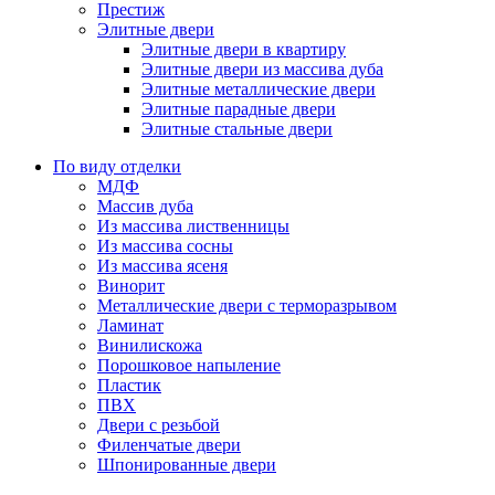
Престиж
Элитные двери
Элитные двери в квартиру
Элитные двери из массива дуба
Элитные металлические двери
Элитные парадные двери
Элитные стальные двери
По виду отделки
МДФ
Массив дуба
Из массива лиственницы
Из массива сосны
Из массива ясеня
Винорит
Металлические двери с терморазрывом
Ламинат
Винилискожа
Порошковое напыление
Пластик
ПВХ
Двери с резьбой
Филенчатые двери
Шпонированные двери