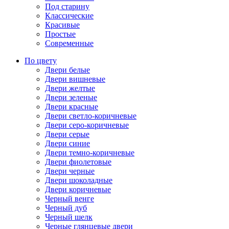
Под старину
Классические
Красивые
Простые
Современные
По цвету
Двери белые
Двери вишневые
Двери желтые
Двери зеленые
Двери красные
Двери светло-коричневые
Двери серо-коричневые
Двери серые
Двери синие
Двери темно-коричневые
Двери фиолетовые
Двери черные
Двери шоколадные
Двери коричневые
Черный венге
Черный дуб
Черный шелк
Черные глянцевые двери