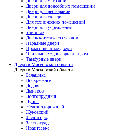
Двери для магазинов
Двери для подсобных помещений
Двери для ресторанов
Двери для складов
Для технических помещений
Двери для учреждений
Уличные
Дверь коттедж со стеклом
Парадные двери
Промышленные двери
Элитные входные двери в дом
Тамбурные двери
Двери в Московской области
Двери в Московской области
Балашиха
Воскресенск
Дедовск
Дмитров
Долгопрудный
Дубна
Железнодорожный
Жуковский
Звенигород
Зеленоград
Ивантеевка