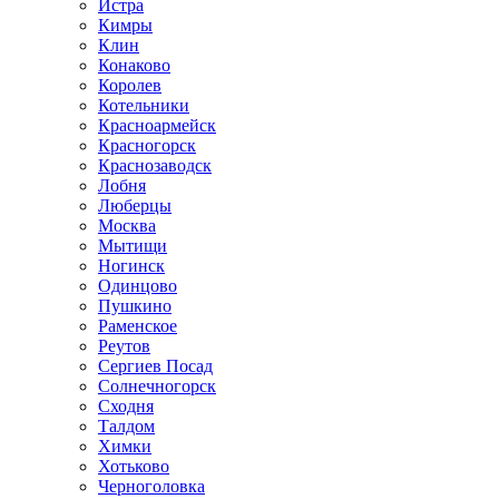
Истра
Кимры
Клин
Конаково
Королев
Котельники
Красноармейск
Красногорск
Краснозаводск
Лобня
Люберцы
Москва
Мытищи
Ногинск
Одинцово
Пушкино
Раменское
Реутов
Сергиев Посад
Солнечногорск
Сходня
Талдом
Химки
Хотьково
Черноголовка