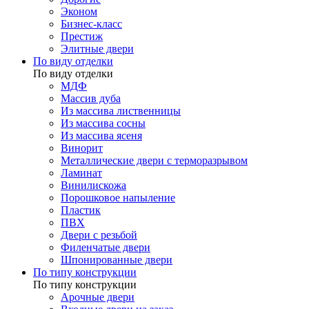
Эконом
Бизнес-класс
Престиж
Элитные двери
По виду отделки
По виду отделки
МДФ
Массив дуба
Из массива лиственницы
Из массива сосны
Из массива ясеня
Винорит
Металлические двери с терморазрывом
Ламинат
Винилискожа
Порошковое напыление
Пластик
ПВХ
Двери с резьбой
Филенчатые двери
Шпонированные двери
По типу конструкции
По типу конструкции
Арочные двери