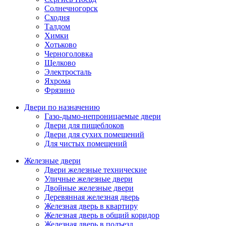
Солнечногорск
Сходня
Талдом
Химки
Хотьково
Черноголовка
Щелково
Электросталь
Яхрома
Фрязино
Двери по назначению
Газо-дымо-непроницаемые двери
Двери для пищеблоков
Двери для сухих помещений
Для чистых помещений
Железные двери
Двери железные технические
Уличные железные двери
Двойные железные двери
Деревянная железная дверь
Железная дверь в квартиру
Железная дверь в общий коридор
Железная дверь в подъезд