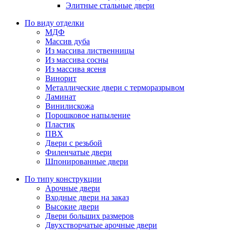
Элитные стальные двери
По виду отделки
МДФ
Массив дуба
Из массива лиственницы
Из массива сосны
Из массива ясеня
Винорит
Металлические двери с терморазрывом
Ламинат
Винилискожа
Порошковое напыление
Пластик
ПВХ
Двери с резьбой
Филенчатые двери
Шпонированные двери
По типу конструкции
Арочные двери
Входные двери на заказ
Высокие двери
Двери больших размеров
Двухстворчатые арочные двери