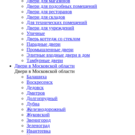
Двери для магазинов
Двери для подсобных помещений
Двери для ресторанов
Двери для складов
Для технических помещений
Двери для учреждений
Уличные
Дверь коттедж со стеклом
Парадные двери
Промышленные двери
Элитные входные двери в дом
Тамбурные двери
Двери в Московской области
Двери в Московской области
Балашиха
Воскресенск
Дедовск
Дмитров
Долгопрудный
Дубна
Железнодорожный
Жуковский
Звенигород
Зеленоград
Ивантеевка