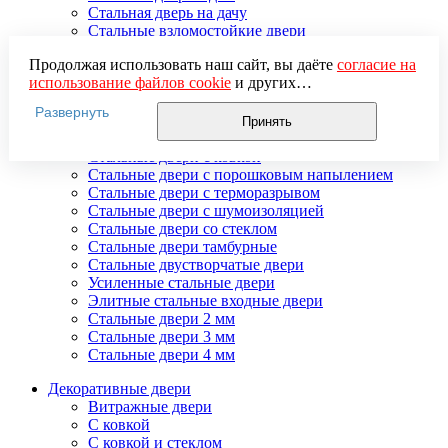
Стальная дверь на дачу
Стальные взломостойкие двери
Стальные входные двери в квартиру
Продолжая использовать наш сайт, вы даёте
согласие на
Стальные двери в подъезд
использование файлов cookie
и других
Стальные двери внутреннего открывания
пользовательских данных (включая IP-адрес, сведения о
Стальные двери массив
Развернуть
местоположении, устройстве, действиях на сайте и т. п.)
Стальные двери мдф
Принять
для функционирования сайта, проведения
Стальные двери с зеркалом
статистических исследований, ретаргетинга и
Стальные двери с ковкой
использования систем аналитики (например,
Стальные двери с порошковым напылением
Яндекс.Метрика), в соответствии с нашей
Политикой
Стальные двери с терморазрывом
обработки персональных данных.
Стальные двери с шумоизоляцией
Если вы не хотите, чтобы ваши данные обрабатывались,
Стальные двери со стеклом
настройте ограничения в браузере или покиньте сайт.
Стальные двери тамбурные
Стальные двустворчатые двери
Усиленные стальные двери
Элитные стальные входные двери
Стальные двери 2 мм
Стальные двери 3 мм
Стальные двери 4 мм
Декоративные двери
Витражные двери
С ковкой
С ковкой и стеклом