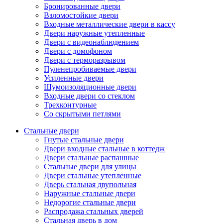
Бронированные двери
Взломостойкие двери
Входные металлические двери в кассу
Двери наружные утепленные
Двери с видеонаблюдением
Двери с домофоном
Двери с терморазрывом
Пуленепробиваемые двери
Усиленные двери
Шумоизоляционные двери
Входные двери со стеклом
Трехконтурные
Со скрытыми петлями
Стальные двери
Гнутые стальные двери
Двери входные стальные в коттедж
Двери стальные распашные
Стальные двери для улицы
Двери стальные утепленные
Дверь стальная двупольная
Наружные стальные двери
Недорогие стальные двери
Распродажа стальных дверей
Стальная дверь в дом