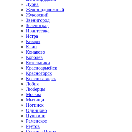
Дубна
Железнодорожный
Жуковский
Звенигород
Зеленоград
Ивантеевка
Истра
Кимры
Клин
Конаково
Королев
Котельники
Красноармейск
Красногорск
Краснозаводск
Лобня
Люберцы
Москва
Мытищи
Ногинск
Одинцово
Пушкино
Раменское
Реутов
Сергиев Посад