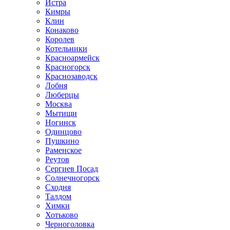
Истра
Кимры
Клин
Конаково
Королев
Котельники
Красноармейск
Красногорск
Краснозаводск
Лобня
Люберцы
Москва
Мытищи
Ногинск
Одинцово
Пушкино
Раменское
Реутов
Сергиев Посад
Солнечногорск
Сходня
Талдом
Химки
Хотьково
Черноголовка