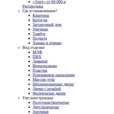
«Элит» от 60 000 р
Распродажа
Где устанавливаем?
Квартира
Коттедж
Загородный дом
Уличные
Тамбур
Подъезд
Храмы и церкви
Вид отделки
МДФ
ПВХ
Ламинат
Винилискожа
Пластик
Порошковое напыление
Массив дуба
Шпонированные двери
Двери с резьбой
Филенчатые двери
Тип конструкции
Полуторастворчатые
Двустворчатые
Арочные