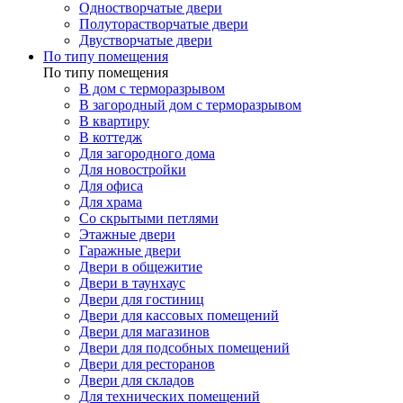
Одностворчатые двери
Полуторастворчатые двери
Двустворчатые двери
По типу помещения
По типу помещения
В дом с терморазрывом
В загородный дом с терморазрывом
В квартиру
В коттедж
Для загородного дома
Для новостройки
Для офиса
Для храма
Со скрытыми петлями
Этажные двери
Гаражные двери
Двери в общежитие
Двери в таунхаус
Двери для гостиниц
Двери для кассовых помещений
Двери для магазинов
Двери для подсобных помещений
Двери для ресторанов
Двери для складов
Для технических помещений