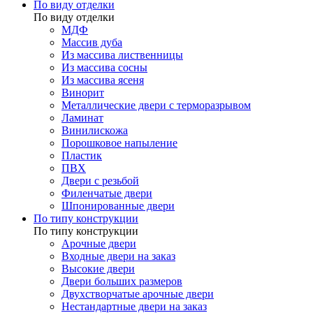
По виду отделки
По виду отделки
МДФ
Массив дуба
Из массива лиственницы
Из массива сосны
Из массива ясеня
Винорит
Металлические двери с терморазрывом
Ламинат
Винилискожа
Порошковое напыление
Пластик
ПВХ
Двери с резьбой
Филенчатые двери
Шпонированные двери
По типу конструкции
По типу конструкции
Арочные двери
Входные двери на заказ
Высокие двери
Двери больших размеров
Двухстворчатые арочные двери
Нестандартные двери на заказ