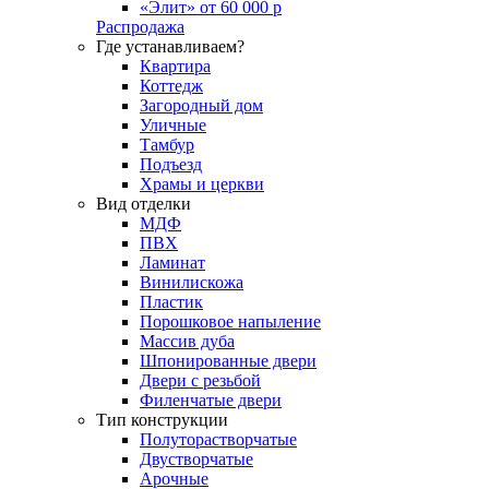
«Элит» от 60 000 р
Распродажа
Где устанавливаем?
Квартира
Коттедж
Загородный дом
Уличные
Тамбур
Подъезд
Храмы и церкви
Вид отделки
МДФ
ПВХ
Ламинат
Винилискожа
Пластик
Порошковое напыление
Массив дуба
Шпонированные двери
Двери с резьбой
Филенчатые двери
Тип конструкции
Полуторастворчатые
Двустворчатые
Арочные