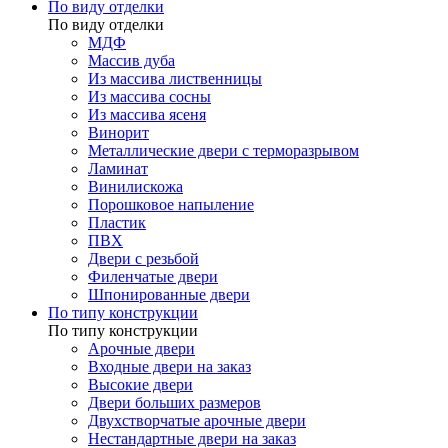
По виду отделки
По виду отделки
МДФ
Массив дуба
Из массива лиственницы
Из массива сосны
Из массива ясеня
Винорит
Металлические двери с терморазрывом
Ламинат
Винилискожа
Порошковое напыление
Пластик
ПВХ
Двери с резьбой
Филенчатые двери
Шпонированные двери
По типу конструкции
По типу конструкции
Арочные двери
Входные двери на заказ
Высокие двери
Двери больших размеров
Двухстворчатые арочные двери
Нестандартные двери на заказ