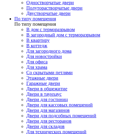
Одностворчатые двери
Полуторастворчатые двери
Двустворчатые двери
По типу помещения
По типу помещения
В дом с терморазрывом
В загородный дом с терморазрывом
В квартиру
В коттедж
Для загородного дома
Для новостройки
Для офиса
Для храма
Со скрытыми петлями
Этажные двери
Гаражные двери
Двери в общежитие
Двери в таунхаус
Двери для гостиниц
Двери для кассовых помещений
Двери для магазинов
Двери для подсобных помещений
Двери для ресторанов
Двери для складов
Для технических помещений