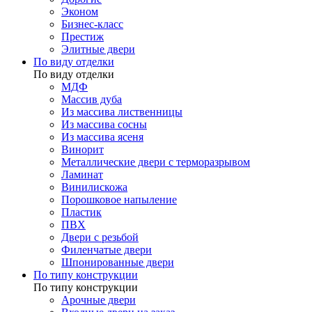
Эконом
Бизнес-класс
Престиж
Элитные двери
По виду отделки
По виду отделки
МДФ
Массив дуба
Из массива лиственницы
Из массива сосны
Из массива ясеня
Винорит
Металлические двери с терморазрывом
Ламинат
Винилискожа
Порошковое напыление
Пластик
ПВХ
Двери с резьбой
Филенчатые двери
Шпонированные двери
По типу конструкции
По типу конструкции
Арочные двери