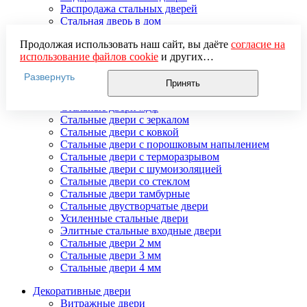
Распродажа стальных дверей
Стальная дверь в дом
Стальная дверь на дачу
Продолжая использовать наш сайт, вы даёте
согласие на
Стальные взломостойкие двери
использование файлов cookie
и других
Стальные входные двери в квартиру
пользовательских данных (включая IP-адрес, сведения о
Стальные двери в подъезд
Развернуть
местоположении, устройстве, действиях на сайте и т. п.)
Стальные двери внутреннего открывания
Принять
для функционирования сайта, проведения
Стальные двери массив
статистических исследований, ретаргетинга и
Стальные двери мдф
использования систем аналитики (например,
Стальные двери с зеркалом
Яндекс.Метрика), в соответствии с нашей
Политикой
Стальные двери с ковкой
обработки персональных данных.
Стальные двери с порошковым напылением
Если вы не хотите, чтобы ваши данные обрабатывались,
Стальные двери с терморазрывом
настройте ограничения в браузере или покиньте сайт.
Стальные двери с шумоизоляцией
Стальные двери со стеклом
Стальные двери тамбурные
Стальные двустворчатые двери
Усиленные стальные двери
Элитные стальные входные двери
Стальные двери 2 мм
Стальные двери 3 мм
Стальные двери 4 мм
Декоративные двери
Витражные двери