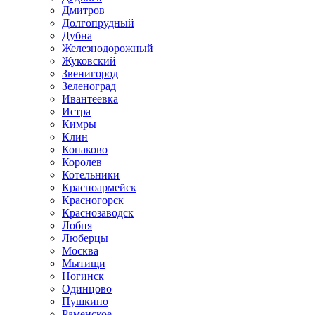
Дмитров
Долгопрудный
Дубна
Железнодорожный
Жуковский
Звенигород
Зеленоград
Ивантеевка
Истра
Кимры
Клин
Конаково
Королев
Котельники
Красноармейск
Красногорск
Краснозаводск
Лобня
Люберцы
Москва
Мытищи
Ногинск
Одинцово
Пушкино
Раменское