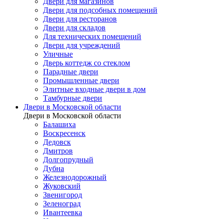
Двери для магазинов
Двери для подсобных помещений
Двери для ресторанов
Двери для складов
Для технических помещений
Двери для учреждений
Уличные
Дверь коттедж со стеклом
Парадные двери
Промышленные двери
Элитные входные двери в дом
Тамбурные двери
Двери в Московской области
Двери в Московской области
Балашиха
Воскресенск
Дедовск
Дмитров
Долгопрудный
Дубна
Железнодорожный
Жуковский
Звенигород
Зеленоград
Ивантеевка