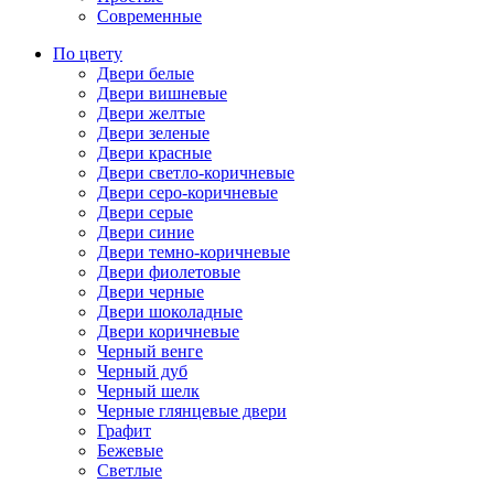
Современные
По цвету
Двери белые
Двери вишневые
Двери желтые
Двери зеленые
Двери красные
Двери светло-коричневые
Двери серо-коричневые
Двери серые
Двери синие
Двери темно-коричневые
Двери фиолетовые
Двери черные
Двери шоколадные
Двери коричневые
Черный венге
Черный дуб
Черный шелк
Черные глянцевые двери
Графит
Бежевые
Светлые