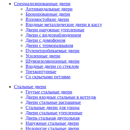
Специализированные двери
Антивандальные двери
Бронированные двери
Взломостойкие двери
Входные металлические двери в кассу
Двери наружные утепленные
Двери с видеонаблюдением
Двери с домофоном
Двери с терморазрывом
Пуленепробиваемые двери
Усиленные двери
Шумоизоляционные двери
Входные двери со стеклом
Трехконтурные
Со скрытыми петлями
Стальные двери
Гнутые стальные двери
Двери входные стальные в коттедж
Двери стальные распашные
Стальные двери для улицы
Двери стальные утепленные
Дверь стальная двупольная
Наружные стальные двери
Недорогие стальные двери