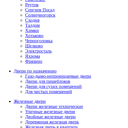
Реутов
Сергиев Посад
Солнечногорск
Сходня
Талдом
Химки
Хотьково
Черноголовка
Щелково
Электросталь
Яхрома
Фрязино
Двери по назначению
Газо-дымо-непроницаемые двери
Двери для пищеблоков
Двери для сухих помещений
Для чистых помещений
Железные двери
Двери железные технические
Уличные железные двери
Двойные железные двери
Деревянная железная дверь
Железная дверь в квартиру