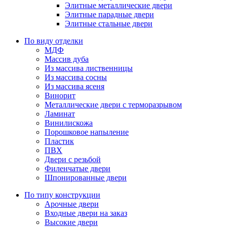
Элитные металлические двери
Элитные парадные двери
Элитные стальные двери
По виду отделки
МДФ
Массив дуба
Из массива лиственницы
Из массива сосны
Из массива ясеня
Винорит
Металлические двери с терморазрывом
Ламинат
Винилискожа
Порошковое напыление
Пластик
ПВХ
Двери с резьбой
Филенчатые двери
Шпонированные двери
По типу конструкции
Арочные двери
Входные двери на заказ
Высокие двери