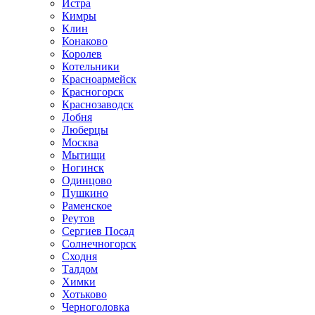
Истра
Кимры
Клин
Конаково
Королев
Котельники
Красноармейск
Красногорск
Краснозаводск
Лобня
Люберцы
Москва
Мытищи
Ногинск
Одинцово
Пушкино
Раменское
Реутов
Сергиев Посад
Солнечногорск
Сходня
Талдом
Химки
Хотьково
Черноголовка