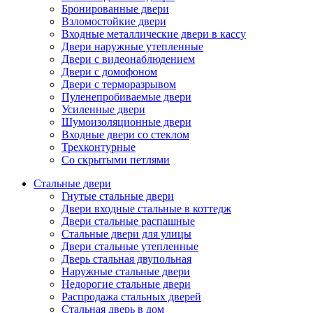
Бронированные двери
Взломостойкие двери
Входные металлические двери в кассу
Двери наружные утепленные
Двери с видеонаблюдением
Двери с домофоном
Двери с терморазрывом
Пуленепробиваемые двери
Усиленные двери
Шумоизоляционные двери
Входные двери со стеклом
Трехконтурные
Со скрытыми петлями
Стальные двери
Гнутые стальные двери
Двери входные стальные в коттедж
Двери стальные распашные
Стальные двери для улицы
Двери стальные утепленные
Дверь стальная двупольная
Наружные стальные двери
Недорогие стальные двери
Распродажа стальных дверей
Стальная дверь в дом