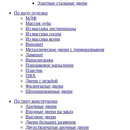
Элитные стальные двери
По виду отделки
МДФ
Массив дуба
Из массива лиственницы
Из массива сосны
Из массива ясеня
Винорит
Металлические двери с терморазрывом
Ламинат
Винилискожа
Порошковое напыление
Пластик
ПВХ
Двери с резьбой
Филенчатые двери
Шпонированные двери
По типу конструкции
Арочные двери
Входные двери на заказ
Высокие двери
Двери больших размеров
Двухстворчатые арочные двери