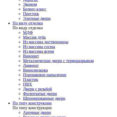
Эконом
Бизнес-класс
Престиж
Элитные двери
По виду отделки
По виду отделки
МДФ
Массив дуба
Из массива лиственницы
Из массива сосны
Из массива ясеня
Винорит
Металлические двери с терморазрывом
Ламинат
Винилискожа
Порошковое напыление
Пластик
ПВХ
Двери с резьбой
Филенчатые двери
Шпонированные двери
По типу конструкции
По типу конструкции
Арочные двери