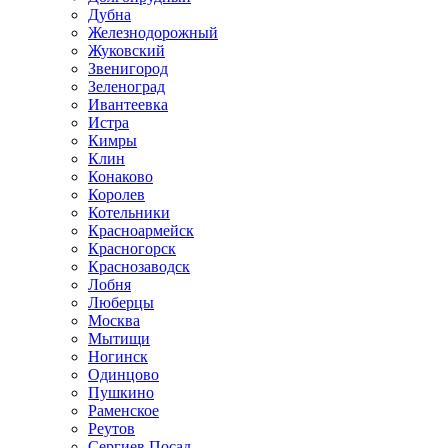
Дубна
Железнодорожный
Жуковский
Звенигород
Зеленоград
Ивантеевка
Истра
Кимры
Клин
Конаково
Королев
Котельники
Красноармейск
Красногорск
Краснозаводск
Лобня
Люберцы
Москва
Мытищи
Ногинск
Одинцово
Пушкино
Раменское
Реутов
Сергиев Посад