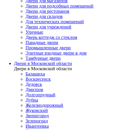
Двери для магазинов
Двери для подсобных помещений
Двери для ресторанов
Двери для складов
Для технических помещений
Двери для учреждений
Уличные
Дверь коттедж со стеклом
Парадные двери
Промышленные двери
Элитные входные двери в дом
Тамбурные двери
Двери в Московской области
Двери в Московской области
Балашиха
Воскресенск
Дедовск
Дмитров
Долгопрудный
Дубна
Железнодорожный
Жуковский
Звенигород
Зеленоград
Ивантеевка