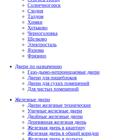
Солнечногорск
Сходня
Талдом
Химки
Хотьково
Черноголовка
Щелково
Электросталь
Яхрома
Фрязино
Двери по назначению
Газо-дымо-непроницаемые двери
Двери для пищеблоков
Двери для сухих помещений
Для чистых помещений
Железные двери
Двери железные технические
Уличные железные двери
Двойные железные двери
Деревянная железная дверь
Железная дверь в квартиру
Железная дверь в общий коридор
Железная дверь в подъезд