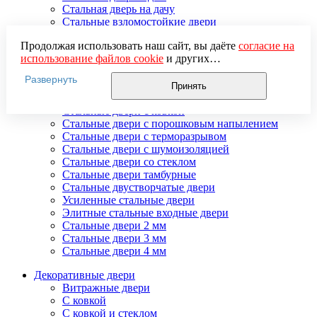
Стальная дверь на дачу
Стальные взломостойкие двери
Стальные входные двери в квартиру
Продолжая использовать наш сайт, вы даёте
согласие на
Стальные двери в подъезд
использование файлов cookie
и других
Стальные двери внутреннего открывания
пользовательских данных (включая IP-адрес, сведения о
Стальные двери массив
Развернуть
местоположении, устройстве, действиях на сайте и т. п.)
Стальные двери мдф
Принять
для функционирования сайта, проведения
Стальные двери с зеркалом
статистических исследований, ретаргетинга и
Стальные двери с ковкой
использования систем аналитики (например,
Стальные двери с порошковым напылением
Яндекс.Метрика), в соответствии с нашей
Политикой
Стальные двери с терморазрывом
обработки персональных данных.
Стальные двери с шумоизоляцией
Если вы не хотите, чтобы ваши данные обрабатывались,
Стальные двери со стеклом
настройте ограничения в браузере или покиньте сайт.
Стальные двери тамбурные
Стальные двустворчатые двери
Усиленные стальные двери
Элитные стальные входные двери
Стальные двери 2 мм
Стальные двери 3 мм
Стальные двери 4 мм
Декоративные двери
Витражные двери
С ковкой
С ковкой и стеклом