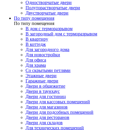
Одностворчатые двери
Полуторастворчатые двери
Двустворчатые двери
По типу помещения
По типу помещения
В дом с терморазрывом
В загородный дом с терморазрывом
В квартиру
В коттедж
Для загородного дома
Для новостройки
Для офиса
Для храма
Со скрытыми петлями
Этажные двери
Гаражные двери
Двери в общежитие
Двери в таунхаус
Двери для гостиниц
Двери для кассовых помещений
Двери для магазинов
Двери для подсобных помещений
Двери для ресторанов
Двери для складов
Для технических помещений