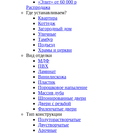
«Элит» от 60 000 р
Распродажа
Где устанавливаем?
Квартира
Коттедж
Загородный дом
Уличные
Тамбур
Подъезд
Храмы и церкви
Вид отделки
МДФ
ПВХ
Ламинат
Винилискожа
Пластик
Порошковое напыление
Массив дуба
Шпонированные двери
Двери с резьбой
Филенчатые двери
Тип конструкции
Полуторастворчатые
Двустворчатые
Арочные