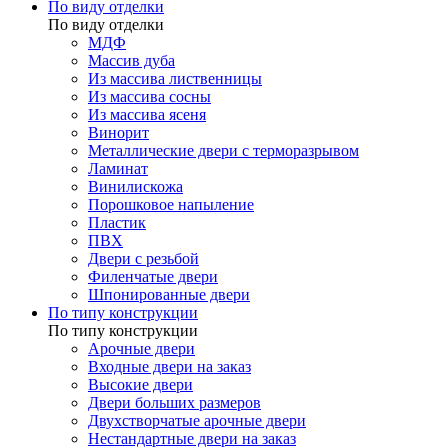
По виду отделки
По виду отделки
МДФ
Массив дуба
Из массива лиственницы
Из массива сосны
Из массива ясеня
Винорит
Металлические двери с терморазрывом
Ламинат
Винилискожа
Порошковое напыление
Пластик
ПВХ
Двери с резьбой
Филенчатые двери
Шпонированные двери
По типу конструкции
По типу конструкции
Арочные двери
Входные двери на заказ
Высокие двери
Двери больших размеров
Двухстворчатые арочные двери
Нестандартные двери на заказ