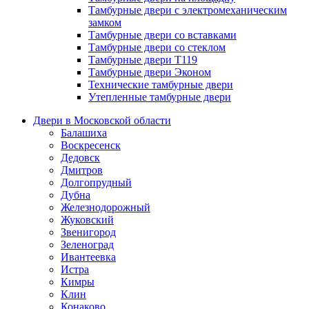
Тамбурные двери с электромеханическим
замком
Тамбурные двери со вставками
Тамбурные двери со стеклом
Тамбурные двери Т119
Тамбурные двери Эконом
Технические тамбурные двери
Утепленные тамбурные двери
Двери в Московской области
Балашиха
Воскресенск
Дедовск
Дмитров
Долгопрудный
Дубна
Железнодорожный
Жуковский
Звенигород
Зеленоград
Ивантеевка
Истра
Кимры
Клин
Конаково