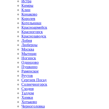
Истра
Кимры
Клин
Конаково
Королев
Котельники
Красноармейск
Красногорск
Краснозаводск
Лобня
Люберцы
Москва
Мытищи
Ногинск
Одинцово
Пушкино
Раменское
Реутов
Сергиев Посад
Солнечногорск
Сходня
Талдом
Химки
Хотьково
Черноголовка