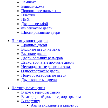
Ламинат
Винилискожа
Порошковое напыление
Пластик
ПВХ
Двери с резьбой
Филенчатые двери
Шпонированные двери
По типу конструкции
Арочные двери
Входные двери на заказ
Высокие двери
Двери больших размеров
Двухстворчатые арочные двери
Нестандартные двери на заказ
Одностворчатые двери
Полуторастворчатые двери
Двустворчатые двери
По типу помещения
В дом с терморазрывом
В загородный дом с терморазрывом
В квартиру
Антивандальные в квартиру