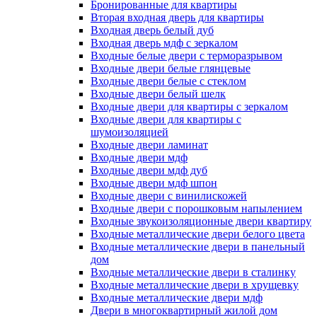
Бронированные для квартиры
Вторая входная дверь для квартиры
Входная дверь белый дуб
Входная дверь мдф с зеркалом
Входные белые двери с терморазрывом
Входные двери белые глянцевые
Входные двери белые с стеклом
Входные двери белый шелк
Входные двери для квартиры с зеркалом
Входные двери для квартиры с
шумоизоляцией
Входные двери ламинат
Входные двери мдф
Входные двери мдф дуб
Входные двери мдф шпон
Входные двери с винилискожей
Входные двери с порошковым напылением
Входные звукоизоляционные двери квартиру
Входные металлические двери белого цвета
Входные металлические двери в панельный
дом
Входные металлические двери в сталинку
Входные металлические двери в хрущевку
Входные металлические двери мдф
Двери в многоквартирный жилой дом