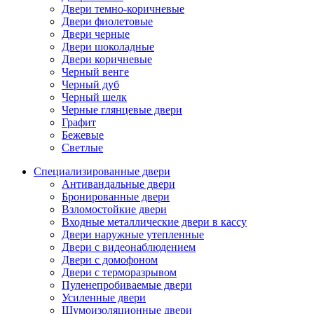
Двери темно-коричневые
Двери фиолетовые
Двери черные
Двери шоколадные
Двери коричневые
Черный венге
Черный дуб
Черный шелк
Черные глянцевые двери
Графит
Бежевые
Светлые
Специализированные двери
Антивандальные двери
Бронированные двери
Взломостойкие двери
Входные металлические двери в кассу
Двери наружные утепленные
Двери с видеонаблюдением
Двери с домофоном
Двери с терморазрывом
Пуленепробиваемые двери
Усиленные двери
Шумоизоляционные двери