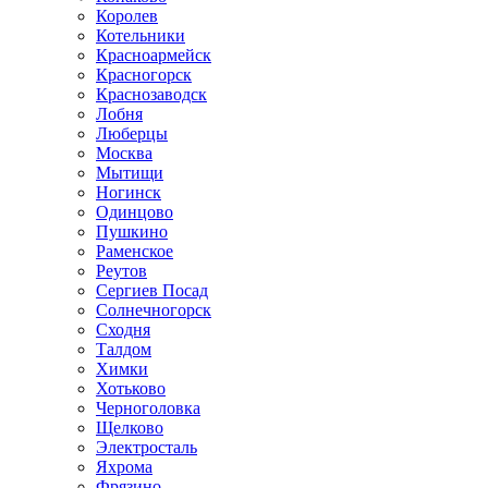
Королев
Котельники
Красноармейск
Красногорск
Краснозаводск
Лобня
Люберцы
Москва
Мытищи
Ногинск
Одинцово
Пушкино
Раменское
Реутов
Сергиев Посад
Солнечногорск
Сходня
Талдом
Химки
Хотьково
Черноголовка
Щелково
Электросталь
Яхрома
Фрязино