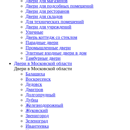
Двери для магазинов
Двери для подсобных помещений
Двери для ресторанов
Двери для складов
Для технических помещений
Двери для учреждений
Уличные
Дверь коттедж со стеклом
Парадные двери
Промышленные двери
Элитные входные двери в дом
Тамбурные двери
Двери в Московской области
Двери в Московской области
Балашиха
Воскресенск
Дедовск
Дмитров
Долгопрудный
Дубна
Железнодорожный
Жуковский
Звенигород
Зеленоград
Ивантеевка