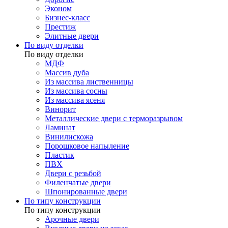
Эконом
Бизнес-класс
Престиж
Элитные двери
По виду отделки
По виду отделки
МДФ
Массив дуба
Из массива лиственницы
Из массива сосны
Из массива ясеня
Винорит
Металлические двери с терморазрывом
Ламинат
Винилискожа
Порошковое напыление
Пластик
ПВХ
Двери с резьбой
Филенчатые двери
Шпонированные двери
По типу конструкции
По типу конструкции
Арочные двери