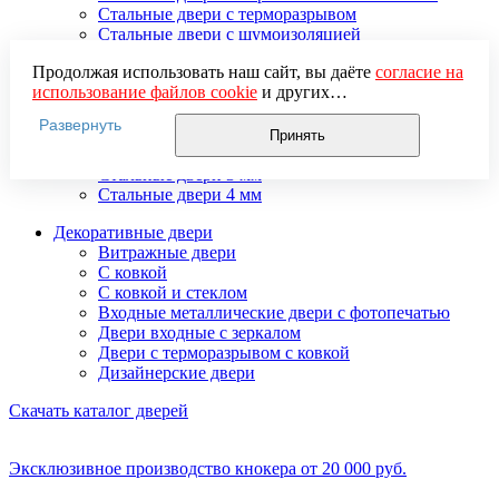
Стальные двери с терморазрывом
Стальные двери с шумоизоляцией
Стальные двери со стеклом
Продолжая использовать наш сайт, вы даёте
согласие на
Стальные двери тамбурные
использование файлов cookie
и других
Стальные двустворчатые двери
пользовательских данных (включая IP-адрес, сведения о
Усиленные стальные двери
Развернуть
местоположении, устройстве, действиях на сайте и т. п.)
Элитные стальные входные двери
Принять
для функционирования сайта, проведения
Стальные двери 2 мм
статистических исследований, ретаргетинга и
Стальные двери 3 мм
использования систем аналитики (например,
Стальные двери 4 мм
Яндекс.Метрика), в соответствии с нашей
Политикой
Декоративные двери
обработки персональных данных.
Витражные двери
Если вы не хотите, чтобы ваши данные обрабатывались,
С ковкой
настройте ограничения в браузере или покиньте сайт.
С ковкой и стеклом
Входные металлические двери с фотопечатью
Двери входные с зеркалом
Двери с терморазрывом с ковкой
Дизайнерские двери
Скачать каталог дверей
Эксклюзивное производство кнокера от 20 000 руб.