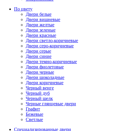
По цвету
Двери белые
Двери вишневые
Двери желтые
Двери зеленые
Двери красные
Двери светло-коричневые
Двери серо-коричневые
Двери серые
Двери синие
Двери темно-коричневые
Двери фиолетовые
Двери черные
Двери шоколадные
Двери коричневые
Черный венге
Черный дуб
Черный шелк
Черные глянцевые двери
Графит
Бежевые
Светлые
Специализированные двери