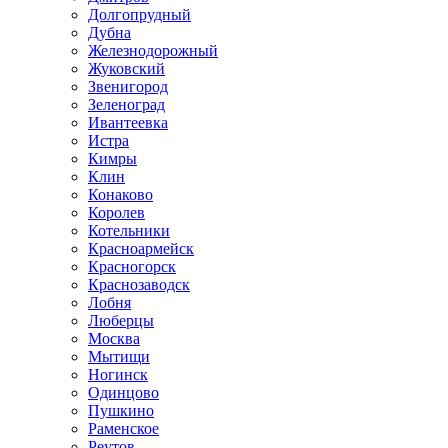
Долгопрудный
Дубна
Железнодорожный
Жуковский
Звенигород
Зеленоград
Ивантеевка
Истра
Кимры
Клин
Конаково
Королев
Котельники
Красноармейск
Красногорск
Краснозаводск
Лобня
Люберцы
Москва
Мытищи
Ногинск
Одинцово
Пушкино
Раменское
Реутов