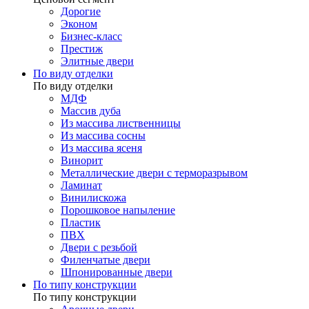
Дорогие
Эконом
Бизнес-класс
Престиж
Элитные двери
По виду отделки
По виду отделки
МДФ
Массив дуба
Из массива лиственницы
Из массива сосны
Из массива ясеня
Винорит
Металлические двери с терморазрывом
Ламинат
Винилискожа
Порошковое напыление
Пластик
ПВХ
Двери с резьбой
Филенчатые двери
Шпонированные двери
По типу конструкции
По типу конструкции