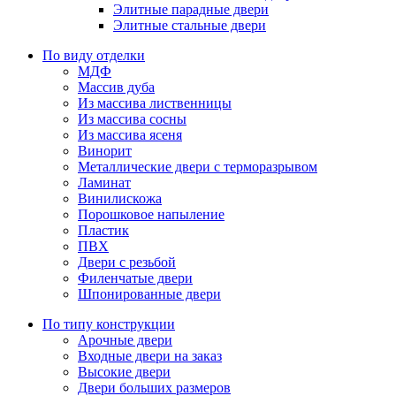
Элитные парадные двери
Элитные стальные двери
По виду отделки
МДФ
Массив дуба
Из массива лиственницы
Из массива сосны
Из массива ясеня
Винорит
Металлические двери с терморазрывом
Ламинат
Винилискожа
Порошковое напыление
Пластик
ПВХ
Двери с резьбой
Филенчатые двери
Шпонированные двери
По типу конструкции
Арочные двери
Входные двери на заказ
Высокие двери
Двери больших размеров