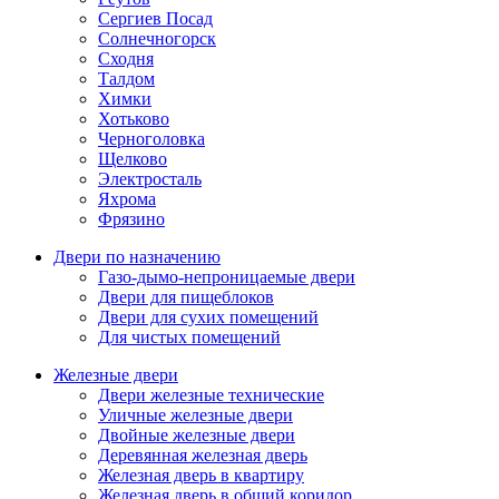
Сергиев Посад
Солнечногорск
Сходня
Талдом
Химки
Хотьково
Черноголовка
Щелково
Электросталь
Яхрома
Фрязино
Двери по назначению
Газо-дымо-непроницаемые двери
Двери для пищеблоков
Двери для сухих помещений
Для чистых помещений
Железные двери
Двери железные технические
Уличные железные двери
Двойные железные двери
Деревянная железная дверь
Железная дверь в квартиру
Железная дверь в общий коридор