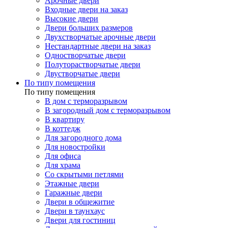
Арочные двери
Входные двери на заказ
Высокие двери
Двери больших размеров
Двухстворчатые арочные двери
Нестандартные двери на заказ
Одностворчатые двери
Полуторастворчатые двери
Двустворчатые двери
По типу помещения
По типу помещения
В дом с терморазрывом
В загородный дом с терморазрывом
В квартиру
В коттедж
Для загородного дома
Для новостройки
Для офиса
Для храма
Со скрытыми петлями
Этажные двери
Гаражные двери
Двери в общежитие
Двери в таунхаус
Двери для гостиниц