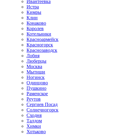
Ивантеевка
Истра
Кимры
Клин
Конаково
Королев
Котельники
Красноармейск
Красногорск
Краснозаводск
Лобня
Люберцы
Москва
Мытищи
Ногинск
Одинцово
Пушкино
Раменское
Реутов
Сергиев Посад
Солнечногорск
Сходня
Талдом
Химки
Хотьково