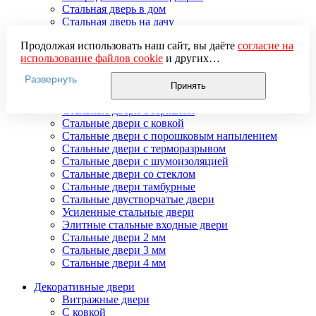
Стальная дверь в дом
Стальная дверь на дачу
Стальные взломостойкие двери
Продолжая использовать наш сайт, вы даёте
согласие на
Стальные входные двери в квартиру
использование файлов cookie
и других
Стальные двери в подъезд
пользовательских данных (включая IP-адрес, сведения о
Стальные двери внутреннего открывания
Развернуть
местоположении, устройстве, действиях на сайте и т. п.)
Стальные двери массив
Принять
для функционирования сайта, проведения
Стальные двери мдф
статистических исследований, ретаргетинга и
Стальные двери с зеркалом
использования систем аналитики (например,
Стальные двери с ковкой
Яндекс.Метрика), в соответствии с нашей
Политикой
Стальные двери с порошковым напылением
обработки персональных данных.
Стальные двери с терморазрывом
Если вы не хотите, чтобы ваши данные обрабатывались,
Стальные двери с шумоизоляцией
настройте ограничения в браузере или покиньте сайт.
Стальные двери со стеклом
Стальные двери тамбурные
Стальные двустворчатые двери
Усиленные стальные двери
Элитные стальные входные двери
Стальные двери 2 мм
Стальные двери 3 мм
Стальные двери 4 мм
Декоративные двери
Витражные двери
С ковкой