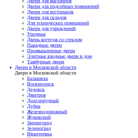
Двери для магазинов
Двери для подсобных помещений
Двери для ресторанов
Двери для складов
Для технических помещений
Двери для учреждений
Уличные
Дверь коттедж со стеклом
Парадные двери
Промышленные двери
Элитные входные двери в дом
Тамбурные двери
Двери в Московской области
Двери в Московской области
Балашиха
Воскресенск
Дедовск
Дмитров
Долгопрудный
Дубна
Железнодорожный
Жуковский
Звенигород
Зеленоград
Ивантеевка