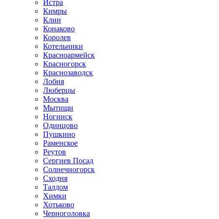
Истра
Кимры
Клин
Конаково
Королев
Котельники
Красноармейск
Красногорск
Краснозаводск
Лобня
Люберцы
Москва
Мытищи
Ногинск
Одинцово
Пушкино
Раменское
Реутов
Сергиев Посад
Солнечногорск
Сходня
Талдом
Химки
Хотьково
Черноголовка