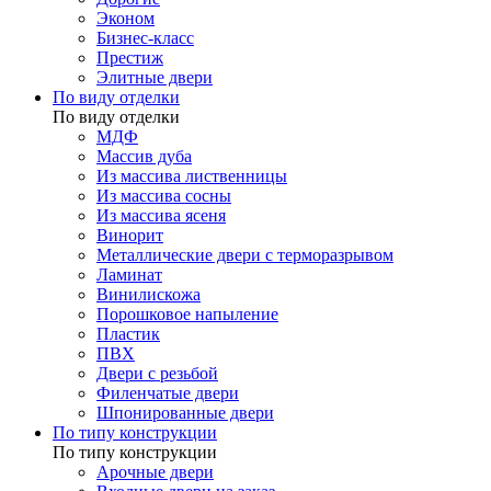
Эконом
Бизнес-класс
Престиж
Элитные двери
По виду отделки
По виду отделки
МДФ
Массив дуба
Из массива лиственницы
Из массива сосны
Из массива ясеня
Винорит
Металлические двери с терморазрывом
Ламинат
Винилискожа
Порошковое напыление
Пластик
ПВХ
Двери с резьбой
Филенчатые двери
Шпонированные двери
По типу конструкции
По типу конструкции
Арочные двери