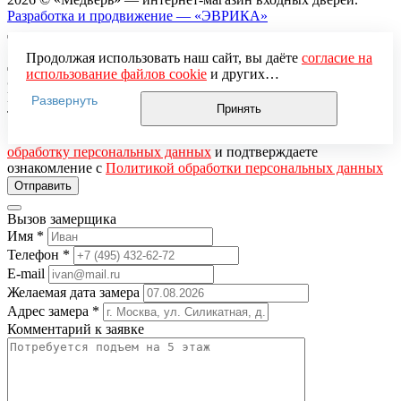
Разработка и продвижение — «ЭВРИКА»
Продолжая использовать наш сайт, вы даёте
согласие на
использование файлов cookie
и других
Заказ обратного звонка
пользовательских данных (включая IP-адрес, сведения о
Имя
*
Развернуть
местоположении, устройстве, действиях на сайте и т. п.)
Принять
Телефон
*
для функционирования сайта, проведения
Нажимая кнопку «Отправить», вы даёте
согласие на
статистических исследований, ретаргетинга и
обработку персональных данных
и подтверждаете
использования систем аналитики (например,
ознакомление с
Политикой обработки персональных данных
Яндекс.Метрика), в соответствии с нашей
Политикой
обработки персональных данных.
Если вы не хотите, чтобы ваши данные обрабатывались,
Вызов замерщика
настройте ограничения в браузере или покиньте сайт.
Имя
*
Телефон
*
E-mail
Желаемая дата замера
Адрес замера
*
Комментарий к заявке