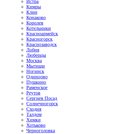
Истра
Кимры
Клин
Конаково
Королев
Котельники
Красноармейск
Красногорск
Краснозаводск
Лобня
Люберцы
Москва
Мытищи
Ногинск
Одинцово
Пушкино
Раменское
Реутов
Сергиев Посад
Солнечногорск
Сходня
Талдом
Химки
Хотьково
Черноголовка