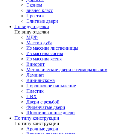
Эконом
Бизнес-класс
Престиж
Элитные двери
По виду отделки
По виду отделки
МДФ
Массив дуба
Из массива лиственницы
Из массива сосны
Из массива ясеня
Винорит
Металлические двери с терморазрывом
Ламинат
Винилискожа
Порошковое напыление
Пластик
ПВХ
Двери с резьбой
Филенчатые двери
Шпонированные двери
По типу конструкции
По типу конструкции
Арочные двери