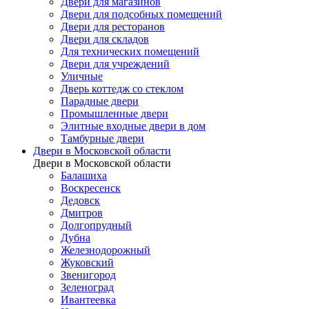
Двери для магазинов
Двери для подсобных помещений
Двери для ресторанов
Двери для складов
Для технических помещений
Двери для учреждений
Уличные
Дверь коттедж со стеклом
Парадные двери
Промышленные двери
Элитные входные двери в дом
Тамбурные двери
Двери в Московской области
Двери в Московской области
Балашиха
Воскресенск
Дедовск
Дмитров
Долгопрудный
Дубна
Железнодорожный
Жуковский
Звенигород
Зеленоград
Ивантеевка